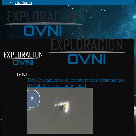
Contacto
Exploración OVNI
OVNI
Todo
Avistamientos de extraterrestres
Avistamientos
OVNI
OVNIs en la antigüedad