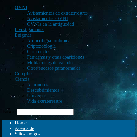
OVNI
Avistamientos de extraterrestres
Avistamientos OVNI
OVNIs en la antigüedad
Investigaciones
Enigmas
Arqueología prohibida
Criptozoología
Crop circles
Fantasmas y otras apariciones
Mutilaciones de ganado
Otros sucesos paranormales
Complots
Ciencia
Astronomía
Descubrimientos
Universo
Vida extraterrestre
Buscar
Home
Acerca de
Sitios amigos