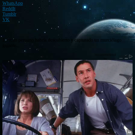
WhatsApp
ReddIt
Tumblr
VK
Ejercito peruano habría descubierto y capturado un murciélago
gigante.