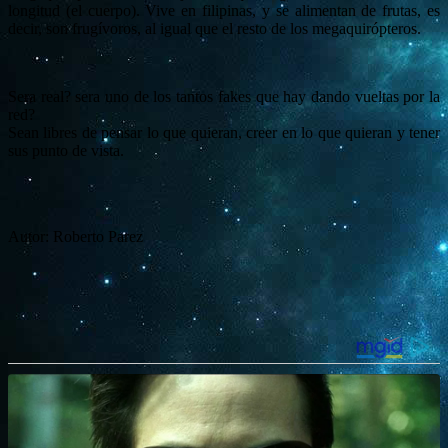
longitud (el cuerpo). Vive en filipinas, y se alimentan de frutas, es
decir, son frugívoros, al igual que el resto de los megaquirópteros.
Sera real? sera uno de los tantos fakes que hay dando vueltas por la
red?
Sean libres de pensar lo que quieran, creer en lo que quieran y tener
sus punto de vista.
Autor: Roberto Parez