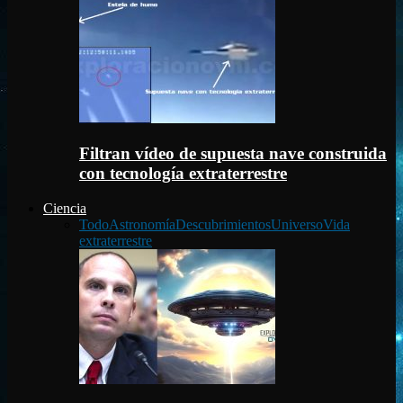
Filtran vídeo de supuesta nave construida
con tecnología extraterrestre
Ciencia
Todo
Astronomía
Descubrimientos
Universo
Vida
extraterrestre