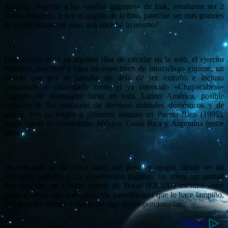
Alguien recuerda a las «arañas gigantes» de Irak, resultaron ser 2
arañas cangrejo, y por el angulo de la foto, parecían ser mas grandes
de lo que realmente eran, acá sucedió lo mismo?
Esta noticia tiene ya algunos días de circular en la web, el ejercito
Peruano, descubre y caza un espécimen de murciélago gigante, un
animal que por su tamaño no deja de ser extraño e incluso
comparado o catalogado como el ya conocido «Chupacabras»
Criptido de interesante fama en toda Latino América, posible
culpable de las matanzas de diversos animales domésticos y de
granja, con su origen o primeros ataques en Puerto Rico (1995),
luego siguió en Guatemala, México, Costa Rica y Argentina (entre
otros).
De este ente se ha dicho tanto, sus posibles rasgos, desde ser un
«vampiro bípedo» , un experimento fugitivo, un alíen, un animal
desconocido, un cánido nativo de Texas (EE.UU) mestizo entre
perro y zorro, con una condición genética rara que lo hace lampiño,
con grandes dientes y sus patas algo desproporcionadas..