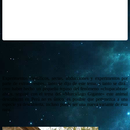
Experimentos científicos, sectas, abducciones y experimentos por
parte de extraterrestres.. tanto se dijo de este tema, y tanto se dirá..
creo haber hecho un pequeño repaso del fenómeno «chupacabras»
ahora, seguiré con el tema del «Murciélago Gigante» este animal
descubierto en Perú no es único, es posible que pertenezca a una
especie ya descubierta, incluso puede ser una nueva variante de esta
raza.