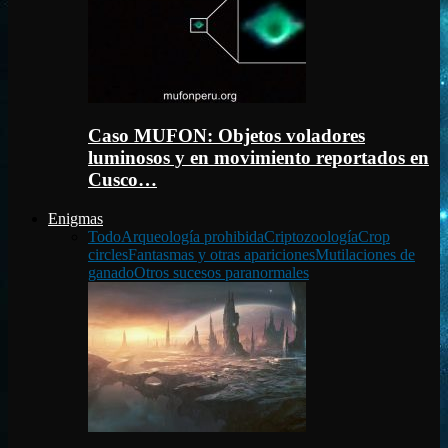
Caso MUFON: Objetos voladores
luminosos y en movimiento reportados en
Cusco…
Enigmas
Todo
Arqueología prohibida
Criptozoología
Crop
circles
Fantasmas y otras apariciones
Mutilaciones de
ganado
Otros sucesos paranormales