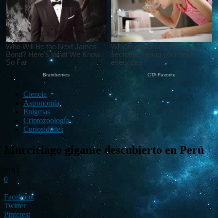
Ciencia
Astronomía
Enigmas
Criptozoología
Curiosidades
Murciélago gigante descubierto en Perú
9193
0
Facebook
Twitter
Pinterest