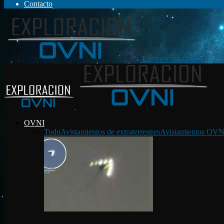
Contacto
Exploración OVNI
OVNI
Todo
Avistamientos de extraterrestres
Avistamientos OVN