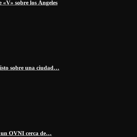
e «V» sobre los Ángeles
isto sobre una ciudad…
ar un OVNI cerca de…