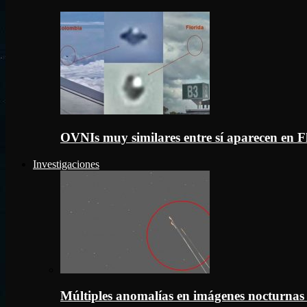
OVNIs muy similares entre sí aparecen en 
Investigaciones
Múltiples anomalías en imágenes nocturnas