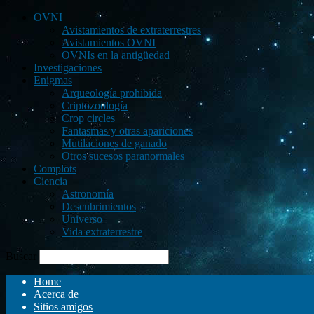
OVNI
Avistamientos de extraterrestres
Avistamientos OVNI
OVNIs en la antigüedad
Investigaciones
Enigmas
Arqueología prohibida
Criptozoología
Crop circles
Fantasmas y otras apariciones
Mutilaciones de ganado
Otros sucesos paranormales
Complots
Ciencia
Astronomía
Descubrimientos
Universo
Vida extraterrestre
Buscar
Home
Acerca de
Sitios amigos