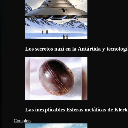
Los secretos nazi en la Antártida y tecnologí
Las inexplicables Esferas metálicas de Kler
Complots