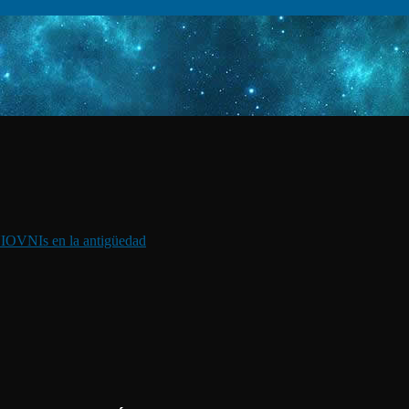
I
OVNIs en la antigüedad