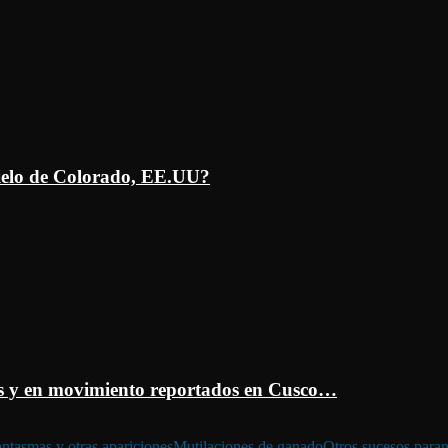
ielo de Colorado, EE.UU?
 y en movimiento reportados en Cusco…
ntasmas y otras apariciones
Mutilaciones de ganado
Otros sucesos para