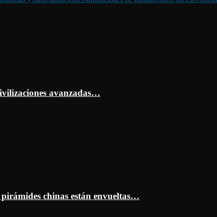
ivilizaciones avanzadas…
s pirámides chinas están envueltas…