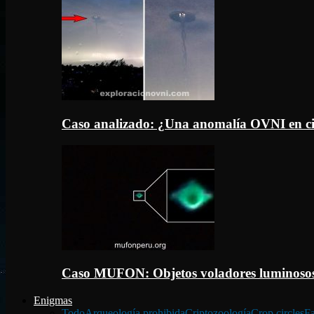
Caso analizado: ¿Una anomalía OVNI en c
Caso MUFON: Objetos voladores luminosos
Enigmas
Todo
Arqueología prohibida
Criptozoología
Crop circles
Fa