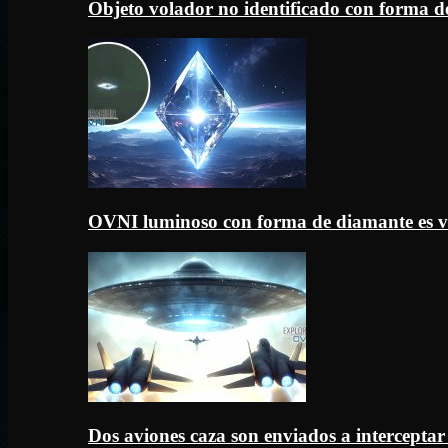
Objeto volador no identificado con forma d
OVNI luminoso con forma de diamante es v
Dos aviones caza son enviados a intercept