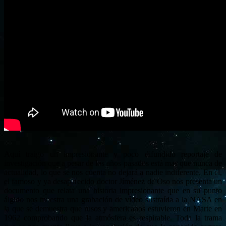
Aquí traigo un impresionante y poco difundido reportaje de
investigación que a pesar de los años pasados está mas que nunca de
actualidad, lo que se nos cuenta no dejará a nadie indiferente. En él,
el famoso y ya desaparecido doctor Jíménez de Oso nos presenta un
documento que relata una historia impresionante que en su punto
álgido nos muestra una grabación de vídeo sustraída a la NASA en
la que se demuestra que rusos y americanos estuvieron en Marte en
1962 comprobando que la atmósfera es respirable. Toda la trama