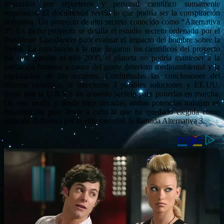
realizados por reporteros y personal científico sumamente
respetados. El documental revela lo que podría ser la conspiración
definitiva. Un proyecto de alto secreto conocido como “Alternativa
3“. En dicho proyecto se detalla el estudio secreto ordenado por el
Presidente Eisenhower para evaluar el impacto del hombre sobre la
Tierra. La conclusión a la que llegaron los científicos del proyecto
fue que, pasado el año 2000, el planeta no podría mantener a la
población humana a causa del grave deterioro medioambiental y la
explotación de los recursos. Confirmadas las conclusiones del
informe científico, se ofrecieron 3 posibles soluciones y EE.UU.
firmó con la U.R.S.S un acuerdo secreto para ponerlas en marcha.
De este modo, y desde hace décadas, ambas potencias trabajan en
colaboración para llevar a cabo la que ha quedado elegida como
solución definitiva por la élite mundial, la llamada Alternativa 3.