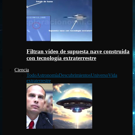
Filtran vídeo de supuesta nave construida
con tecnología extraterrestre
Ciencia
Todo
Astronomía
Descubrimientos
Universo
Vida
extraterrestre