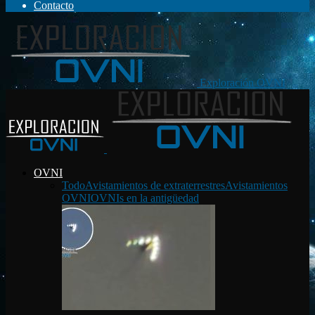
Contacto
Exploración OVNI
OVNI
Todo
Avistamientos de extraterrestres
Avistamientos
OVNI
OVNIs en la antigüedad