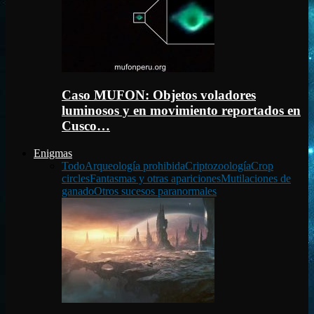
Caso MUFON: Objetos voladores
luminosos y en movimiento reportados en
Cusco…
Enigmas
Todo
Arqueología prohibida
Criptozoología
Crop
circles
Fantasmas y otras apariciones
Mutilaciones de
ganado
Otros sucesos paranormales