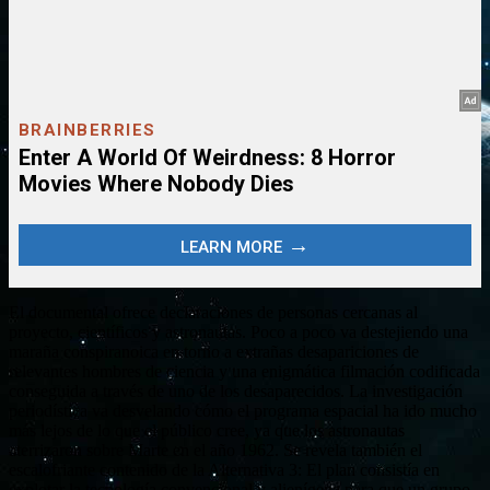
El documental ofrece declaraciones de personas cercanas al
proyecto, científicos y astronautas. Poco a poco va destejiendo una
maraña conspiranoica en torno a extrañas desapariciones de
relevantes hombres de ciencia y una enigmática filmación codificada
conseguida a través de uno de los desaparecidos. La investigación
periodística va desvelando cómo el programa espacial ha ido mucho
más lejos de lo que el público cree, ya que los astronautas
aterrizaron sobre Marte en el año 1962. Se revela también el
escalofriante contenido de la Alternativa 3: El plan consistía en
explotar la tecnología convencional y alienígena para que un grupo