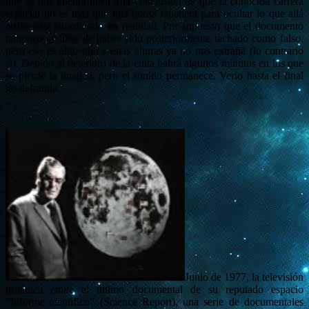
que se nos cuenta lleva a la conclusión de que la conocida carrera
espacial no es mas que una burda tapadera para ocultar lo que allá
arriba esta sucediendo en realidad. Por supuesto que el documento
tampoco se libra de haber sido posteriormente tachado como falso,
pero eso es algo que a estas alturas ya no nos extraña (lo contrario
si). Debido al deterioro de la cinta habrá algunos minutos en los que
se pierde la imagen, pero el sonido permanece. Verlo hasta el final
no defrauda.
Junio de 1977, la televisión
británica emite el último documental de su reputado espacio
“Informe científico” (Science Report), una serie de documentales