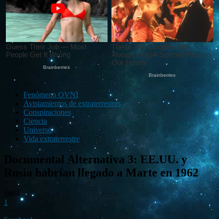
Fenómeno OVNI
Avistamientos de extraterrestres
Conspiraciones
Ciencia
Universo
Vida extraterrestre
Documental Alternativa 3: EE.UU. y
Rusia habrían llegado a Marte en 1962
5804
1