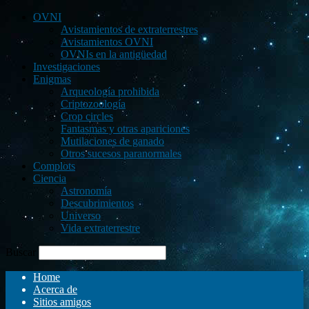
OVNI
Avistamientos de extraterrestres
Avistamientos OVNI
OVNIs en la antigüedad
Investigaciones
Enigmas
Arqueología prohibida
Criptozoología
Crop circles
Fantasmas y otras apariciones
Mutilaciones de ganado
Otros sucesos paranormales
Complots
Ciencia
Astronomía
Descubrimientos
Universo
Vida extraterrestre
Buscar
Home
Acerca de
Sitios amigos