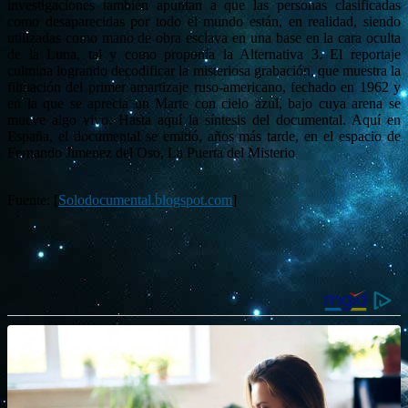
investigaciones también apuntan a que las personas clasificadas
como desaparecidas por todo el mundo están, en realidad, siendo
utilizadas como mano de obra esclava en una base en la cara oculta
de la Luna, tal y como proponía la Alternativa 3. El reportaje
culmina logrando decodificar la misteriosa grabación, que muestra la
filmación del primer amartizaje ruso-americano, fechado en 1962 y
en la que se aprecia un Marte con cielo azul, bajo cuya arena se
mueve algo vivo. Hasta aquí la síntesis del documental. Aquí en
España, el documental se emitió, años más tarde, en el espacio de
Fernando Jimenez del Oso, La Puerta del Misterio
Fuente: [
Solodocumental.blogspot.com
]