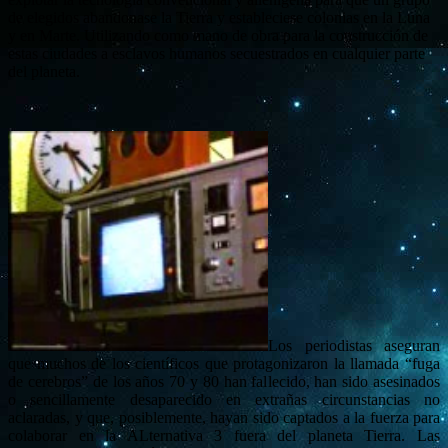
de elegidos abandonase la Tierra y estableciese colonias en la Luna
y en Marte. Utilizando como mano de obra para la construcción de
estas ciudades a esclavos humanos secuestrados en cualquier parte
del planeta.
Los periodistas aseguran
que muchos de los científicos que protagonizaron la llamada “fuga
de cerebros” de los años 70 y 80 han fallecido, han sido asesinados
o sencillamente desaparecido en extrañas circunstancias no
aclaradas, y que, posiblemente, hayan sido captados a la fuerza para
colaborar en la ALternativa 3 fuera del planeta Tierra. Las