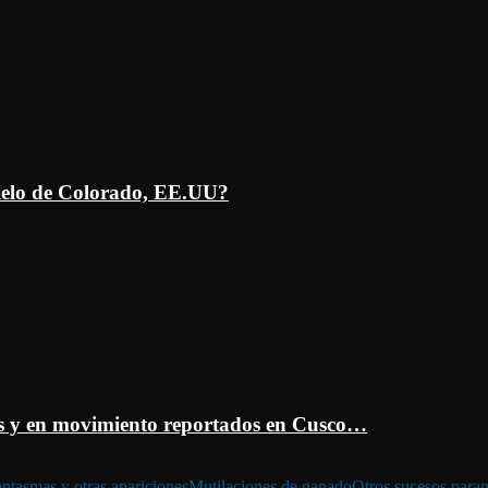
ielo de Colorado, EE.UU?
 y en movimiento reportados en Cusco…
ntasmas y otras apariciones
Mutilaciones de ganado
Otros sucesos para