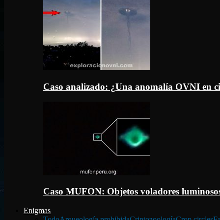
Caso analizado: ¿Una anomalía OVNI en c
Caso MUFON: Objetos voladores luminosos
Enigmas
Todo
Arqueología prohibida
Criptozoología
Crop circles
Fa