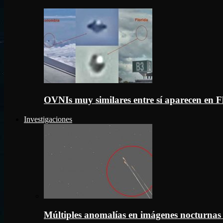
OVNIs muy similares entre sí aparecen en 
Investigaciones
Múltiples anomalías en imágenes nocturnas