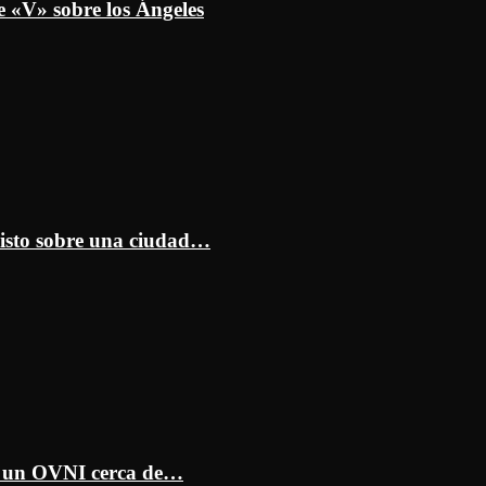
e «V» sobre los Ángeles
isto sobre una ciudad…
ar un OVNI cerca de…