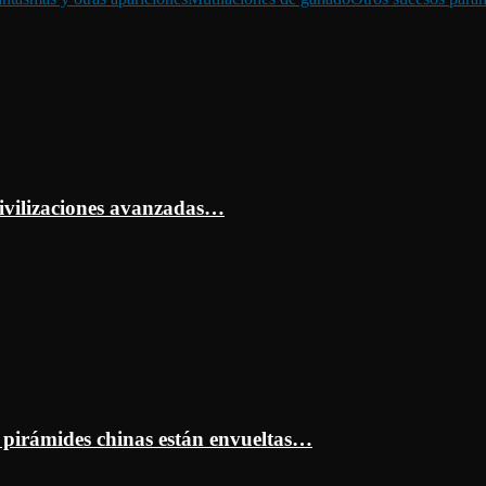
ivilizaciones avanzadas…
s pirámides chinas están envueltas…