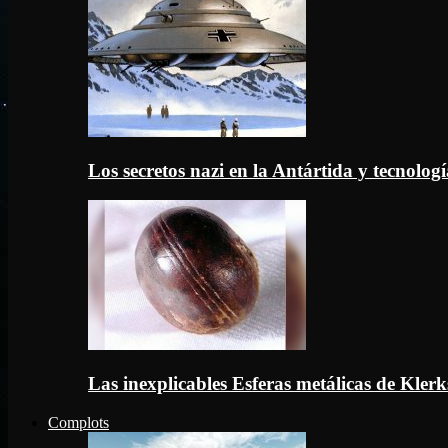
Los secretos nazi en la Antártida y tecnologí
Las inexplicables Esferas metálicas de Kler
Complots