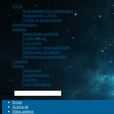
OVNI
Avistamientos de extraterrestres
Avistamientos OVNI
OVNIs en la antigüedad
Investigaciones
Enigmas
Arqueología prohibida
Criptozoología
Crop circles
Fantasmas y otras apariciones
Mutilaciones de ganado
Otros sucesos paranormales
Complots
Ciencia
Astronomía
Descubrimientos
Universo
Vida extraterrestre
Buscar
Home
Acerca de
Sitios amigos