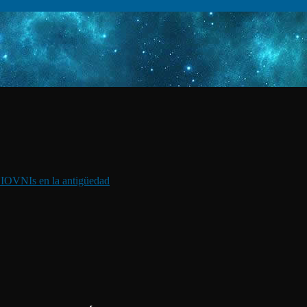
I
OVNIs en la antigüedad