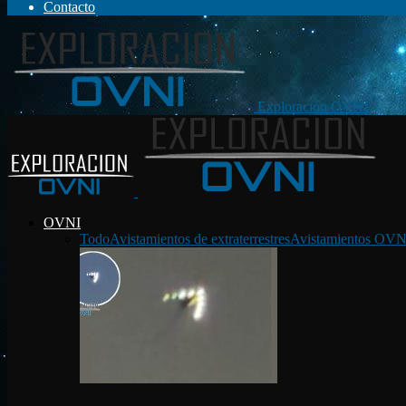
Contacto
Exploración OVNI
OVNI
Todo
Avistamientos de extraterrestres
Avistamientos OVN