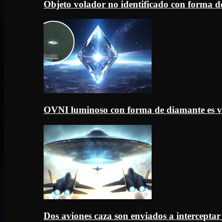
Objeto volador no identificado con forma d
OVNI luminoso con forma de diamante es v
Dos aviones caza son enviados a intercept