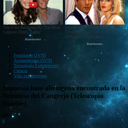
Fenómeno OVNI
Avistamientos OVNI
Tecnología Extraterrestre
Ciencia
Vida extraterrestre
Supuesta base alienígena encontrada en la
Nebulosa del Cangrejo (Telescopio
Hubble)
4908
0