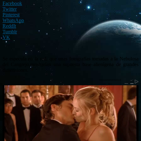
Facebook
Twitter
Pinterest
WhatsApp
ReddIt
Tumblr
VK
Se especula en la red, que unas fotografías tomadas a la Nebulosa
del Cangrejo,mostrarían una supuesta base alienígena de grandes
dimensiones.