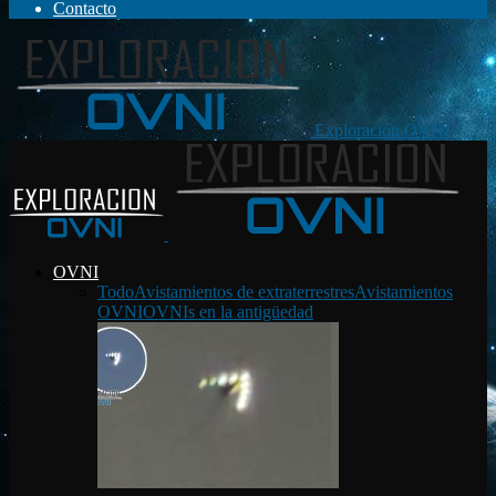
Contacto
Exploración OVNI
OVNI
Todo
Avistamientos de extraterrestres
Avistamientos
OVNI
OVNIs en la antigüedad