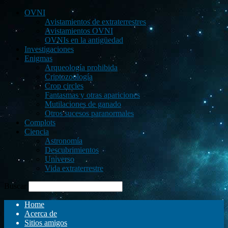
OVNI
Avistamientos de extraterrestres
Avistamientos OVNI
OVNIs en la antigüedad
Investigaciones
Enigmas
Arqueología prohibida
Criptozoología
Crop circles
Fantasmas y otras apariciones
Mutilaciones de ganado
Otros sucesos paranormales
Complots
Ciencia
Astronomía
Descubrimientos
Universo
Vida extraterrestre
Buscar
Home
Acerca de
Sitios amigos