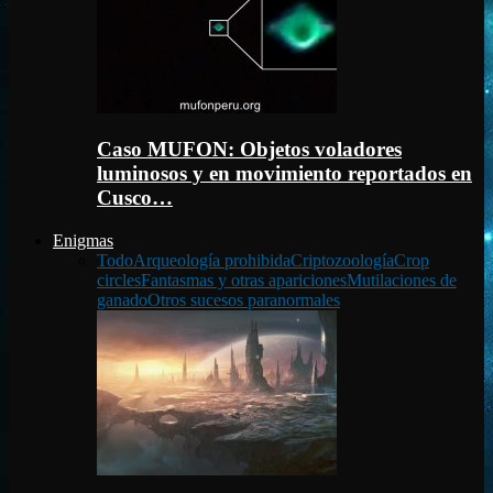
Caso MUFON: Objetos voladores
luminosos y en movimiento reportados en
Cusco…
Enigmas
Todo
Arqueología prohibida
Criptozoología
Crop
circles
Fantasmas y otras apariciones
Mutilaciones de
ganado
Otros sucesos paranormales