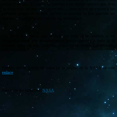
sólido y no gas. El objeto se asemeja a un musgo masivo que flota
en el espacio. Sé que esto suena raro…, pero echen un vistazo a los
primeros planos de la foto, en ella se muestra lo que parecen ser
árboles, arroyos y rocas como en las montañas.»
Sin duda que habrá que realizar un exhaustivo análisis a las
fotografías, pues este descubrimiento parece absurdo y fuera de la
realidad, pero en este universo, como ya lo hemos comprobado,
todo es posible.
Pueden ver la galería de fotos en la página de la NASA en este
enlace
.
Fuente de las imágenes:
NASA