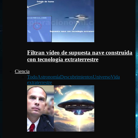
Filtran vídeo de supuesta nave construida
con tecnología extraterrestre
Ciencia
Todo
Astronomía
Descubrimientos
Universo
Vida
extraterrestre