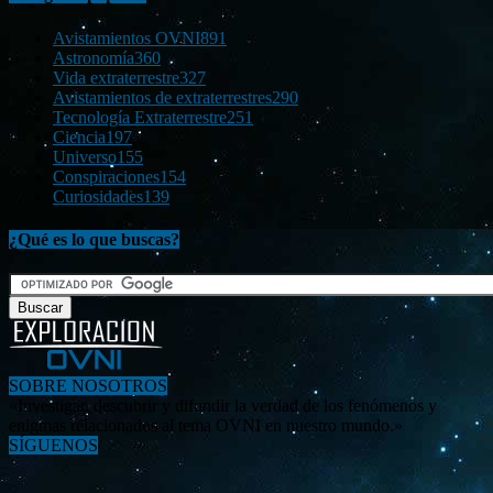
Avistamientos OVNI
891
Astronomía
360
Vida extraterrestre
327
Avistamientos de extraterrestres
290
Tecnología Extraterrestre
251
Ciencia
197
Universo
155
Conspiraciones
154
Curiosidades
139
¿Qué es lo que buscas?
SOBRE NOSOTROS
«Investigar, descubrir y difundir la verdad de los fenómenos y
enigmas relacionados al tema OVNI en nuestro mundo.»
SÍGUENOS