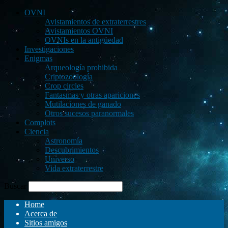
OVNI
Avistamientos de extraterrestres
Avistamientos OVNI
OVNIs en la antigüedad
Investigaciones
Enigmas
Arqueología prohibida
Criptozoología
Crop circles
Fantasmas y otras apariciones
Mutilaciones de ganado
Otros sucesos paranormales
Complots
Ciencia
Astronomía
Descubrimientos
Universo
Vida extraterrestre
Buscar
Home
Acerca de
Sitios amigos