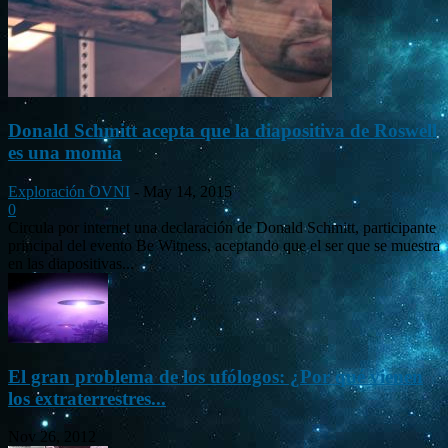
Donald Schmitt acepta que la diapositiva de Roswell
es una momia
Exploración OVNI
-
May 14, 2015
0
Circula por internet una declaración de Donald Schmitt, participante
principal del evento Be Witness, aceptando que el ser que se muestra
en las diapositivas...
El gran problema de los ufólogos: ¿Por qué vienen
los extraterrestres...
Nov 26, 2012