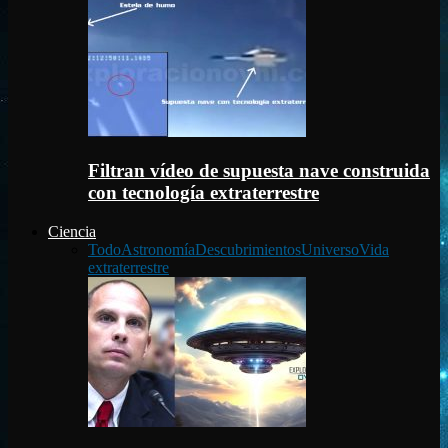
Filtran vídeo de supuesta nave construida
con tecnología extraterrestre
Ciencia
Todo
Astronomía
Descubrimientos
Universo
Vida
extraterrestre