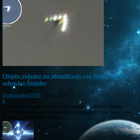
Objeto volador no identificado con forma de «V»
sobre los Ángeles
Exploración OVNI
-
Oct 5, 2025
0
Durante una noche reciente, varios residentes de Los Ángeles
observaron un objeto de apariencia inusual en el cielo. Según los
testigos, el fenómeno consistía...