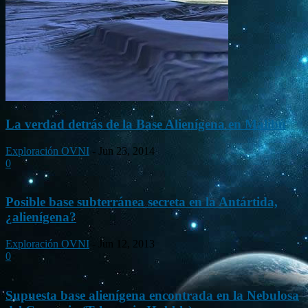
La verdad detrás de la Base Alienígena en Malibú
Exploración OVNI
-
Jun 23, 2014
0
Posible base subterránea secreta en la Antártida,
¿alienígena?
Exploración OVNI
-
Jun 12, 2013
0
Supuesta base alienígena encontrada en la Nebulosa