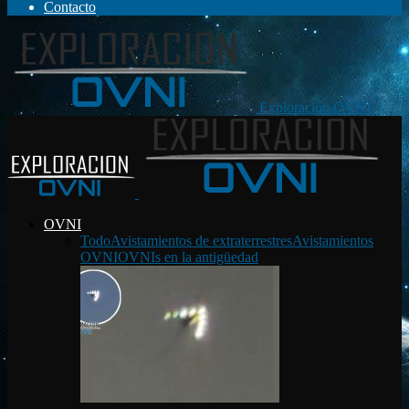
Contacto
Exploración OVNI
OVNI
Todo
Avistamientos de extraterrestres
Avistamientos
OVNI
OVNIs en la antigüedad