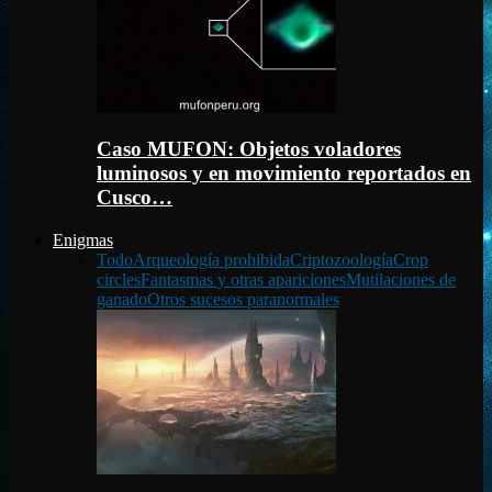
Caso MUFON: Objetos voladores
luminosos y en movimiento reportados en
Cusco…
Enigmas
Todo
Arqueología prohibida
Criptozoología
Crop
circles
Fantasmas y otras apariciones
Mutilaciones de
ganado
Otros sucesos paranormales