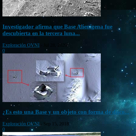
Investigador afirma que Base Alienígena fue
descubierta en la tercera luna...
Exploración OVNI
-
Jul 28, 2020
0
¿Es esto una Base y un objeto con forma de disco...
Exploración OVNI
-
Sep 15, 2018
0