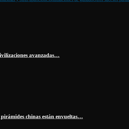
ivilizaciones avanzadas…
s pirámides chinas están envueltas…