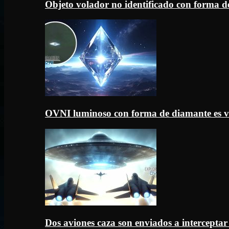
Objeto volador no identificado con forma d
OVNI luminoso con forma de diamante es v
Dos aviones caza son enviados a intercept