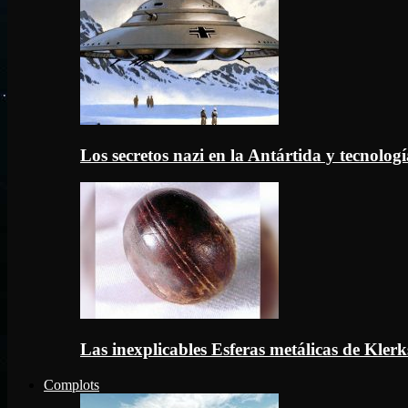
Los secretos nazi en la Antártida y tecnologí
Las inexplicables Esferas metálicas de Kler
Complots