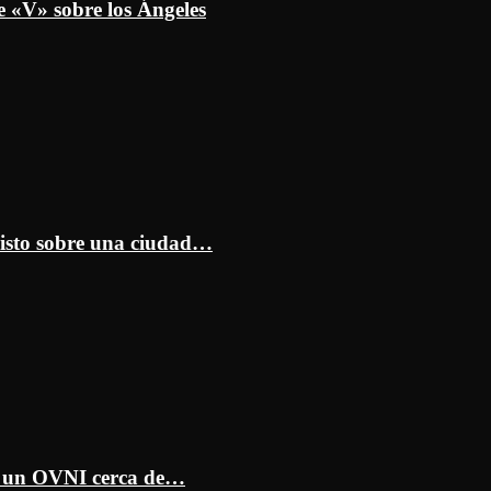
e «V» sobre los Ángeles
isto sobre una ciudad…
ar un OVNI cerca de…