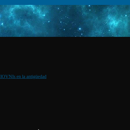
I
OVNIs en la antigüedad