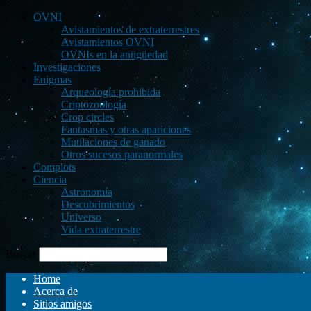
OVNI
Avistamientos de extraterrestres
Avistamientos OVNI
OVNIs en la antigüedad
Investigaciones
Enigmas
Arqueología prohibida
Criptozoología
Crop circles
Fantasmas y otras apariciones
Mutilaciones de ganado
Otros sucesos paranormales
Complots
Ciencia
Astronomía
Descubrimientos
Universo
Vida extraterrestre
Buscar
Home
Acerca de
Sitios amigos