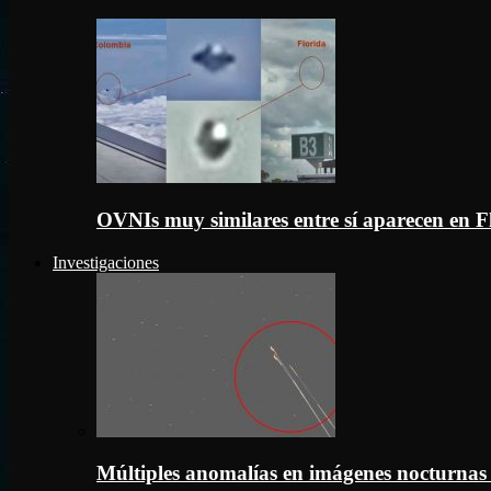
OVNIs muy similares entre sí aparecen en 
Investigaciones
Múltiples anomalías en imágenes nocturnas