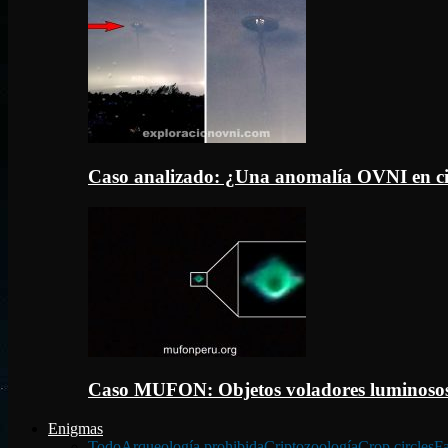
Caso analizado: ¿Una anomalía OVNI en c
Caso MUFON: Objetos voladores luminosos
Enigmas
Todo
Arqueología prohibida
Criptozoología
Crop circles
Fa