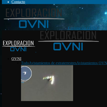
Contacto
Exploración OVNI
OVNI
Todo
Avistamientos de extraterrestres
Avistamientos OVN