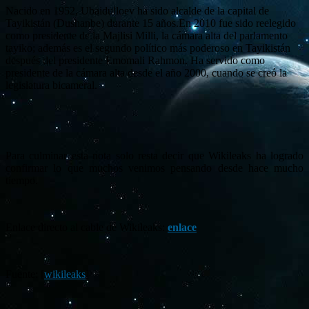
Nacido en 1952, Ubaidulloev ha sido alcalde de la capital de
Tayikistán (Dushanbe) durante 15 años.En 2010 fue sido reelegido
como presidente de la Majlisi Milli, la cámara alta del parlamento
tayiko; además es el segundo político más poderoso en Tayikistán
después del presidente Emomali Rahmon. Ha servido como
presidente de la cámara alta desde el año 2000, cuando se creó la
legislatura bicameral.
Para culminar esta nota solo resta decir que Wikileaks ha logrado
confirmar lo que muchos venimos pensando desde hace mucho
tiempo.
Enlace directo al cable de Wikileaks:
enlace
Fuente: [
wikileaks
]