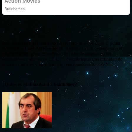
Este hecho trae a la memoria las revelaciones que diera el pirata
informático
Gary McKinnon
en el Reino Unido, considerado el
mayor Hacker y con el «mérito» de haber irrumpido en los
ordenadores militares de EE.UU., descubriendo una infinidad de
secretos militares y posiblemente relacionados a los OVNIs.
¿Quién es Mahmadsaid Ubaidulloev?