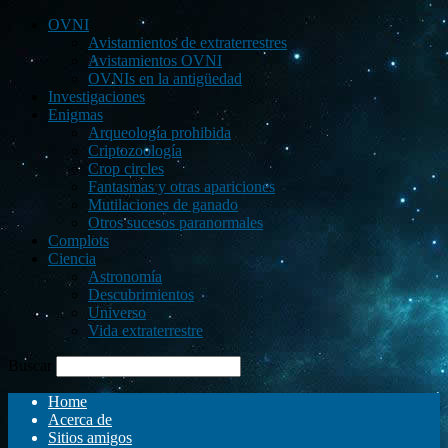
OVNI
Avistamientos de extraterrestres
Avistamientos OVNI
OVNIs en la antigüedad
Investigaciones
Enigmas
Arqueología prohibida
Criptozoología
Crop circles
Fantasmas y otras apariciones
Mutilaciones de ganado
Otros sucesos paranormales
Complots
Ciencia
Astronomía
Descubrimientos
Universo
Vida extraterrestre
Buscar
Home
Acerca de
Sitios amigos