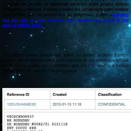
construir un sentido de identidad nacional entre grupos étnicos
diferentes, y dijo que Estados Unidos era un ejemplo para realizar
esto. Señaló que «la guerra es muy peligrosa», y dijo: «
sabemos
que hay vida en otros planetas, pero tenemos que hacer la paz
aquí en primer lugar.
«
Lo anterior parece señalar que todos los países, incluido Estados
Unidos, tienen
que centrarse en la solución de sus problemas bélicos
en la Tierra; dando así a entender que EE.UU
tendría actividad
militar fuera del mundo o en otro planeta.