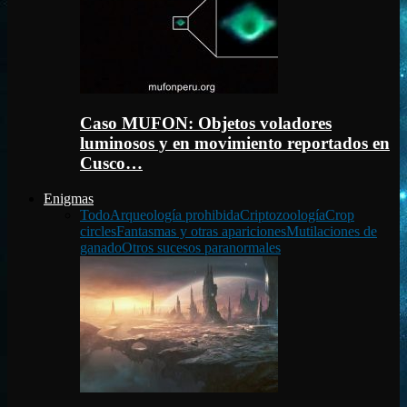
Caso MUFON: Objetos voladores
luminosos y en movimiento reportados en
Cusco…
Enigmas
Todo
Arqueología prohibida
Criptozoología
Crop
circles
Fantasmas y otras apariciones
Mutilaciones de
ganado
Otros sucesos paranormales