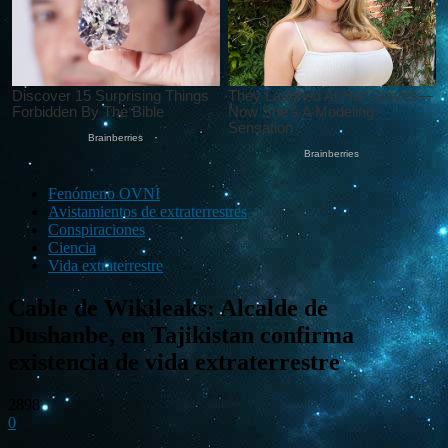
Fenómeno OVNI
Avistamientos de extraterrestres
Conspiraciones
Ciencia
Vida extraterrestre
Cable de Wikileaks: Alcalde de
Dushanbe, en Tajikistan confirma
existencia de vida extraterrestre
2898
0