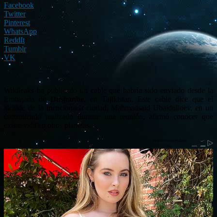
Facebook
Twitter
Pinterest
WhatsApp
ReddIt
Tumblr
VK
Wikileaks ha publicado un cable que habría sido enviado desde la
Embajada de
Dushanbe
, en Tajikistan. Este cable dice que el
alcalde de la mencionada ciudad, Mahmadsaid Ubaidulloev, en un
comunicado realizado durante una reunión, afirmó conocer que
existe vida en otros planetas.