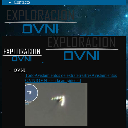
Contacto
Exploración OVNI
OVNI
Todo
Avistamientos de extraterrestres
Avistamientos
OVNI
OVNIs en la antigüedad