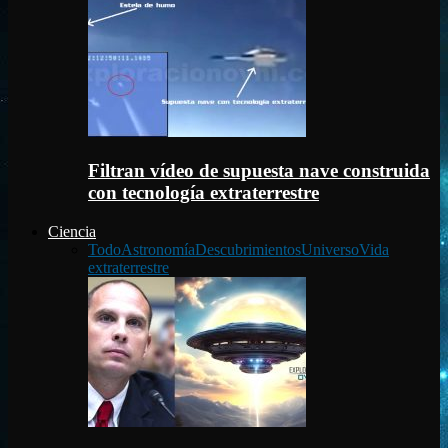
Filtran vídeo de supuesta nave construida
con tecnología extraterrestre
Ciencia
Todo
Astronomía
Descubrimientos
Universo
Vida
extraterrestre