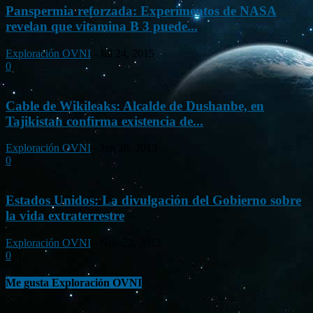
Panspermia reforzada: Experimentos de NASA
revelan que vitamina B 3 puede...
Exploración OVNI
-
Jul 24, 2015
0
Cable de Wikileaks: Alcalde de Dushanbe, en
Tajikistan confirma existencia de...
Exploración OVNI
-
Jun 28, 2013
0
Estados Unidos: La divulgación del Gobierno sobre
la vida extraterrestre
Exploración OVNI
-
Nov 22, 2012
0
Me gusta Exploración OVNI