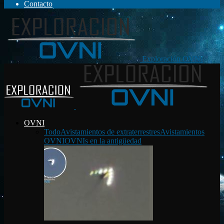
Contacto
Exploración OVNI
OVNI
Todo
Avistamientos de extraterrestres
Avistamientos
OVNI
OVNIs en la antigüedad