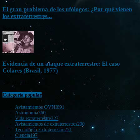
El gran problema de los ufólogos: ¿Por qué vienen
los extraterrestres...
Nov 26, 2012
Evidencia de un ataque extraterrestre: El caso
Colares (Brasil, 1977)
Ene 21, 2012
Categoría popular
Avistamientos OVNI
891
Astronomía
360
Vida extraterrestre
327
Avistamientos de extraterrestres
290
Tecnología Extraterrestre
251
Ciencia
197