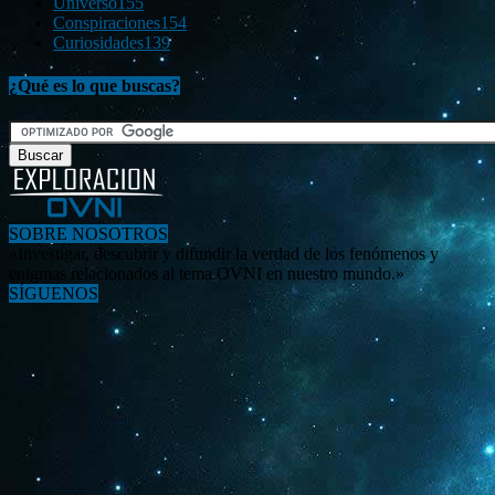
Universo
155
Conspiraciones
154
Curiosidades
139
¿Qué es lo que buscas?
SOBRE NOSOTROS
«Investigar, descubrir y difundir la verdad de los fenómenos y
enigmas relacionados al tema OVNI en nuestro mundo.»
SÍGUENOS