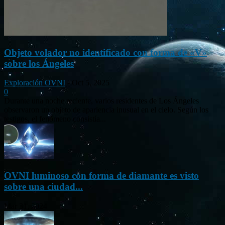
Objeto volador no identificado con forma de «V»
sobre los Ángeles
Exploración OVNI
-
Oct 5, 2025
0
Durante una noche reciente, varios residentes de Los Ángeles
observaron un objeto de apariencia inusual en el cielo. Según los
testigos, el fenómeno consistía...
OVNI luminoso con forma de diamante es visto
sobre una ciudad...
Mar 31, 2024