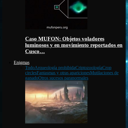
Caso MUFON: Objetos voladores
luminosos y en movimiento reportados en
Cusco…
Enigmas
Todo
Arqueología prohibida
Criptozoología
Crop
circles
Fantasmas y otras apariciones
Mutilaciones de
ganado
Otros sucesos paranormales