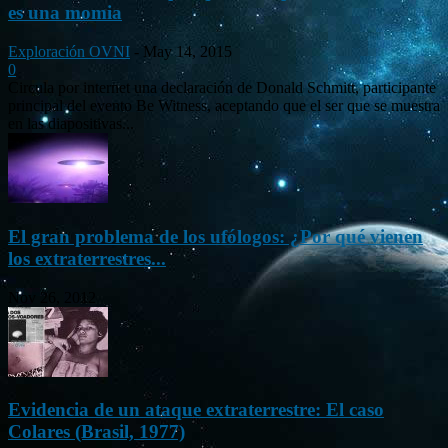
es una momia
Exploración OVNI
-
May 14, 2015
0
Circula por internet una declaración de Donald Schmitt, participante
principal del evento Be Witness, aceptando que el ser que se muestra
en las diapositivas...
El gran problema de los ufólogos: ¿Por qué vienen
los extraterrestres...
Nov 26, 2012
Evidencia de un ataque extraterrestre: El caso
Colares (Brasil, 1977)