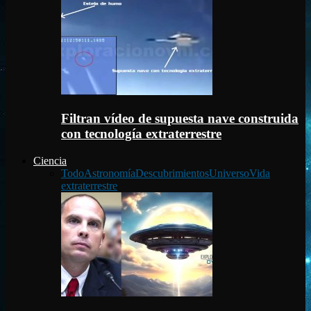
Filtran vídeo de supuesta nave construida
con tecnología extraterrestre
Ciencia
Todo
Astronomía
Descubrimientos
Universo
Vida
extraterrestre