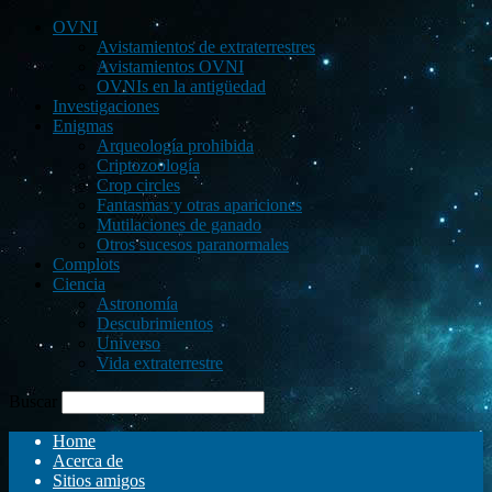
OVNI
Avistamientos de extraterrestres
Avistamientos OVNI
OVNIs en la antigüedad
Investigaciones
Enigmas
Arqueología prohibida
Criptozoología
Crop circles
Fantasmas y otras apariciones
Mutilaciones de ganado
Otros sucesos paranormales
Complots
Ciencia
Astronomía
Descubrimientos
Universo
Vida extraterrestre
Buscar
Home
Acerca de
Sitios amigos