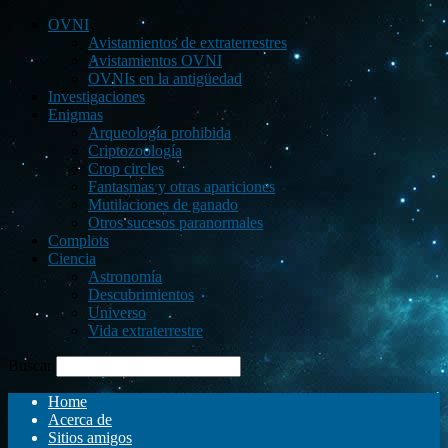
OVNI
Avistamientos de extraterrestres
Avistamientos OVNI
OVNIs en la antigüedad
Investigaciones
Enigmas
Arqueología prohibida
Criptozoología
Crop circles
Fantasmas y otras apariciones
Mutilaciones de ganado
Otros sucesos paranormales
Complots
Ciencia
Astronomía
Descubrimientos
Universo
Vida extraterrestre
Buscar
Home
Acerca de
Sitios amigos