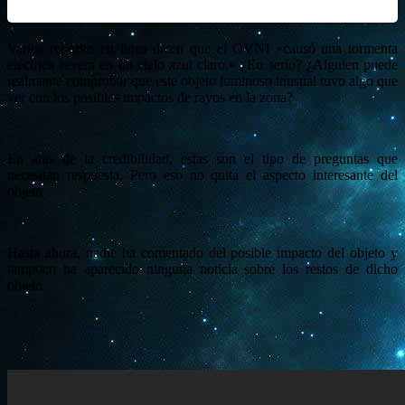
Varios reportes en línea dicen que el OVNI «causó una tormenta
eléctrica severa en un cielo azul claro.» ¿En serio? ¿Alguien puede
realmente comprobar que este objeto luminoso inusual tuvo algo que
ver con los posibles impactos de rayos en la zona?
En aras de la credibilidad, estas son el tipo de preguntas que
necesitan respuesta. Pero eso no quita el aspecto interesante del
objeto.
Hasta ahora, nadie ha comentado del posible impacto del objeto y
tampoco ha aparecido ninguna noticia sobre los restos de dicho
objeto.