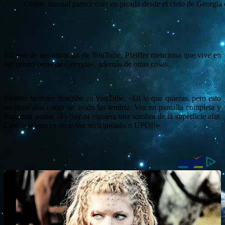
Objeto inusual parece caer en picada desde el cielo de Georgia
En uno de sus anuncios de YouTube, Pfeiffer menciona que vive en
«el centro oeste de Georgia», además de otras cosas.
Pfeiffer también describe en YouTube. «Di lo que quieras, pero esto
no tiene alas como un avión las tendría. Vea en pantalla completa y
haga una pausa. No hay ni siquiera una sombra de la superficie alar.
Creo que esto es un avión no tripulado o UFO!!»