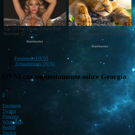
Fenómeno OVNI
Avistamientos OVNI
OVNI cae supuestamente sobre Georgia
2728
0
Facebook
Twitter
Pinterest
WhatsApp
ReddIt
Tumblr