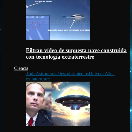
Filtran vídeo de supuesta nave construida
con tecnología extraterrestre
Ciencia
Todo
Astronomía
Descubrimientos
Universo
Vida
extraterrestre