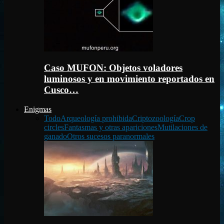
Caso MUFON: Objetos voladores
luminosos y en movimiento reportados en
Cusco…
Enigmas
Todo
Arqueología prohibida
Criptozoología
Crop
circles
Fantasmas y otras apariciones
Mutilaciones de
ganado
Otros sucesos paranormales