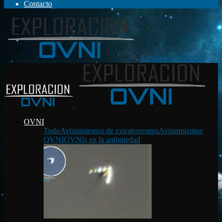
Contacto
Exploración OVNI
OVNI
Todo
Avistamientos de extraterrestres
Avistamientos
OVNI
OVNIs en la antigüedad