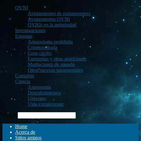
OVNI
Avistamientos de extraterrestres
Avistamientos OVNI
OVNIs en la antigüedad
Investigaciones
Enigmas
Arqueología prohibida
Criptozoología
Crop circles
Fantasmas y otras apariciones
Mutilaciones de ganado
Otros sucesos paranormales
Complots
Ciencia
Astronomía
Descubrimientos
Universo
Vida extraterrestre
Buscar
Home
Acerca de
Sitios amigos