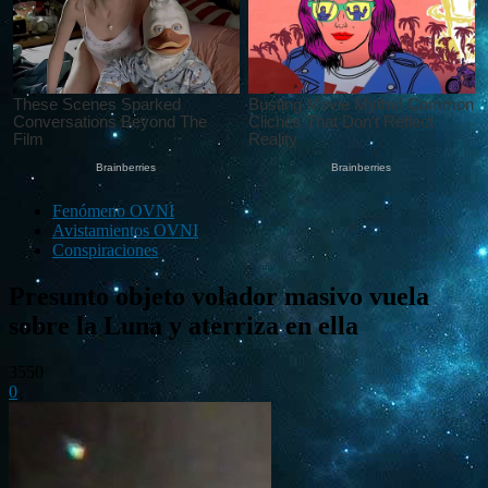
Fenómeno OVNI
Avistamientos OVNI
Conspiraciones
Presunto objeto volador masivo vuela
sobre la Luna y aterriza en ella
3550
0