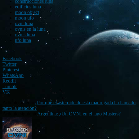
construcciones luna
edificios luna
moon object
moon ufo
ovni luna
ovnis en la luna
ovnis luna
ufo luna
Facebook
Twitter
Pinterest
WhatsApp
ReddIt
Tumblr
VK
Artículo anterior
¿Por qué el asteroide de esta madrugada ha llamado
tanto la atención?
Artículo siguiente
Argentina: ¿Un OVNI en el lago Musters?