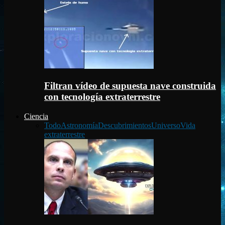
Filtran vídeo de supuesta nave construida
con tecnología extraterrestre
Ciencia
Todo
Astronomía
Descubrimientos
Universo
Vida
extraterrestre