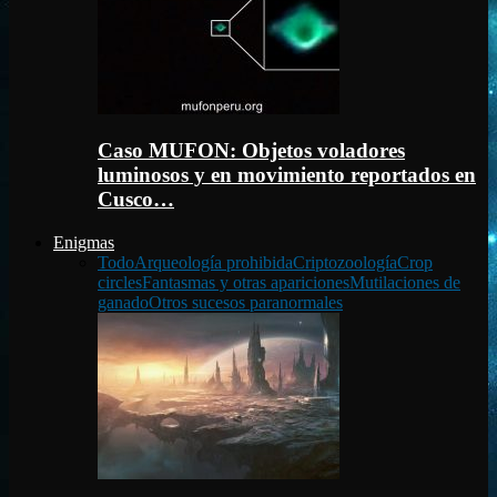
Caso MUFON: Objetos voladores
luminosos y en movimiento reportados en
Cusco…
Enigmas
Todo
Arqueología prohibida
Criptozoología
Crop
circles
Fantasmas y otras apariciones
Mutilaciones de
ganado
Otros sucesos paranormales