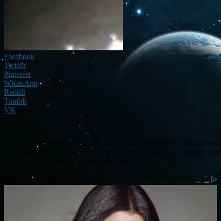
Facebook
Twitter
Pinterest
WhatsApp
ReddIt
Tumblr
VK
Un objeto masivo se encuentra estacionado en el espacio por encima
de la superficie de la Luna, como se refleja a través de material del
archivo recientemente lanzado telescopio).