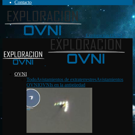
Contacto
Exploración OVNI
OVNI
Todo
Avistamientos de extraterrestres
Avistamientos
OVNI
OVNIs en la antigüedad