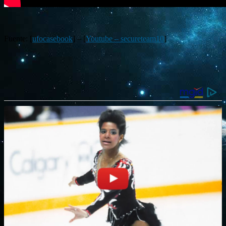
Fuente: [
ufocasebook
] – [
Youtube – secureteam10
]