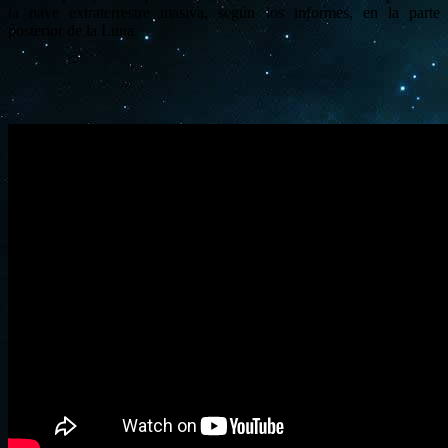
la nave extraterrestre masiva, según los informes, en la parte
posterior de la Luna.