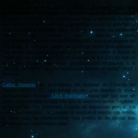
El experto, que no forma parte del equipo descubridor, explica que
las observaciones son importantes porque “son la señal más antigua
de todo el universo”. Para hacerse una idea, la radiación de fondo
que capta el BICEP2 comenzó a producirse cuando el universo ya
tenía “300.000 o 400.000” años. Antes el universo era totalmente
oscuro, no había luz. Mucho antes,
0,00000000000000000000000000000000001 segundos después del
Big Bang, la inflación generó las primeras ondas gravitacionales,
esas ondas que curvan el espacio y el tiempo como si fueran la
piedra que cae en el lago. “Lo que el equipo de BICEP2 ha visto es
la prueba de que esas ondas gravitacionales alcanzaron a la
radiación de microondas y la modificaron dejando su huella”, detalla
Siemens.
Carlos Sopuerta
, un investigador del Instituto de Ciencias del
Espacio (IEEC-CSIC) que trabaja en otro gran detector de ondas
gravitacionales llamado
LISA Pathfinder,
opina que hay que ser
cauto, especialmente porque este tipo de anuncios suelen “explotar”
en los medios. “Es interesante y puede ser importante, pero no nos
volvamos locos aún”. A la espera de analizar el estudio con detalle,
sí resalta que, las observaciones “una prueba de las épocas mas
primitivas que nunca hemos visto”.