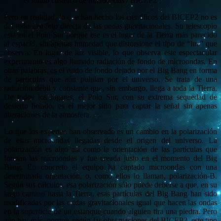
el fondo cósmico de microondas / BICEP2
Pero en realidad, lo que han hecho los científicos del BICEP2 no es
del todo una foto directa de las ondas gravitacionales. Su telescopio
está en el Polo Sur porque ese es el lugar de la Tierra más parecido
al espacio, sin apenas humedad que distorsione el tipo de “luz” que
observa. En lugar de luz visible, lo que observa este espectacular
experimento es algo llamado radiación de fondo de microondas. En
otras palabras, es el ruido de fondo dejado por el Big Bang en forma
de partículas que aún pululan por el universo. Se trata de una
radiación débil y constante que, sin embargo, llega a toda la Tierra.
De todos los lugares, el Polo Sur, con su extrema sequedad de
desierto helado, es el mejor sitio para captar la señal sin apenas
alteraciones de la atmósfera.
Lo que los expertos han observado es un cambio en la polarización
de esas microondas llegadas desde el origen del universo. La
polarización es algo así como la orientación de las partículas que
forman las microondas y fue creada justo en el momento del Big
Bang. En concreto el equipo ha captado microondas con una
determinada orientación, o, como ellos lo llaman, polarización-B.
Según sus cálculos, esa polarización sólo puede deberse a que, en su
largo camino hasta la Tierra, esas partículas del Big Bang han sido
modificadas por las ondas gravitacionales igual que hacen las ondas
en la superficie de un estanque cuando alguien tira una piedra. Pero
aún hay más, porque, según las observaciones del BICEP2, este tipo