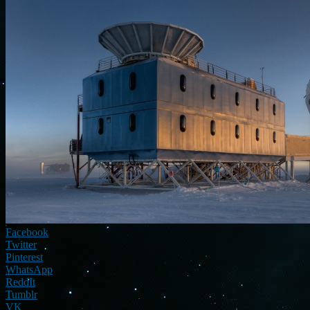
Facebook
Twitter
Pinterest
WhatsApp
ReddIt
Tumblr
VK