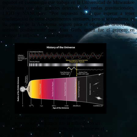
español en cosmología que trabaja en la Universidad de Milwaukee
y colabora con dos grandes detectores de ondas gravitacionales,
LIGO y NANOgrav. “Por supuesto habrá que esperar a tener
confirmación de otros experimentos similares, pero si se confirma, es
un premio de la Academia seguro para el equipo de detección y
también posiblemente para Alan Guth, quien fue el primero en
teorizar la inflación”, opina Siemens.
Gráfico que muestra cómo las ondas
gravitacionales surgen tras la inflación en un
periodo anterior a que hubiese luz visible en el
universo / BICEP2