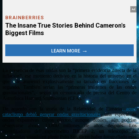
La presencia de esas ondas son la “primera evidencia directa de la
inflación”, ese momento decisivo en la historia del universo en el
que este aumentó explosivamente su tamaño en fracciones de
segundo. También serían las “primeras imágenes de las ondas
gravitacionales”, según un comunicado de prensa del Centro de
Astrofísica Harvard-Smithsonian (CFA).
De acuerdo con la teoría de la Relatividad de Einstein
, aquel
cataclismo debió generar ondas gravitacionales
, una especie de
ondas expansivas cuyos efectos, aunque débiles, aún podrían
observarse ahora, 13.800 millones de años después. Los
investigadores del experimento BICEP 2, un telescopio de
microondas situado en pleno Polo Sur, dicen haber fotografiado esas