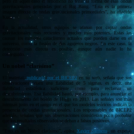
pero en aquel caso el fenómeno no tenía la forma de esas ondas
gravitacionales generadas por el Big Bang. “Esta es la primera
imagen directa de ondas gravitacionales primordiales”, ha añadido
Kuo.
En la actualidad, otros equipos se afanan por captar ondas
gravitacionales más recientes y mucho más potentes. Estas las
causan los mayores cataclismos actuales que pueden darse en el
universo, como la fusión de dos agujeros negros. En este caso, la
detección más directa es posible, aunque aún nadie lo ha
conseguido.
Un nobel “clarísimo”
El material,
publicado por el BICEP2
en su web, señala que sus
observaciones tienen una fiabilidad de 5 sigmas, es decir, una
fiabilidad estadística suficiente como para reclamar un
descubrimiento. Esa fiabilidad bastó, por ejemplo, para anunciar el
descubrimiento del bosón de Higgs en 2013. Las señales son más
intensas justo en el rango en el que los modelos teóricos indican la
presencia de ondas gravitacionales. Los responsables de BICEP2
además, señalan que sus observaciones consideran poco probable
que los resultados observados se deban a falsos positivos.
“Esto es un Nobel clarísimo”, opina
Xavier Siemens
, un experto