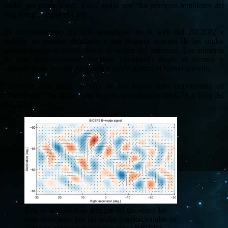
ondas por primera vez. Estas ondas son “los primeros temblores del
Big Bang”, según el CFA.
El descubrimiento ha sido anunciado en la web del BICEP2 e
incluye un estudio detallado y esa primera imagen de las ondas
gravitacionales llegadas desde el origen del universo. Los rumores
de este descubrimiento llevaban circulando desde el viernes y
algunos ya se atreven a especular quién ganará el Nobel por ello.
“Detectar esta señal es uno de los logros más importantes en
cosmología”, ha dicho John Kovac, investigador del CFA y líder del
BICEP2.
Esta es la señal más antigua del universo, las
marcas dejadas por las ondas gravitacionales en