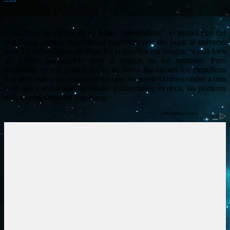
Científicos de EEUU dicen haber “fotografiado” el primer eco del
Big Bang, aquella descomunal explosión que dio lugar al universo
hace 13.800 millones de años. En la práctica esa imagen es más bien
un gráfico ininteligible para el común de los mortales. Pero
escondido en ese gráfico hecho de líneas fluctuantes los científicos
han detectado unas ondulaciones que no pueden corresponder a otra
cosa que a ondas gravitacionales primordiales, es decir, las primeras
ondas expansivas del Big Bang.