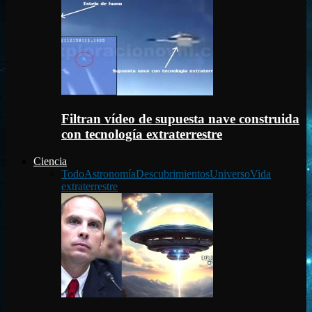
Filtran vídeo de supuesta nave construida
con tecnología extraterrestre
Ciencia
Todo
Astronomía
Descubrimientos
Universo
Vida
extraterrestre