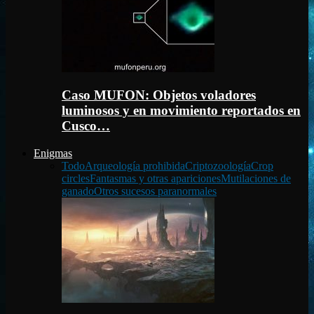
Caso MUFON: Objetos voladores
luminosos y en movimiento reportados en
Cusco…
Enigmas
Todo
Arqueología prohibida
Criptozoología
Crop
circles
Fantasmas y otras apariciones
Mutilaciones de
ganado
Otros sucesos paranormales