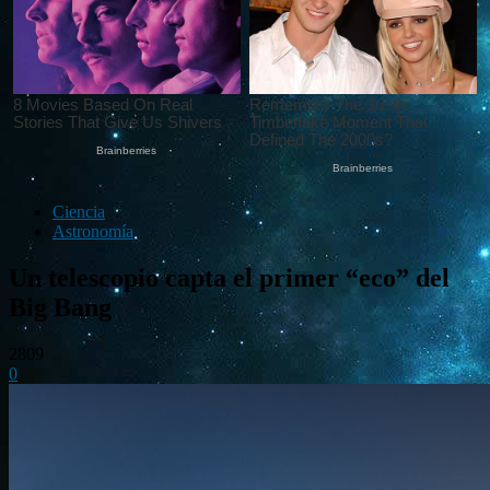
Ciencia
Astronomía
Un telescopio capta el primer “eco” del
Big Bang
2809
0