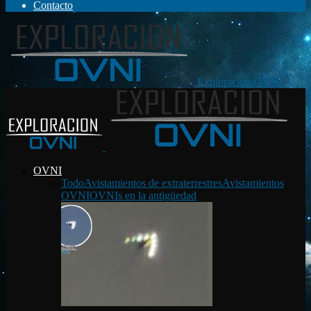
Contacto
Exploración OVNI
OVNI
Todo
Avistamientos de extraterrestres
Avistamientos
OVNI
OVNIs en la antigüedad