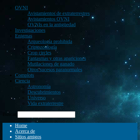
OVNI
Avistamientos de extraterrestres
Avistamientos OVNI
OVNIs en la antigüedad
Investigaciones
Enigmas
Arqueología prohibida
Criptozoología
Crop circles
Fantasmas y otras apariciones
Mutilaciones de ganado
Otros sucesos paranormales
Complots
Ciencia
Astronomía
Descubrimientos
Universo
Vida extraterrestre
Buscar
Home
Acerca de
Sitios amigos