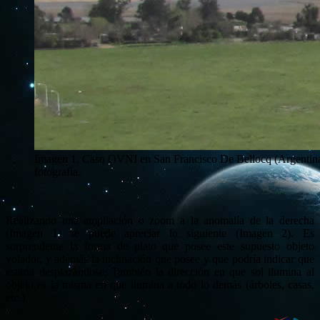
Imagen 1. Caso OVNI en San Francisco De Bellocq (Argentina)
fotografía.
Realizando una ampliación o zoom a la anomalía de la derecha
(Imagen 1) se puede apreciar lo siguiente (Imagen 2). Es
sorprendente la forma de plato que posee este supuesto objeto
volador, y además la inclinación que posee y que podría indicar que
estaría desplazándose. También la dirección en que sol ilumina al
objeto es la misma en que ilumina a todo lo demás (árboles, casas,
etc.).