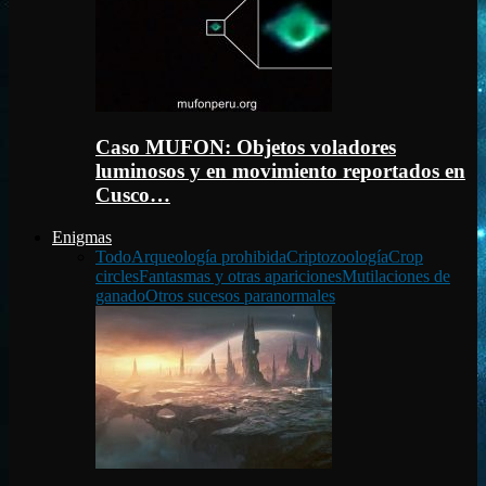
Caso MUFON: Objetos voladores
luminosos y en movimiento reportados en
Cusco…
Enigmas
Todo
Arqueología prohibida
Criptozoología
Crop
circles
Fantasmas y otras apariciones
Mutilaciones de
ganado
Otros sucesos paranormales