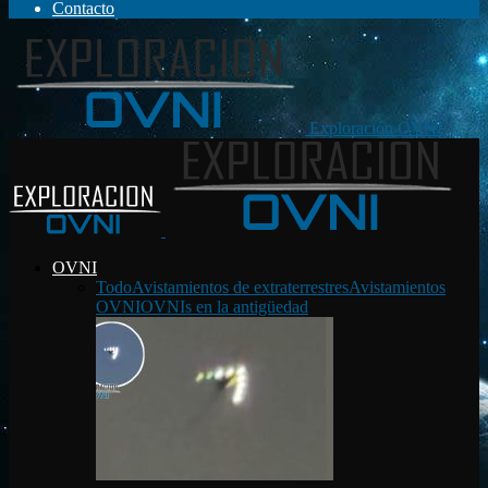
Contacto
Exploración OVNI
OVNI
Todo
Avistamientos de extraterrestres
Avistamientos
OVNI
OVNIs en la antigüedad