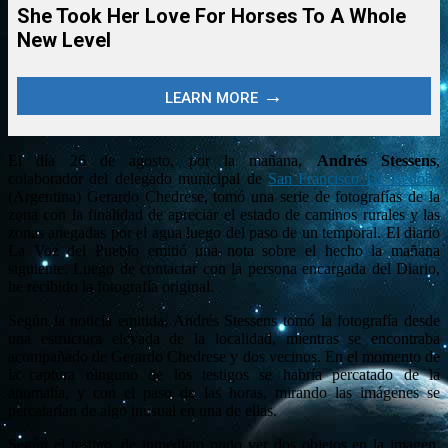
El día 26 de agosto, por la mañana,
Andrés Stessens
,
colaborador del delegado municipal de
San Francisco De Bellocq
(Argentina) Gerardo Chedrese, tomó una serie de fotografías de la
zona con la finalidad de apreciar el estado de caminos rurales y las
zonas anegadas por el agua luego del paso de un temporal. El diario
La Voz del Pueblo emitió una nota sobre el hecho la mañana
siguiente. Luego de contactar con la persona encargada del Diario,
he recibido la fotografía original.
Según la noticia emitida, Andrés Stessens tomó la fotografía desde
una estructura elevada de la localidad, mientras se encontraba
acompañado de Gerardo Chedrese y dos vecinos. En el momento de
la captura ninguno de los testigos se habría percatado de la
anomalía, y con el paso de las horas, mirando las imágenes se
percatarían de algo inusual en una de ellas.
Según el testigo, de inmediato pudo ver dos objetos en la imagen,