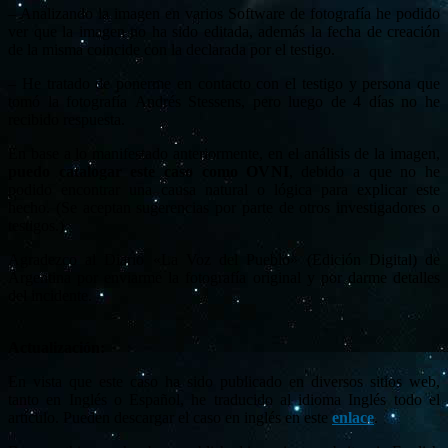
– Analizando la imagen en varios Software de fotografía he podido
ver que la imagen no ha sido editada, además la fecha de creación
de la misma coincide con la declarada por el testigo.
– He tratado de ponerme en contacto con el testigo y persona que
tomó la fotografía Andrés Stessens, pero luego de 4 días no he
recibido respuesta.
En base a lo manifestado anteriormente, en el análisis de la imagen,
puedo catalogar este caso como OVNI
, debido a que no he
podido encontrar una causa natural o lógica para explicar este
hecho. (Se aceptan sugerencias por parte de otros investigadores o
testigos.)
Agradezco al Diario «La Voz del Pueblo» (Edición Digital) de
Argentina por enviarme la fotografía original y por darme detalles
del incidente.
Actualización:
En vista que este caso ha sido publicado en diversos sitios web,
tanto en Inglés o Español, he traducido al idioma Inglés todo el
artículo. Pueden descargar el caso en inglés en este
enlace
.