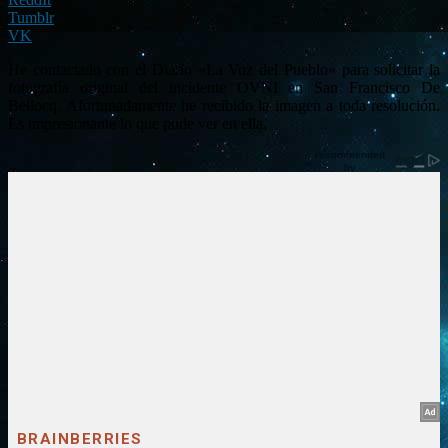
Tumblr
VK
He contactado con el Diario «La Voz del Pueblo» para solicitar la
fotografía original del incidente OVNI en San Francisco De
Bellocq. Afortunadamente he recibido la imagen a toda resolución.
Es impresionante lo que pude ver en ella.