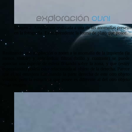
Imagen 2. Ampliación realizada a una de las anomalías present
en la fotografía. Es sorprendente la forma de plato que posee.
Realizando una ampliación o zoom a la anomalía de la izquierda (la
menos visible) y aplicándole filtros (brillo y contraste) se puede
apreciar una especie de esfera flotando sobre la zona, y que (estoy
especulando) podría estar relacionada al objeto de la derecha. Parece
que el sol estuviera iluminando la parte derecha de este otro objeto
volador, pero la estructura que posee es diferente al del otro objeto
en la imagen.