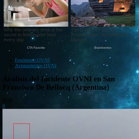
Fenómeno OVNI
Avistamientos OVNI
Análisis del Incidente OVNI en San
Francisco De Bellocq (Argentina)
9298
0