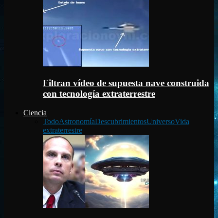
Filtran vídeo de supuesta nave construida
con tecnología extraterrestre
Ciencia
Todo
Astronomía
Descubrimientos
Universo
Vida
extraterrestre