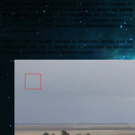
correcta, además luego de analizar la imagen en un programa de
fotografía el diagnóstico del Software es que la imagen
no habría
sido editada
, y que habría sido tomada por una cámara:
Canon
PowerShot SX130 IS
con fecha y hora de creación:
August 26,
2014 10:18
AM.
Esto coincide con los datos brindados al diario
:44
La Voz del Pueblo.
Debido a que la imagen original es demasiado grande para ser
publicada en este sitio y además no se apreciarían las anomalías
presentes, la imagen ha sido reducida en tamaño.