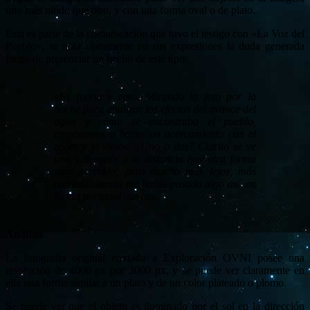
uno más nítido que otro, y con una forma oval o de plato.
Esta es parte de la comunicación que tuvo el testigo con «La Voz del
Pueblo», se nota claramente en sus expresiones la duda generada
luego de presenciar un hecho de este tipo.
«Es fuerte y raro. Mirando la foto por la
noche para analizar los efectos del avance del
agua y cómo se encontraba el pueblo,
empezamos a hacer un acercamiento con el
zoom y lo vimos. ¿Uno o dos? Clarito se ve
uno y después a la distancia hay otra forma
muy parecida, pero mucho más lejos, más
retirada. Jamás me había pasado algo así, en
forma personal nunca».
Análisis
La fotografía original enviada a Exploración OVNI posee una
resolución de 4000 px por 3000 px, y se puede ver claramente en
ella una forma similar a un plato y de un color plateado o plomo.
Se puede ver que el objeto es iluminado por el sol en la dirección