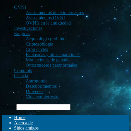
OVNI
Avistamientos de extraterrestres
Avistamientos OVNI
OVNIs en la antigüedad
Investigaciones
Enigmas
Arqueología prohibida
Criptozoología
Crop circles
Fantasmas y otras apariciones
Mutilaciones de ganado
Otros sucesos paranormales
Complots
Ciencia
Astronomía
Descubrimientos
Universo
Vida extraterrestre
Buscar
Home
Acerca de
Sitios amigos