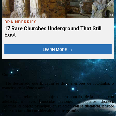
Conclusión
– He descartado que la causa se deba a errores de fotografía, o
manchas en la lente o aves.
– No puedo relacionar los objetos aeroanómalos de la imagen con
artefactos o naves conocidas (aviones, helicópteros, drones).
Además, el objeto principal, en relación con la distancia, parece
tener un tamaño considerablemente grande.