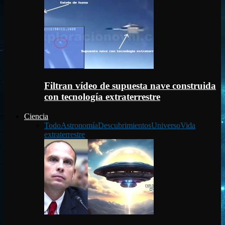
Filtran vídeo de supuesta nave construida
con tecnología extraterrestre
Ciencia
Todo
Astronomía
Descubrimientos
Universo
Vida
extraterrestre