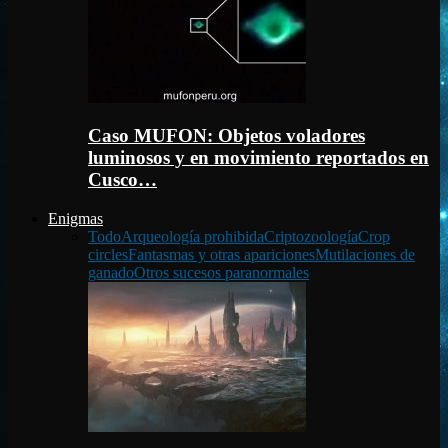
Caso MUFON: Objetos voladores
luminosos y en movimiento reportados en
Cusco…
Enigmas
Todo
Arqueología prohibida
Criptozoología
Crop
circles
Fantasmas y otras apariciones
Mutilaciones de
ganado
Otros sucesos paranormales