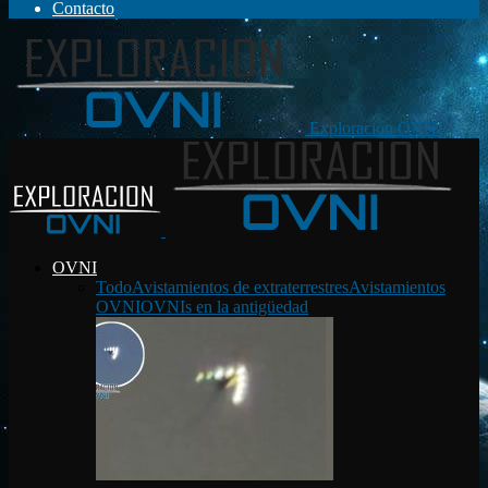
Contacto
Exploración OVNI
OVNI
Todo
Avistamientos de extraterrestres
Avistamientos
OVNI
OVNIs en la antigüedad