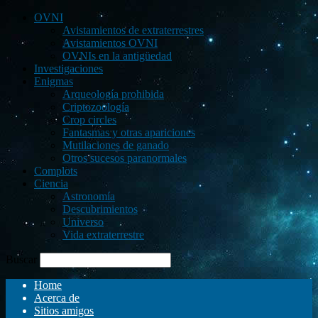
OVNI
Avistamientos de extraterrestres
Avistamientos OVNI
OVNIs en la antigüedad
Investigaciones
Enigmas
Arqueología prohibida
Criptozoología
Crop circles
Fantasmas y otras apariciones
Mutilaciones de ganado
Otros sucesos paranormales
Complots
Ciencia
Astronomía
Descubrimientos
Universo
Vida extraterrestre
Buscar
Home
Acerca de
Sitios amigos