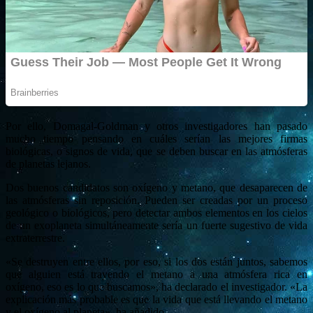
Por ello, Domagal-Goldman y otros investigadores han pasado
mucho tiempo pensando en cuáles serían las mejores firmas
biológicas, o signos de vida, que se deben buscar en las atmósferas
de planetas lejanos.
Dos buenos candidatos son oxígeno y metano, que desaparecen de
las atmósferas sin reposición. Pueden ser creadas por un proceso
geológico o biológicos, pero detectar ambos elementos en los cielos
de un exoplaneta simultáneamente sería un fuerte sugestivo de vida
extraterrestre.
«Se destruyen entre ellos, por eso, si los dos están juntos, sabemos
que alguien está trayendo el metano a una atmósfera rica en
oxígeno, eso es lo que buscamos», ha declarado el investigador. «La
explicación más probable es que la vida que está llevando el metano
y el oxígeno al planeta», ha añadido.