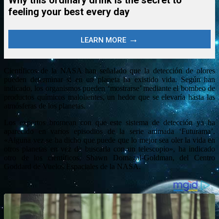
Científicos de la NASA han señalado que la detección de olores
pueden determinar si en un planeta ha existido vida. Según han
indicado, los organismos pueden ‘mostrarse’ mediante el bombeo de
productos químicos malolientes, un hedor que se elevaría hasta las
atmósferas de los planetas.
Los expertos bromean con que este sistema de detección ya ha
aparecido en varios episodios de la serie animada ‘Futurama’.
«Alguna vez se ha dicho que puede que lo mejor sea oler la vida en
otros planetas en vez de buscarla con un telescopio», ha indicado
otro de los científicos, Shawn Domagal-Goldman, del Centro
Goddard de Vuelos Espaciales de la NASA.