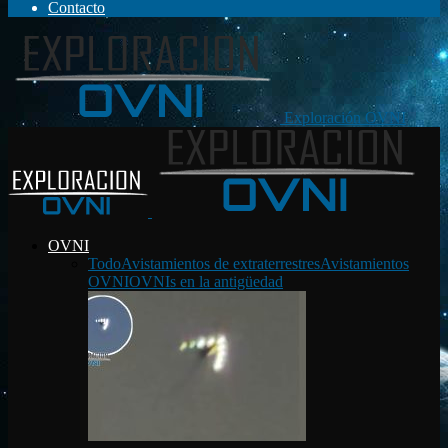
Contacto
Exploración OVNI
OVNI
Todo
Avistamientos de extraterrestres
Avistamientos
OVNI
OVNIs en la antigüedad