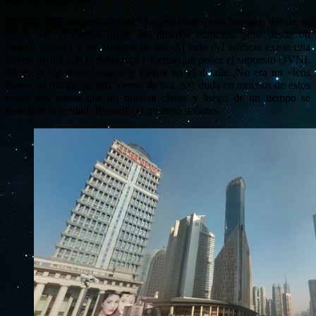
El sitio web
misteriosdelaire
ha publicado una imagen donde se
puede ver el mismo lugar, los mismos edificios, pero desde un
ángulo distinto y obviamente de día. Al lado del edificio existe una
torreta de luz con la estructura y forma que posee el supuesto OVNI.
Miren la siguiente imagen y fíjense en el detalle. No era un «lens
flare», se trataba de una torreta de luz. Sin duda en muchos de estos
casos hay cosas que no quedan claras y luego de un tiempo se
descubre la verdad. Resuelto el misterio señores.