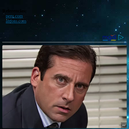
Referencias:
–
peru.com
–
altfoto.com