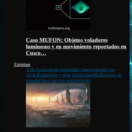
Caso MUFON: Objetos voladores
luminosos y en movimiento reportados en
Cusco…
Enigmas
Todo
Arqueología prohibida
Criptozoología
Crop
circles
Fantasmas y otras apariciones
Mutilaciones de
ganado
Otros sucesos paranormales