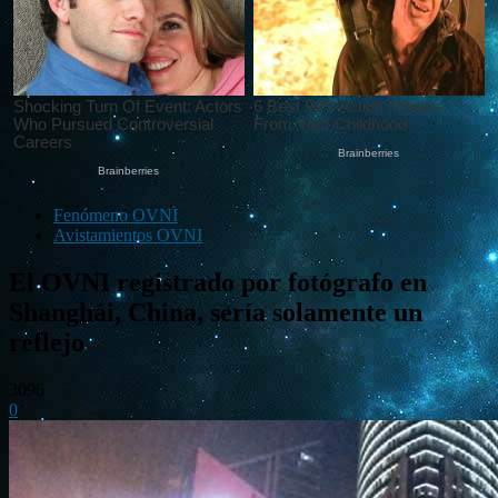
Fenómeno OVNI
Avistamientos OVNI
El OVNI registrado por fotógrafo en
Shanghái, China, sería solamente un
reflejo
3096
0