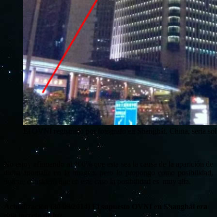
El OVNI registrado por fotógrafo en Shanghái, China, sería sol
No estoy afirmando al 100% que esta sea la causa de la aparición de
dicha anomalía en la imagen, pero lo propongo como posibilidad,
porque considero que en este caso la posibilidad es muy alta.
Actualización (30/09/2014) El supuesto OVNI en Shanghái era
una torreta de luz.