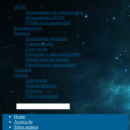
OVNI
Avistamientos de extraterrestres
Avistamientos OVNI
OVNIs en la antigüedad
Investigaciones
Enigmas
Arqueología prohibida
Criptozoología
Crop circles
Fantasmas y otras apariciones
Mutilaciones de ganado
Otros sucesos paranormales
Complots
Ciencia
Astronomía
Descubrimientos
Universo
Vida extraterrestre
Buscar
Home
Acerca de
Sitios amigos