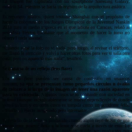
La imagen fue capturada con un smartphone Samsung Galaxy,
modelo S4, mientras se hacía un registro de la arquitectura asiática.
El reportero gráfico, quien visitaba Shanghái con el propósito de
hacer la cobertura de los Juegos Olímpicos de la Juventud Nankín
2014 para el medio impreso en el que labora en Caracas, relató al
periodista Héctor Escalante que al momento de hacer la toma no
observó nada inusual.
“Cuando tomé la foto no vi nada, pero luego, al revisar el teléfono,
me llamó la atención y volví a hacer otras fotos para ver si salía otra
cosa, pero no apareció más nada”, testificó.
Se trataría de un reflejo (lens flare)
Los
lens flare
pueden ser causa de confusión en usuarios
novatos,
ya que se presentan como pequeños círculos u óvalos
de colores a lo largo de la imagen sin tener una razón aparente
para su existencia
. Algunos casos se lo confunde con suciedad en
la lente (aunque inexplicablemente se mueve dependiendo de donde
venga la luz) y en otros casos es tomada como un accidente feliz,
creando un efecto inesperado pero interesante.
El destello de la lente es producido cuando algún rayo de luz de una
fuente muy potente llega a la lente y se cuela a través de esta. La
fuente usual es el sol, pero también puede ser producido por