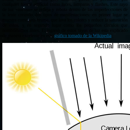
cualquier fuente artificial como luces, lamparas y flashes. Este rayo
de luz «intruso» se refleja y rebota dentro de las imperfecciones de
la lente creando dos tipos de manifestaciones: en primer lugar se
muestra como una bruma, que lava los colores y reduce la saturación
de estos, y en segundo lugar como los pequeños círculos que
nombrábamos antes. El ingreso de estos rayos de luz esta explicado
de manera excelente en este
gráfico tomado de la Wikipedia
: