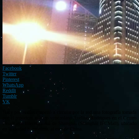
Facebook
Twitter
Pinterest
WhatsApp
ReddIt
Tumblr
VK
Hace pocos días empezó a circular por la red una fotografía tomada
por el reportero gráfico venezolano Avelino Rodrigues en el Centro
Financiero Internacional de Shanghái (Shanghái IFCMall), ubicado
en la ciudad homónima, al este de China.