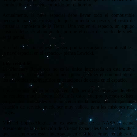
combustible de cohete conocido por el hombre.
Actualmente, la nave espacial debe llevar todo el combustible
necesario para una misión, lo que aumenta su peso y el costo de
cruzar la atmósfera de la Tierra. Una vez en el espacio, un equipo
costoso debe ser abandonado, porque el costo de traerlo de vuelta
sería genial.
Sin embargo, «imagínese si usted podría recargar de combustible a
la nave espacial en el espacio,» piensa Lewicki.
Idea rentable
La Planetary Resources no es la única interesada en esta nueva
misión. Otras compañías también quieren extraer el combustible de
los asteroides y convertirlos en estaciones de carga en el espacio.
Los asteroides tienen poca gravedad, la tierra y el despegue de ellos
no requiere mucha energía. Además estos cuerpos rocosos existen
en grandes cantidades y están cerca de la tierra, por lo que una
estación de servicio puede ser muy valiosa para las misiones más
largas.
Michael López-Alegría, un ex astronauta de la NASA y actual
Presidente de la Federación de Vuelos Espaciales Comerciales, dice
que las empresas están interesadas en esta idea «muy rentable» de