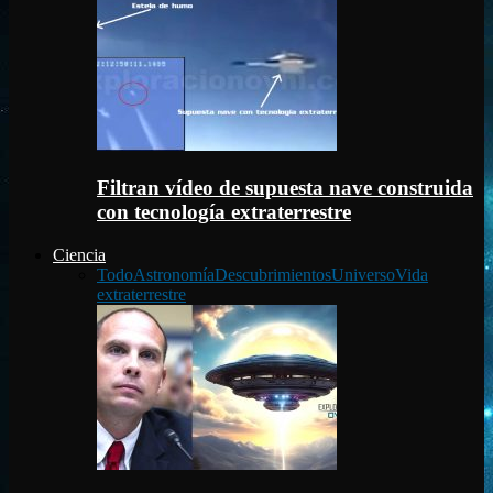
Filtran vídeo de supuesta nave construida
con tecnología extraterrestre
Ciencia
Todo
Astronomía
Descubrimientos
Universo
Vida
extraterrestre