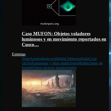
Caso MUFON: Objetos voladores
luminosos y en movimiento reportados en
Cusco…
Enigmas
Todo
Arqueología prohibida
Criptozoología
Crop
circles
Fantasmas y otras apariciones
Mutilaciones de
ganado
Otros sucesos paranormales