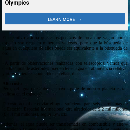
El ejecutivo afirma que estos pedazos de roca que vagan por el
espacio son ricas en minerales valiosos, pero que la búsqueda de
agua en cualquiera de ellos puede ser equivalente a la búsqueda de
oro.
«A partir de observaciones realizadas con telescopios, vemos que
ciertos tipos de asteroides pueden tener agua en abundancia relativa,
y otros minerales contenidos en ella», dice.
Alto costo
Pero, ¿el agua que cubre la mayor parte de nuestro planeta es tan
valiosa en el espacio?
El costo actual de enviar el agua suficiente para seis astronautas de
la Estación Espacial Internacional gira alrededor de $ 2 mil millones
(£ 4,4 mil millones), según Lewicki.
Además, el agua puede ser transformada en combustible y aire –
hidrógeno líquido y oxígeno que forman el tipo más eficiente de