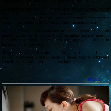
asegurarnos de que todos estamos siguiendo las mismas reglas.»
«No vamos a empezar con la minería en asteroides mañana, así que
tenemos tiempo para establecer este contexto», añade.
Pero Lewicki dice que Planetary Resources lanzará su primera nave
espacial a principios de 2015 y tiene planes para muchos más.
«El Congreso va a encontrar una manera de poner un espacio
minero debajo de la ley, que nos permitirá acelerar nuestros
esfuerzos y perseguir esta estrategia más agresiva de lo que lo
hacemos hoy en día», dice.
«Esto se convertirá en realidad mucho antes de lo que la gente
piensa. No pasarán décadas a partir de ahora. Muchas compañías
están listas para hacer esto ahora», concluye.