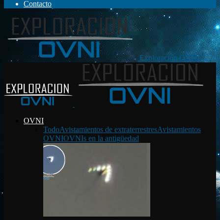
Contacto
Exploración OVNI
OVNI
Todo
Avistamientos de extraterrestres
Avistamientos
OVNI
OVNIs en la antigüedad