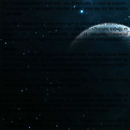
La Congresista Donna Edwards, una demócrata, no está de acuerdo.
En su opinión, es arriesgado aprobar a toda prisa una ley tan amplia
y duradera.
«Nuestro trabajo no es crear leyes que se adapten a los intereses de
ciertas empresas, por el contrario es,» ella dice. «Nuestro trabajo es
preparar un plan y protocolo para el programa espacial
estadounidense y cómo nos relacionaremos a nivel internacional.»
Riesgos
En una audiencia del congreso reciente sobre el tema, Joanne Irene
Gabrynowicz, profesor de derecho del espacio en la Universidad de
Mississippi, advirtió que el proyecto podría tener un «considerable»
impacto político en los tratados internacionales.
«Si es convertida en ley, esperamos que este proyecto sea
cuestionado legal y políticamente», agregó.
Edwards dice que los socios internacionales, como la Agencia
Espacial Europea y la Agencia de Exploración Aeroespacial de
Japón, además de China y Rusia, deben participar en el debate sobre
la propiedad de los recursos del espacio desde el principio.
«No estamos solos en este juego», dice. «Tenemos la obligación de
comprender la forma en que funciona este nuevo escenario y