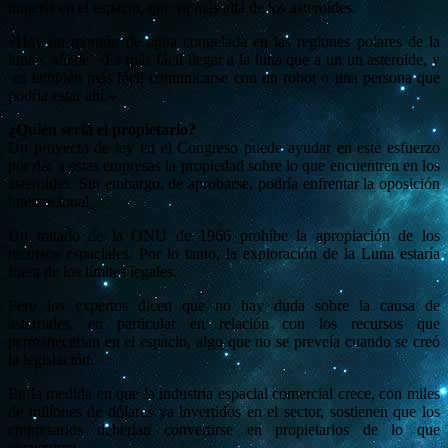
minería en el espacio, que va más allá de los asteroides.
«Hay un montón de agua congelada en las regiones polares de la
luna», añade. «Es más fácil llegar a la luna que a un un asteroide, y
es también más fácil comunicarse con un robot o una persona que
podría estar ahí.»
¿Quién sería el propietario?
Un proyecto de ley en el Congreso puede ayudar en este esfuerzo
por dar a estas empresas la propiedad sobre lo que encuentren en los
asteroides. Sin embargo, de aprobarse, podría enfrentar la oposición
internacional.
Un tratado de la ONU de 1966 prohíbe la apropiación de los
recursos espaciales. Por lo tanto, la exploración de la Luna estaría
fuera de los límites legales.
Pero los expertos dicen que no hay duda sobre la causa de
asteroides, en particular en relación con los recursos que
permanecerían en el espacio, algo que no se preveía cuando se creó
la legislación.
En la medida en que la industria espacial comercial crece, con miles
de millones de dólares ya invertidos en el sector, sostienen que los
empresarios deberían convertirse en propietarios de lo que
encuentren.