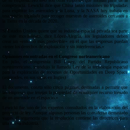
de su empresa. No sólo son otras empresas que forman parte de la
competencia. Lewicki dice que China lanzó misiones no tripuladas
para explorar los asteroides y la Luna, y la NASA hoy trabaja en
una misión tripulada para recoger muestras de asteroides cercanos a
la Tierra en la década de 2020.
Si Estados Unidos quiere que su industria espacial privada sea parte
de este movimiento, dice López-Alegría, los legisladores deben
crear un «entorno más predecible» en el que las empresas puedan
«tener los derechos de explotación y sin interferencias.»
Opiniones encontradas en el Congreso norteamericano
En julio, el congresista Bill Posey, del Partido Republicano
norteamericano, introdujo la llamada Ley de la tecnología espacial
para la exploración de recursos de Oportunidades en Deep Space
(asteroides, en sus siglas en Inglés)
El documento, consta sólo cinco páginas, destinadas a permitir que
las empresas que tengan la propiedad de «cualquier recurso tomado
de un asteroide en el espacio.»
Lewicki fue uno de los expertos consultados en la elaboración del
proyecto de ley. Aunque algunas personas las consideran demasiado
vagas, él argumenta que la resolución contiene las directrices para
una nueva industria.