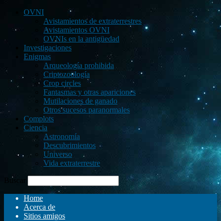
OVNI
Avistamientos de extraterrestres
Avistamientos OVNI
OVNIs en la antigüedad
Investigaciones
Enigmas
Arqueología prohibida
Criptozoología
Crop circles
Fantasmas y otras apariciones
Mutilaciones de ganado
Otros sucesos paranormales
Complots
Ciencia
Astronomía
Descubrimientos
Universo
Vida extraterrestre
Buscar
Home
Acerca de
Sitios amigos