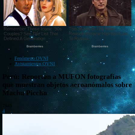
Fenómeno OVNI
Avistamientos OVNI
Perú: Reportan a MUFON fotografías
que muestran objetos aeroanómalos sobre
Machu Picchu
7945
4