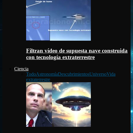
Filtran vídeo de supuesta nave construida
con tecnología extraterrestre
Ciencia
Todo
Astronomía
Descubrimientos
Universo
Vida
extraterrestre