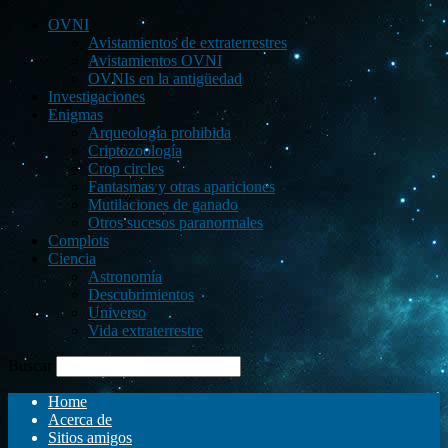
OVNI
Avistamientos de extraterrestres
Avistamientos OVNI
OVNIs en la antigüedad
Investigaciones
Enigmas
Arqueología prohibida
Criptozoología
Crop circles
Fantasmas y otras apariciones
Mutilaciones de ganado
Otros sucesos paranormales
Complots
Ciencia
Astronomía
Descubrimientos
Universo
Vida extraterrestre
Buscar
Home
Acerca de
Sitios amigos