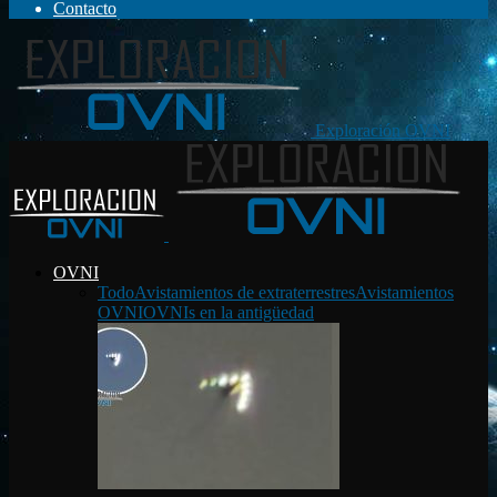
Contacto
Exploración OVNI
OVNI
Todo
Avistamientos de extraterrestres
Avistamientos
OVNI
OVNIs en la antigüedad