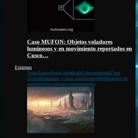
Caso MUFON: Objetos voladores
luminosos y en movimiento reportados en
Cusco…
Enigmas
Todo
Arqueología prohibida
Criptozoología
Crop
circles
Fantasmas y otras apariciones
Mutilaciones de
ganado
Otros sucesos paranormales