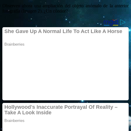
Observen ahora una ampliación del objeto anómalo de la anterior
fotografía (Imagen 2). ¿Un cóndor?