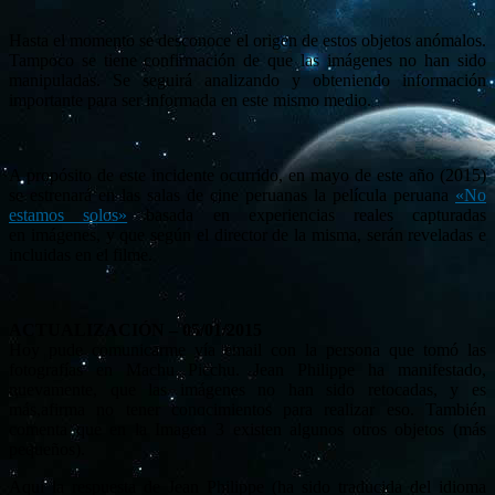
Hasta el momento se desconoce el origen de estos objetos anómalos.
Tampoco se tiene confirmación de que las imágenes no han sido
manipuladas. Se seguirá analizando y obteniendo información
importante para ser informada en este mismo medio.
A propósito de este incidente ocurrido, en mayo de este año (2015)
se estrenará en las salas de cine peruanas la película peruana
«No
estamos solos»
basada en experiencias reales capturadas
en imágenes, y que según el director de la misma, serán reveladas e
incluidas en el filme.
ACTUALIZACIÓN – 05/01/2015
Hoy pude comunicarme vía email con la persona que tomó las
fotografías en Machu Picchu. Jean Philippe ha manifestado,
nuevamente, que las imágenes no han sido retocadas, y es
más,afirma no tener conocimientos para realizar eso. También
comenta que en la Imagen 3 existen algunos otros objetos (más
pequeños).
Aquí la respuesta de Jean Philippe (ha sido traducida del idioma