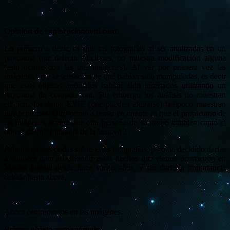
Opinión de exploracionovni.com
Lo primero a decir, es que las fotografías al ser analizadas en un
programa que detecta ediciones, no muestra modificación alguna
(esto ocurre con las tres imágenes). Al ver por primera vez las
imágenes tuve la sensación de qué habían sido manipuladas, es decir
que esos objetos anómalos habían sido insertados utilizando un
programa de computadora. Sin embargo los análisis no muestran
edición, los datos EXIF (que pueden alterarse) tampoco muestran
incoherencias. Otro punto a tomar en cuenta es que el propietario de
las imágenes afirma que otra persona de su grupo también captó el
objeto de color naranja de la Imagen 1.
Aún tengo mis dudas sobre estas fotografías, pero he decidido darlas
a conocer para así difundir estos hechos que vienen ocurriendo en
Machu Picchu desde hace varios años, y sin darle la importancia
debida hasta ahora.
Ahora centrémonos en las imágenes.
Primer objeto aeroanómalo