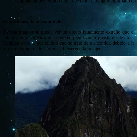
Ampliación del extraño objeto de color naranja fotografiado e
Segundo objeto aeroanómalo
En esta imagen se puede ver un objeto igualmente extraño que el
anterior, muy similar a una nave en pleno vuelo y vista desde atrás.
También cabe la posibilidad que se trate de un cóndor, debido a la
forma del objeto y los colores. Observen la imagen.