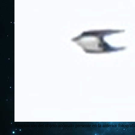
Ampliación del objeto anómalo presente en la anterior fotografí