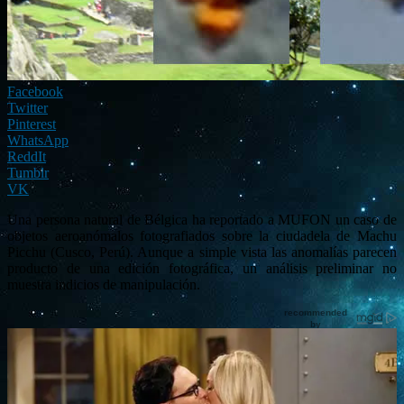
Facebook
Twitter
Pinterest
WhatsApp
ReddIt
Tumblr
VK
Una persona natural de Bélgica ha reportado a MUFON un caso de
objetos aeroanómalos fotografiados sobre la ciudadela de Machu
Picchu (Cusco, Perú). Aunque a simple vista las anomalías parecen
producto de una edición fotográfica, un análisis preliminar no
muestra indicios de manipulación.