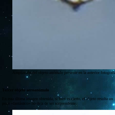
Ampliación del objeto anómalo presente en la anterior fotografí
Tercer objeto aeroanómalo
En esta última imagen obtenida, si bien es cierto, el objeto resulta un
poco «fantástico» no deja de ser sorprendente.