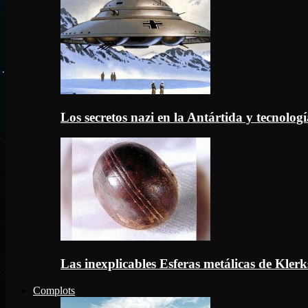
Los secretos nazi en la Antártida y tecnologí
Las inexplicables Esferas metálicas de Kler
Complots