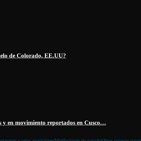
ielo de Colorado, EE.UU?
 y en movimiento reportados en Cusco…
ntasmas y otras apariciones
Mutilaciones de ganado
Otros sucesos para