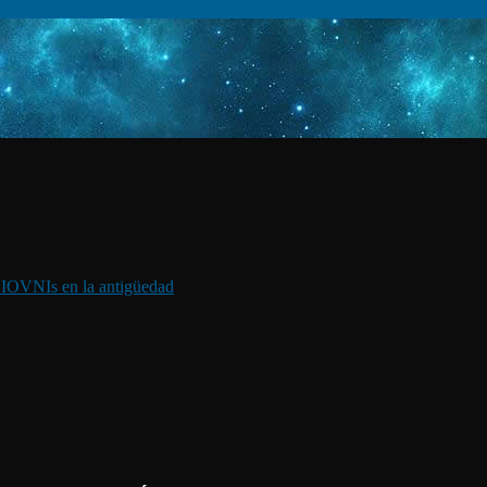
I
OVNIs en la antigüedad