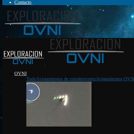
Contacto
Exploración OVNI
OVNI
Todo
Avistamientos de extraterrestres
Avistamientos OVN