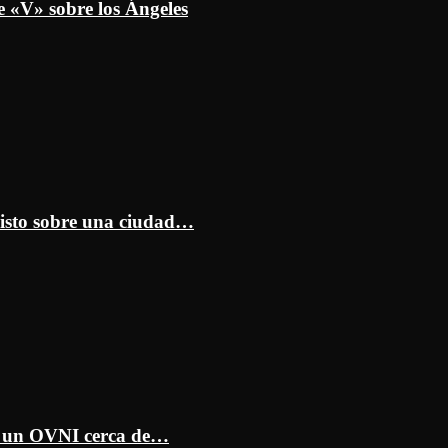
e «V» sobre los Ángeles
isto sobre una ciudad…
ar un OVNI cerca de…