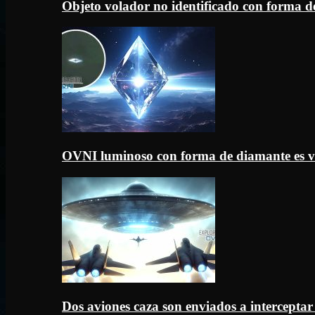
Objeto volador no identificado con forma d
OVNI luminoso con forma de diamante es v
Dos aviones caza son enviados a intercept