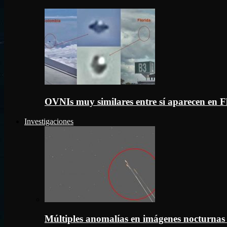
OVNIs muy similares entre sí aparecen en 
Investigaciones
Múltiples anomalías en imágenes nocturnas