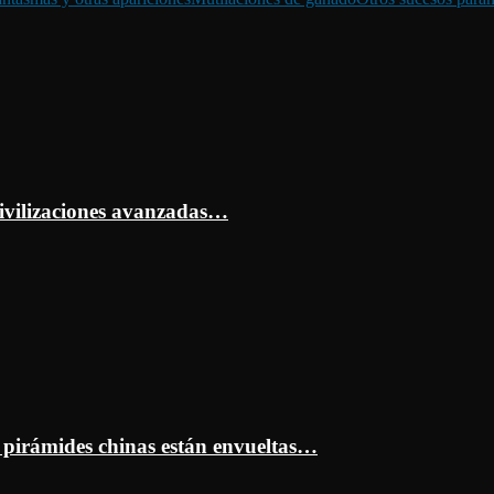
ivilizaciones avanzadas…
s pirámides chinas están envueltas…