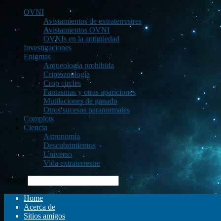
OVNI
Avistamientos de extraterrestres
Avistamientos OVNI
OVNIs en la antigüedad
Investigaciones
Enigmas
Arqueología prohibida
Criptozoología
Crop circles
Fantasmas y otras apariciones
Mutilaciones de ganado
Otros sucesos paranormales
Complots
Ciencia
Astronomía
Descubrimientos
Universo
Vida extraterrestre
Buscar
Home
Acerca de
Sitios amigos