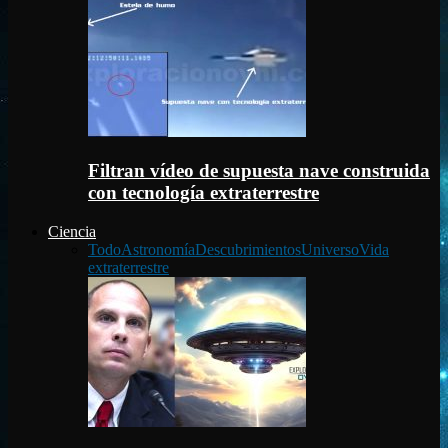
Filtran vídeo de supuesta nave construida
con tecnología extraterrestre
Ciencia
Todo
Astronomía
Descubrimientos
Universo
Vida
extraterrestre