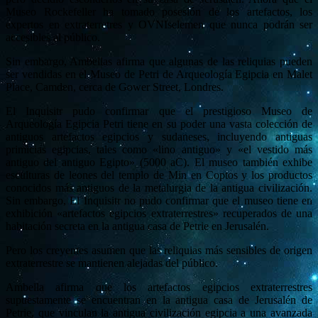
Museo Rockefeller ha tomado posesión de los artefactos, los
expertos en extraterretres y OVNIselemen que nunca podrán ser
accesibles al público.
Sin embargo, Ambellas afirma que algunas de las reliquias pueden
ser vendidas en el Museo de Petri de Arqueología Egipcia en Malet
Place, Camden, cerca de Gower Street, Londres.
El Inquisitr pudo confirmar que el prestigioso Museo de
Arqueología Egipcia Petri tiene en su poder una vasta colección de
antiguos artefactos egipcios y sudaneses, incluyendo antiguas
primicias egipcias, tales como «lino antiguo» y «el vestido más
antiguo del antiguo Egipto» (5000 aC). El museo también exhibe
esculturas de leones del templo de Min en Coptos y los productos
conocidos más antiguos de la metalurgia de la antigua civilización.
Sin embargo, El Inquisitr no pudo confirmar que el museo tiene en
exhibición «artefactos egipcios extraterrestres» recuperados de una
habitación secreta en la antigua casa de Petrie en Jerusalén.
Pero los creyentes asumen que las reliquias más sensibles de origen
extraterrestre se mantienen alejadas del público.
Ambella afirma que los artefactos egipcios extraterrestres
supuestamente se encuentran en la antigua casa de Jerusalén de
Petrie, que vinculan la antigua civilización egipcia a una avanzada