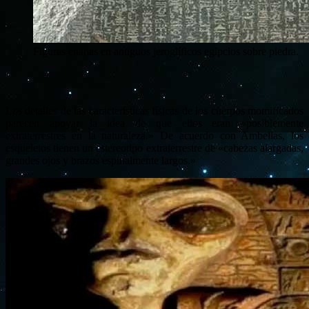
Figuras enanas en antiguos jeroglíficos egipcios sobre piedra.
Los detalles de las características físicas de los cuerpos momificados
parecen apoyar la idea de que ellos eran «posiblemente
extraterrestres en la naturaleza.» De acuerdo con Ambellas, los
esqueletos tienen un estereotipo extraterrestre de «cabezas alargadas,
grandes ojos y brazos espinalmente largos.»