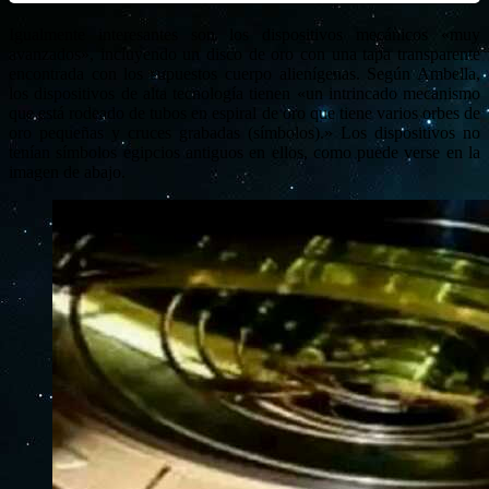
Igualmente interesantes son los dispositivos mecánicos «muy
avanzados», incluyendo un disco de oro con una tapa transparente
encontrada con los supuestos cuerpo alienígenas. Según Ambella,
los dispositivos de alta tecnología tienen «un intrincado mecanismo
que está rodeado de tubos en espiral de oro que tiene varios orbes de
oro pequeñas y cruces grabadas (símbolos).» Los dispositivos no
tenían símbolos egipcios antiguos en ellos, como puede verse en la
imagen de abajo.