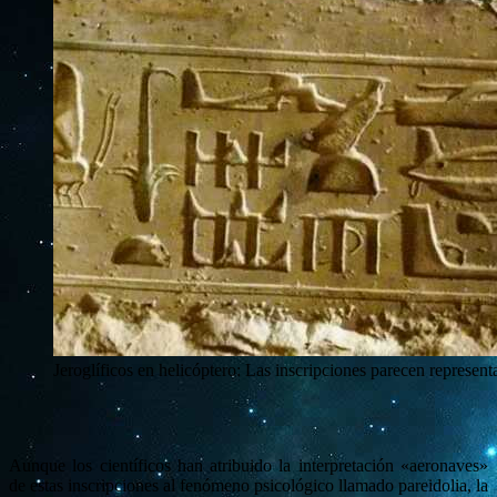
Jeroglíficos en helicóptero: Las inscripciones parecen represen
Aunque los científicos han atribuido la interpretación «aeronaves»
de estas inscripciones al fenómeno psicológico llamado pareidolia, la