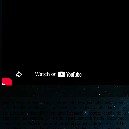
Según Shepard Ambellas, editor en jefe de «alternativa news», sitio
web Intellihub News, los artefactos egipcios alienígenas se
descubrieron escondidos en una habitación secreta detrás de la
estantería del egiptólogo. Petrie aparentemente había encontrado
pruebas de vida extraterrestre en la Tierra antes de morir en 1942,
pero decidió esconderlos en su casa de Jerusalén. Ahora que el