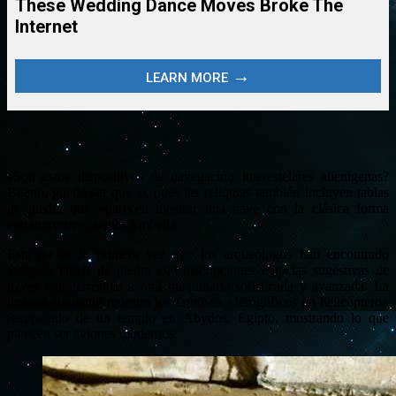
¿Son estos dispositivos de navegación interestelares alienígenas?
Bueno, puede ser que sí, pues las reliquias también incluyen tablas
de piedra que «parecen mostrar una nave con la clásica forma
extraterrestre», según Ambella.
Esta no es la primera vez que los arqueólogos han encontrado
antiguas tablas de piedra con inscripciones egipcias sugestivas de
naves extraterrestres u otra maquinaria sofisticada y avanzada. La
imagen siguiente muestra los famosos «Jeroglíficos en helicóptero»
recuperado de un templo en Abydos, Egipto, mostrando lo que
parecen ser aviones modernos.