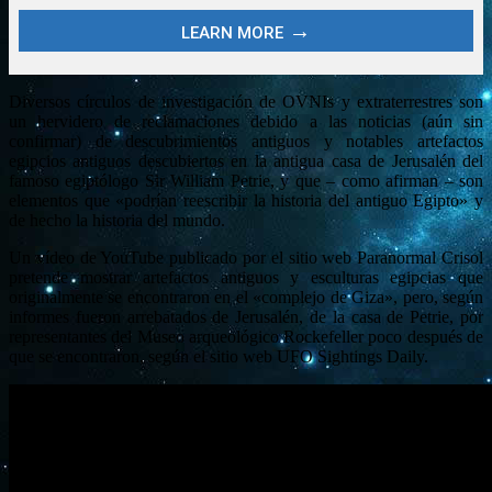
Diversos círculos de investigación de OVNIs y extraterrestres son
un hervidero de reclamaciones debido a las noticias (aún sin
confirmar) de descubrimientos antiguos y notables artefactos
egipcios antiguos descubiertos en la antigua casa de Jerusalén del
famoso egiptólogo Sir William Petrie, y que – como afirman – son
elementos que «podrían reescribir la historia del antiguo Egipto» y
de hecho la historia del mundo.
Un vídeo de YouTube publicado por el sitio web Paranormal Crisol
pretende mostrar artefactos antiguos y esculturas egipcias que
originalmente se encontraron en el «complejo de Giza», pero, según
informes fueron arrebatados de Jerusalén, de la casa de Petrie, por
representantes del Museo arqueológico Rockefeller poco después de
que se encontraron, según el sitio web UFO Sightings Daily.