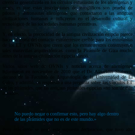
creencia generalizada en los círculos entusiastas de los alienígenas y
ovnis, es que estas inscripciones de jeroglíficos son prueba de
pilotos y astronautas alienígenas que contactaron a las antiguas
civilizaciones humanas e influyeron en el desarrollo cultural y
tecnológico de las sociedades humanas primitivas.
Y, en efecto, la precocidad de la antigua civilización egipcia parece
hacer la teoría del contacto extraterrestre creíble para los entusiastas
de los ET y OVNIs que creen que los extraterrestres construyeron
tales maravillas arquitectónicas, como la Pirámide de Giza mucho
antes de la antigua civilización egipcia surgió.
Varios sitios web de OVNIs y noticias acerca de alienígenas
informaron en noviembre de 2010 que el Dr. Alaaeldin Shaheen,
decano de la Facultad de Arqueología de la Universidad de El
Cairo, y admitió, en respuesta a una pregunta sobre los vínculos ET
de las pirámides, que las antiguas pirámides egipcias «no son de este
mundo».
No puedo negar o confirmar esto, pero hay algo dentro
de las pirámides que no es de este mundo.»
Pero más tarde se negó esta supuesta declaracion, que tuvo alta
circulación.