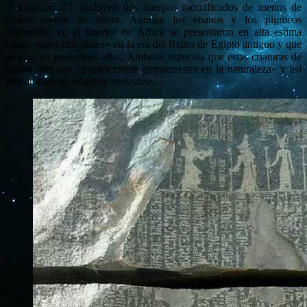
civilización ET, incluyen dos cuerpos momificados de menos de
cuatro metros de altura. Aunque los enanos y los pigmeos
capturados en el interior de África se presentaron en alta estima
como «seres celestiales» en la era del Reino de Egipto antiguo y que
servían en posiciones altas, Ambella especula que estas criaturas de
cuatro pies son «posiblemente extraterrestre en la naturaleza» y así
literalmente de orígenes «celestes».