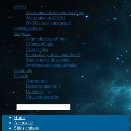
OVNI
Avistamientos de extraterrestres
Avistamientos OVNI
OVNIs en la antigüedad
Investigaciones
Enigmas
Arqueología prohibida
Criptozoología
Crop circles
Fantasmas y otras apariciones
Mutilaciones de ganado
Otros sucesos paranormales
Complots
Ciencia
Astronomía
Descubrimientos
Universo
Vida extraterrestre
Buscar
Home
Acerca de
Sitios amigos