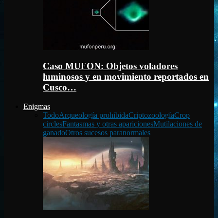
Caso MUFON: Objetos voladores
luminosos y en movimiento reportados en
Cusco…
Enigmas
Todo
Arqueología prohibida
Criptozoología
Crop
circles
Fantasmas y otras apariciones
Mutilaciones de
ganado
Otros sucesos paranormales