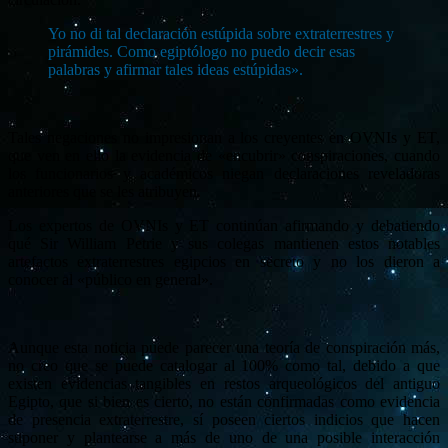
Yo no di tal declaración estúpida sobre extraterrestres y
pirámides. Como egiptólogo no puedo decir esas
palabras y afirmar tales ideas estúpidas».
Tales negaciones no impresionan a los creyentes en OVNIs y ET,
que ven en ello la evidencia de «encubrir» conspiraciones, cuando
los funcionarios y académicos niegan declaraciones reveladoras
anteriores que se les atribuyen.
Los expertos de OVNIs y ET continúan afirmando y debatiendo
qué Sir William Petrie y sus colegas mantienen estos notables
artefactos extraterrestres egipcios en secreto y no los dieron a
conocer al «público en general».
Aunque esta noticia puede parecer una teoría de conspiración más,
no creo que se puede catalogar al 100% como tal, debido a que
existen evidencias tangibles en restos arqueológicos del antiguo
Egipto, que si bien es cierto, no están confirmadas como evidencia
de presencia extraterrestre, sí poseen ciertos indicios que hacen
suponer y plantearse a más de uno de una posible interacción