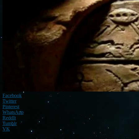
Facebook
Twitter
Pinterest
WhatsApp
ReddIt
Tumblr
VK