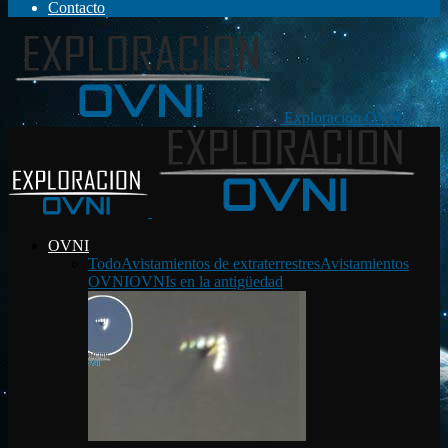
Contacto
Exploración OVNI
OVNI
Todo
Avistamientos de extraterrestres
Avistamientos
OVNI
OVNIs en la antigüedad