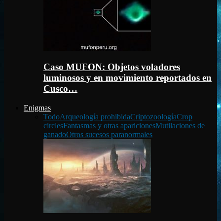
Caso MUFON: Objetos voladores
luminosos y en movimiento reportados en
Cusco…
Enigmas
Todo
Arqueología prohibida
Criptozoología
Crop
circles
Fantasmas y otras apariciones
Mutilaciones de
ganado
Otros sucesos paranormales