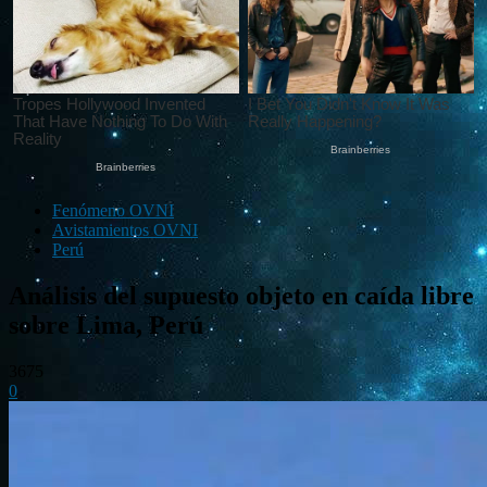
Fenómeno OVNI
Avistamientos OVNI
Perú
Análisis del supuesto objeto en caída libre
sobre Lima, Perú
3675
0