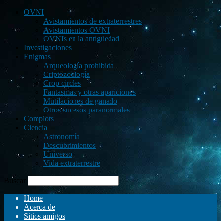
OVNI
Avistamientos de extraterrestres
Avistamientos OVNI
OVNIs en la antigüedad
Investigaciones
Enigmas
Arqueología prohibida
Criptozoología
Crop circles
Fantasmas y otras apariciones
Mutilaciones de ganado
Otros sucesos paranormales
Complots
Ciencia
Astronomía
Descubrimientos
Universo
Vida extraterrestre
Buscar
Home
Acerca de
Sitios amigos