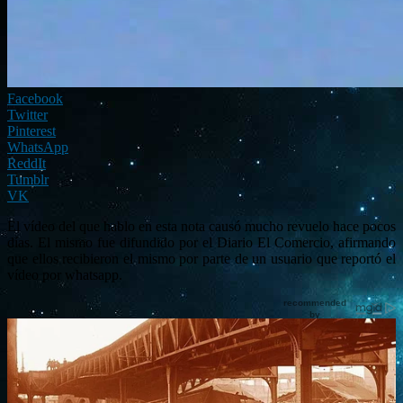
Facebook
Twitter
Pinterest
WhatsApp
ReddIt
Tumblr
VK
El vídeo del que hablo en esta nota causó mucho revuelo hace pocos
días. El mismo fue difundido por el Diario El Comercio, afirmando
que ellos recibieron el mismo por parte de un usuario que reportó el
vídeo por whatsapp.