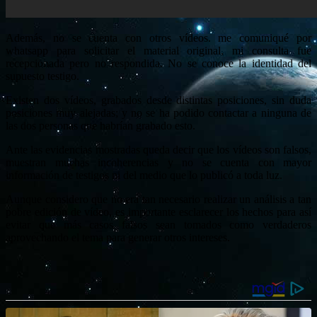
Además, no se cuenta con otros vídeos. me comuniqué por
whatsapp para solicitar el material original, mi consulta fue
recepcionada pero no respondida. No se conoce la identidad del
supuesto testigo.
Existen dos vídeos, grabados desde distintas posiciones, sin duda
posiciones muy alejadas; y no se ha podido contactar a ninguna de
las dos personas que habrían grabado esto.
Ante las evidencias mostradas queda decir que los vídeos son falsos,
muestran muchas incoherencias y no se cuenta con mayor
información de testigos ni del medio que lo publicó a toda luz.
Aunque considero que no era tan necesario realizar un análisis a tan
pobre edición de vídeo, es importante esclarecer los hechos para así
evitar que más casos falsos sean tomados como verdaderos
aprovechando el tema para generar otros intereses.