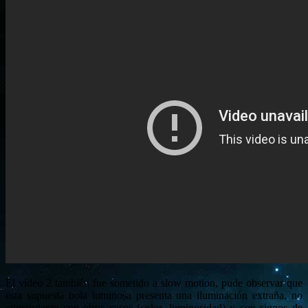
El vídeo 2 también fue sometido a slow motion, pude observar que
esta supuesta bola luminosa presenta una iluminación extraña, no
concordante con otros casos (color, luminosidad) y con signos de