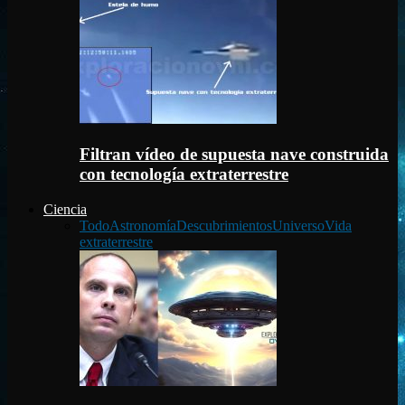
Filtran vídeo de supuesta nave construida
con tecnología extraterrestre
Ciencia
Todo
Astronomía
Descubrimientos
Universo
Vida
extraterrestre