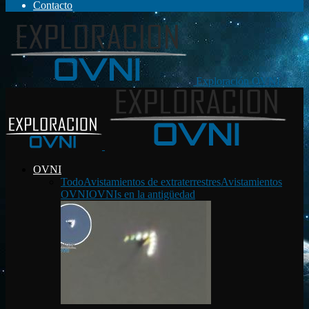
Contacto
Exploración OVNI
OVNI
Todo
Avistamientos de extraterrestres
Avistamientos
OVNI
OVNIs en la antigüedad