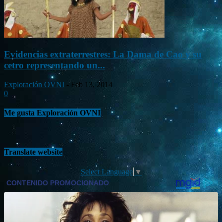
Evidencias extraterrestres: La Dama de Cao y su
cetro representando un...
Exploración OVNI
-
Feb 13, 2014
0
Me gusta Exploración OVNI
Translate website
Select Language
▼