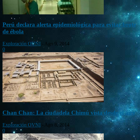
Perú declara alerta epidemiológica para evitar brote
de ébola
Exploración OVNI
-
Ago 9, 2014
0
Chan Chan: La ciudadela Chimú vista desde el aire
Exploración OVNI
-
Ago 8, 2014
0