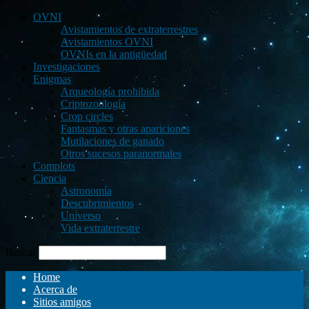
OVNI
Avistamientos de extraterrestres
Avistamientos OVNI
OVNIs en la antigüedad
Investigaciones
Enigmas
Arqueología prohibida
Criptozoología
Crop circles
Fantasmas y otras apariciones
Mutilaciones de ganado
Otros sucesos paranormales
Complots
Ciencia
Astronomía
Descubrimientos
Universo
Vida extraterrestre
Buscar
Home
Acerca de
Sitios amigos