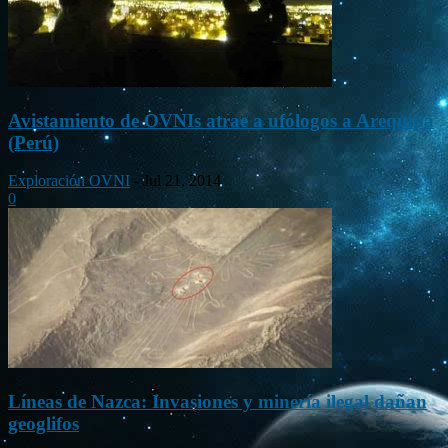
Avistamiento de OVNIs atrae a ufólogos a Arequipa
(Perú)
Exploración OVNI
-
Jul 21, 2014
0
Líneas de Nazca: Invasiones y minería ilegal dañan
geoglifos