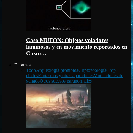
Caso MUFON: Objetos voladores
luminosos y en movimiento reportados en
Cusco…
Enigmas
Todo
Arqueología prohibida
Criptozoología
Crop
circles
Fantasmas y otras apariciones
Mutilaciones de
ganado
Otros sucesos paranormales