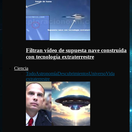
Filtran vídeo de supuesta nave construida
con tecnología extraterrestre
Ciencia
Todo
Astronomía
Descubrimientos
Universo
Vida
extraterrestre