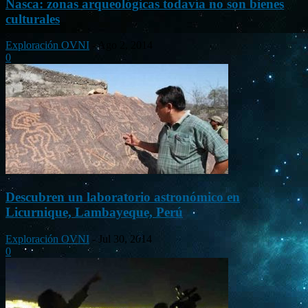
Nasca: zonas arqueológicas todavía no son bienes
culturales
Exploración OVNI
-
Ago 2, 2014
0
Descubren un laboratorio astronómico en
Licurnique, Lambayeque, Perú
Exploración OVNI
-
Jul 30, 2014
0