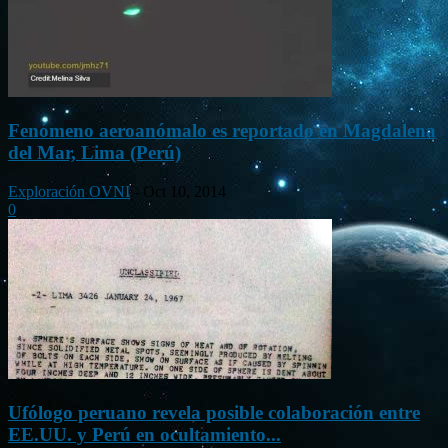
Fenómeno aeroanómalo es reportado en Magdalena
del Mar, Lima (Perú)
Exploración OVNI
-
Oct 10, 2014
0
Ufólogo peruano revela posible colaboración entre
EE.UU. y Perú en ocultamiento...