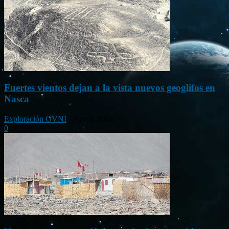
Fuertes vientos dejan a la vista nuevos geoglifos en
Nasca
Exploración OVNI
-
Ago 3, 2014
0