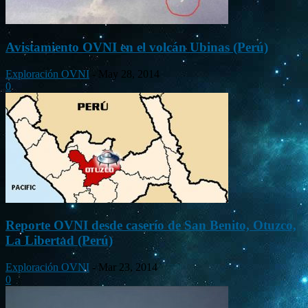
Avistamiento OVNI en el volcán Ubinas (Perú)
Exploración OVNI
-
May 28, 2014
0
Reporte OVNI desde caserío de San Benito, Otuzco,
La Libertad (Perú)
Exploración OVNI
-
Mar 23, 2014
0