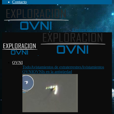
Contacto
Exploración OVNI
OVNI
Todo
Avistamientos de extraterrestres
Avistamientos
OVNI
OVNIs en la antigüedad