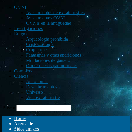
OVNI
Avistamientos de extraterrestres
Avistamientos OVNI
OVNIs en la antigüedad
Investigaciones
Enigmas
Arqueología prohibida
Criptozoología
Crop circles
Fantasmas y otras apariciones
Mutilaciones de ganado
Otros sucesos paranormales
Complots
Ciencia
Astronomía
Descubrimientos
Universo
Vida extraterrestre
Buscar
Home
Acerca de
Sitios amigos