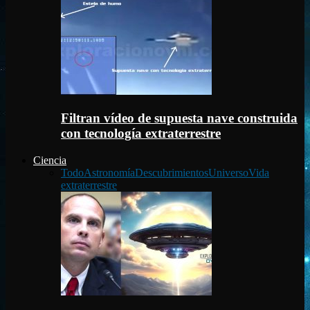
Filtran vídeo de supuesta nave construida
con tecnología extraterrestre
Ciencia
Todo
Astronomía
Descubrimientos
Universo
Vida
extraterrestre