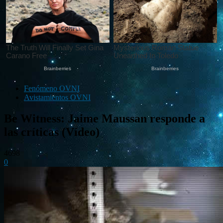
Fenómeno OVNI
Avistamientos OVNI
Be Witness: Jaime Maussan responde a
las críticas (Vídeo)
4698
0