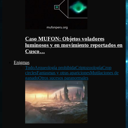
Caso MUFON: Objetos voladores
luminosos y en movimiento reportados en
Cusco…
Enigmas
Todo
Arqueología prohibida
Criptozoología
Crop
circles
Fantasmas y otras apariciones
Mutilaciones de
ganado
Otros sucesos paranormales