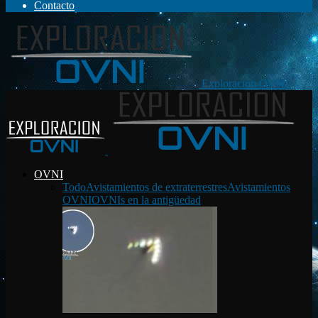
Contacto
Exploración OVNI
OVNI
Todo
Avistamientos de extraterrestres
Avistamientos
OVNI
OVNIs en la antigüedad