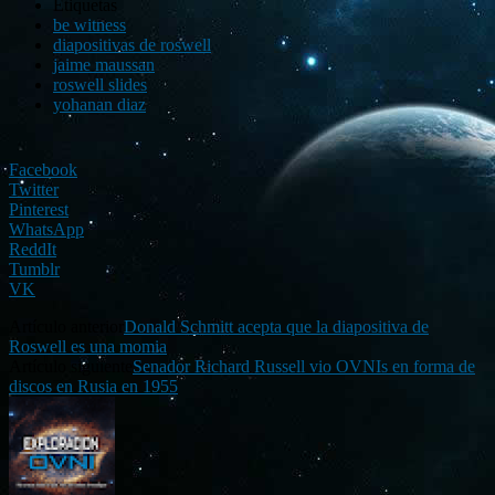
Etiquetas
be witness
diapositivas de roswell
jaime maussan
roswell slides
yohanan diaz
Facebook
Twitter
Pinterest
WhatsApp
ReddIt
Tumblr
VK
Artículo anterior
Donald Schmitt acepta que la diapositiva de
Roswell es una momia
Artículo siguiente
Senador Richard Russell vio OVNIs en forma de
discos en Rusia en 1955