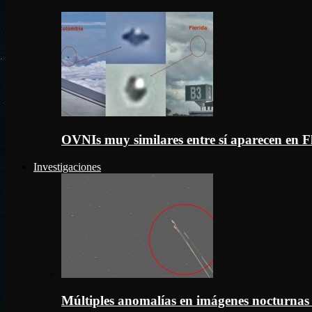
OVNIs muy similares entre sí aparecen en 
Investigaciones
Múltiples anomalías en imágenes nocturnas