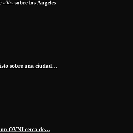
e «V» sobre los Ángeles
isto sobre una ciudad…
ar un OVNI cerca de…