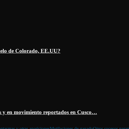
ielo de Colorado, EE.UU?
 y en movimiento reportados en Cusco…
ntasmas y otras apariciones
Mutilaciones de ganado
Otros sucesos para