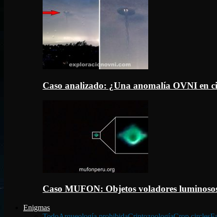
Caso analizado: ¿Una anomalía OVNI en c
Caso MUFON: Objetos voladores luminosos
Enigmas
Todo
Arqueología prohibida
Criptozoología
Crop circles
Fa