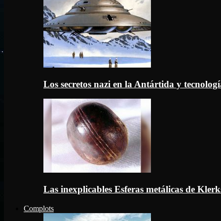
Los secretos nazi en la Antártida y tecnologí
Las inexplicables Esferas metálicas de Kler
Complots