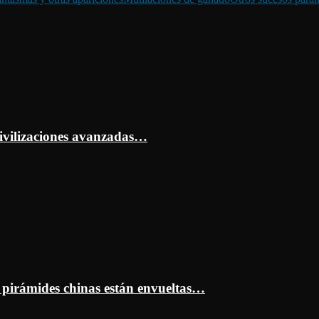
ivilizaciones avanzadas…
s pirámides chinas están envueltas…