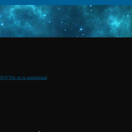
I
OVNIs en la antigüedad