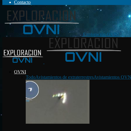
Contacto
Exploración OVNI
OVNI
Todo
Avistamientos de extraterrestres
Avistamientos OVN