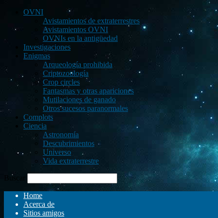
OVNI
Avistamientos de extraterrestres
Avistamientos OVNI
OVNIs en la antigüedad
Investigaciones
Enigmas
Arqueología prohibida
Criptozoología
Crop circles
Fantasmas y otras apariciones
Mutilaciones de ganado
Otros sucesos paranormales
Complots
Ciencia
Astronomía
Descubrimientos
Universo
Vida extraterrestre
Buscar
Home
Acerca de
Sitios amigos