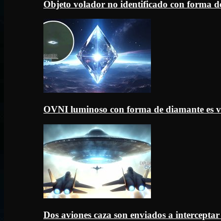
Objeto volador no identificado con forma d
OVNI luminoso con forma de diamante es v
Dos aviones caza son enviados a intercept