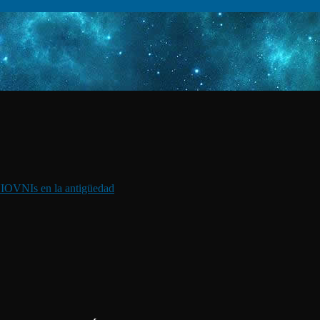
I
OVNIs en la antigüedad