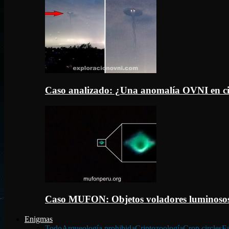
Caso analizado: ¿Una anomalía OVNI en c
Caso MUFON: Objetos voladores luminosos
Enigmas
Todo
Arqueología prohibida
Criptozoología
Crop circles
Fa