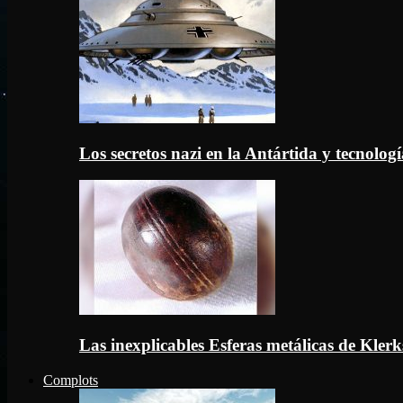
Los secretos nazi en la Antártida y tecnologí
Las inexplicables Esferas metálicas de Kler
Complots