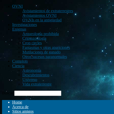
OVNI
Avistamientos de extraterrestres
Avistamientos OVNI
OVNIs en la antigüedad
Investigaciones
Enigmas
Arqueología prohibida
Criptozoología
Crop circles
Fantasmas y otras apariciones
Mutilaciones de ganado
Otros sucesos paranormales
Complots
Ciencia
Astronomía
Descubrimientos
Universo
Vida extraterrestre
Buscar
Home
Acerca de
Sitios amigos