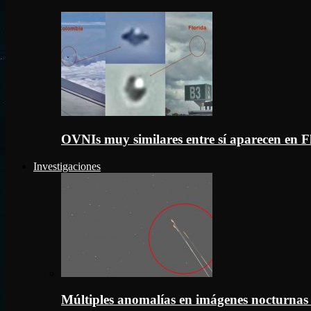
OVNIs muy similares entre sí aparecen en 
Investigaciones
Múltiples anomalías en imágenes nocturnas