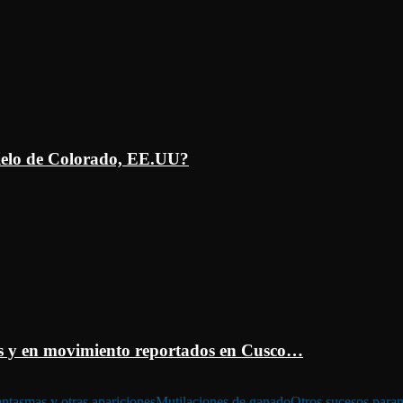
ielo de Colorado, EE.UU?
 y en movimiento reportados en Cusco…
ntasmas y otras apariciones
Mutilaciones de ganado
Otros sucesos para