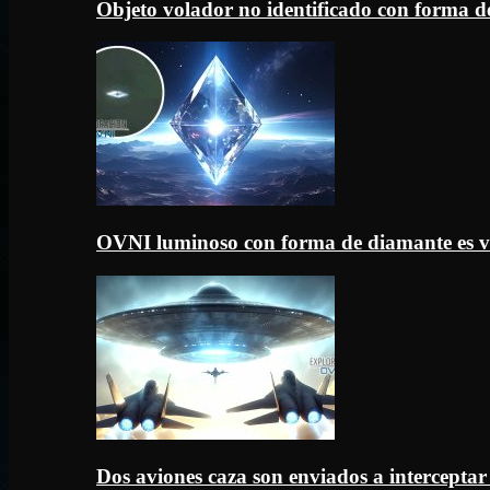
Objeto volador no identificado con forma d
OVNI luminoso con forma de diamante es v
Dos aviones caza son enviados a intercept