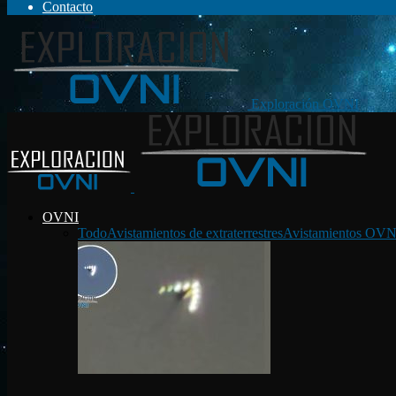
Contacto
Exploración OVNI
OVNI
Todo
Avistamientos de extraterrestres
Avistamientos OVN