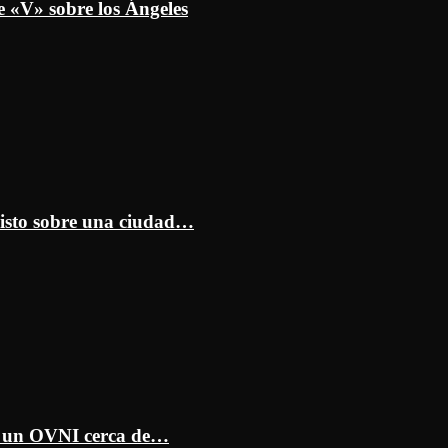
e «V» sobre los Ángeles
isto sobre una ciudad…
ar un OVNI cerca de…