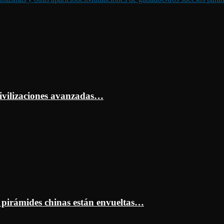
ivilizaciones avanzadas…
s pirámides chinas están envueltas…