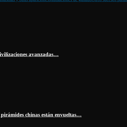
ivilizaciones avanzadas…
s pirámides chinas están envueltas…