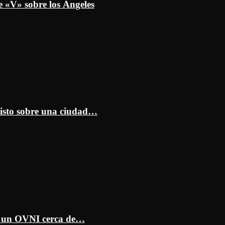
e «V» sobre los Ángeles
isto sobre una ciudad…
ar un OVNI cerca de…