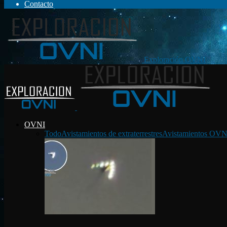
Contacto
Exploración OVNI
OVNI
Todo
Avistamientos de extraterrestres
Avistamientos OVN