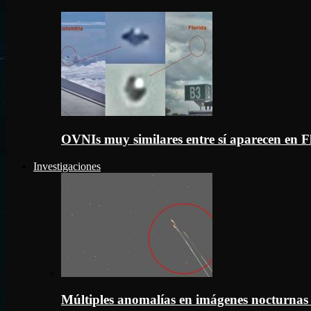
OVNIs muy similares entre sí aparecen en 
Investigaciones
Múltiples anomalías en imágenes nocturnas