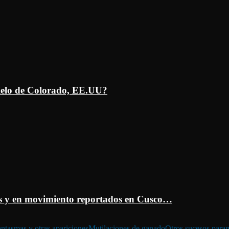
ielo de Colorado, EE.UU?
 y en movimiento reportados en Cusco…
ntasmas y otras apariciones
Mutilaciones de ganado
Otros sucesos para