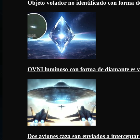
Objeto volador no identificado con forma d
OVNI luminoso con forma de diamante es v
Dos aviones caza son enviados a intercept