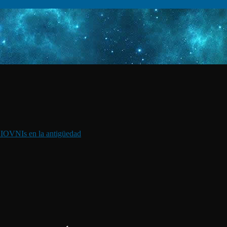
I
OVNIs en la antigüedad