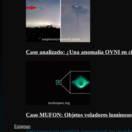
Caso analizado: ¿Una anomalía OVNI en c
Caso MUFON: Objetos voladores luminosos
Enigmas
Todo
Arqueología prohibida
Criptozoología
Crop circles
Fa