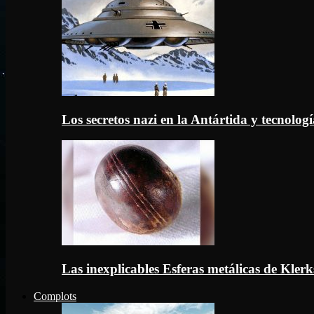
Los secretos nazi en la Antártida y tecnologí
Las inexplicables Esferas metálicas de Kler
Complots