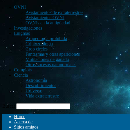
OVNI
Avistamientos de extraterrestres
Avistamientos OVNI
OVNIs en la antigüedad
Investigaciones
Enigmas
Arqueología prohibida
Criptozoología
Crop circles
Fantasmas y otras apariciones
Mutilaciones de ganado
Otros sucesos paranormales
Complots
Ciencia
Astronomía
Descubrimientos
Universo
Vida extraterrestre
Buscar
Home
Acerca de
Sitios amigos