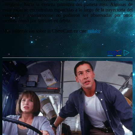
«ventana» hacia la corteza primitiva del planeta rojo. Algunas de
estas rocas se encontraban esparcidas a lo largo de la trayectoria del
vehículo, y anteriormente no pudieron ser observadas por otros
medios, como por satélites en órbita.
Más información sobre la ChemCam en este
enlace
.