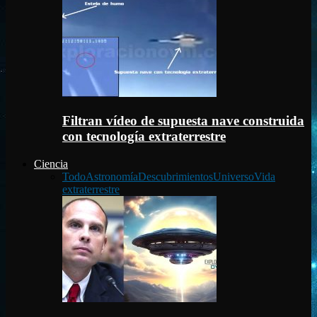
Filtran vídeo de supuesta nave construida
con tecnología extraterrestre
Ciencia
Todo
Astronomía
Descubrimientos
Universo
Vida
extraterrestre