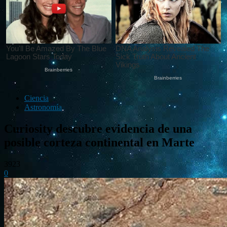
Ciencia
Astronomía
Curiosity descubre evidencia de una
posible corteza continental en Marte
3923
0