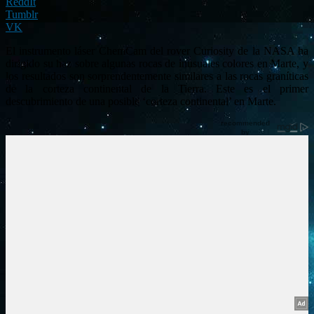
ReddIt
Tumblr
VK
El instrumento láser ChemCam del rover Curiosity de la NASA ha
dirigido su haz sobre algunas rocas de inusuales colores en Marte, y
los resultados son sorprendentemente similares a las rocas graníticas
de la corteza continental de la Tierra. Este es el primer
descubrimiento de una posible ‘corteza continental’ en Marte.