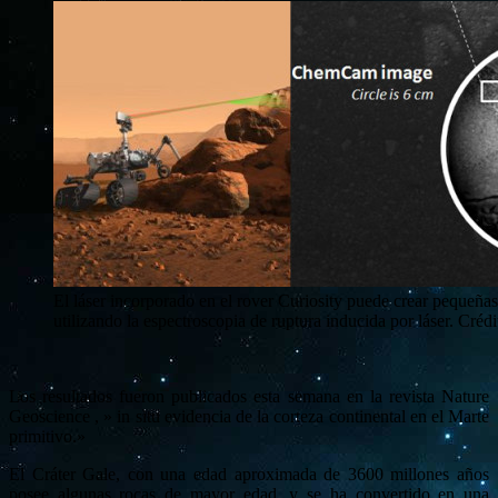
El láser incorporado en el rover Curiosity puede crear pequeña
utilizando la espectroscopia de ruptura inducida por láser. Cr
Los resultados fueron publicados esta semana en la revista Nature
Geoscience , » in situ evidencia de la corteza continental en el Marte
primitivo.»
El Cráter Gale, con una edad aproximada de 3600 millones años
posee algunas rocas de mayor edad, y se ha convertido en una