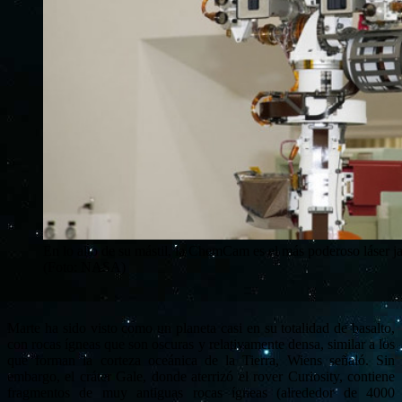
En lo alto de su mástil, la ChemCam es el más poderoso láser ja
(Foto: NASA)
Marte ha sido visto como un planeta casi en su totalidad de basalto,
con rocas ígneas que son oscuras y relativamente densa, similar a los
que forman la corteza oceánica de la Tierra, Wiens señaló. Sin
embargo, el cráter Gale, donde aterrizó el rover Curiosity, contiene
fragmentos de muy antiguas rocas ígneas (alrededor de 4000