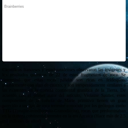
Científicos franceses y estadounidenses observaron las imágenes y
los resultados químicos de 22 de estos fragmentos de roca. Se
determinó que estas rocas pálidas son ricas en feldespato,
posiblemente con algo de cuarzo, y son inesperadamente similares a
las existentes en la corteza continental granítica de la Tierra. De
acuerdo con el primer autor del artículo, Violaine Sautter, estos
componentes de la corteza de Marte primitivo tienen un gran
parecido a un tipo de roca terrestre conocido por los geólogos como
TTG (Tonalite-trondhjemita-Granodiorita), rocas que predominaban
en la corteza continental terrestre en la era Arcaica (Hace más de 2.5
mil millones de años).