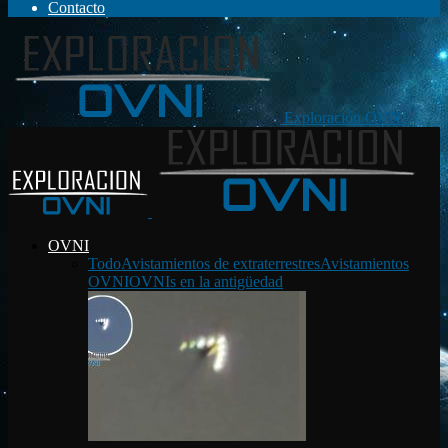
Contacto
Exploración OVNI
OVNI
Todo
Avistamientos de extraterrestres
Avistamientos
OVNI
OVNIs en la antigüedad