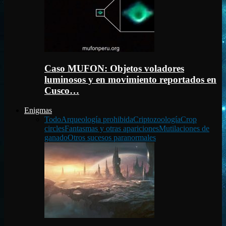
Caso MUFON: Objetos voladores
luminosos y en movimiento reportados en
Cusco…
Enigmas
Todo
Arqueología prohibida
Criptozoología
Crop
circles
Fantasmas y otras apariciones
Mutilaciones de
ganado
Otros sucesos paranormales