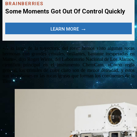
«A lo largo de la trayectoria del rover hemos visto algunas rocas
hermosas con grandes cristales, brillantes, bastante inesperadas en
Marte», dijo Roger Wiens, del Laboratorio Nacional de Los Alamos,
científico principal en el instrumento ChemCam. «Como regla
general, los cristales de color claro son de menor densidad, y estos
son abundantes en las rocas ígneas que forman los continentes de la
Tierra.»