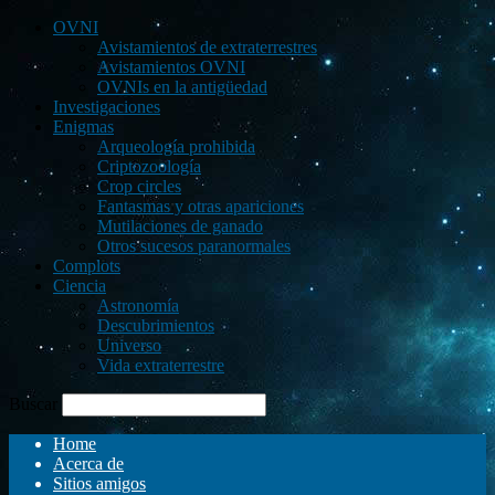
OVNI
Avistamientos de extraterrestres
Avistamientos OVNI
OVNIs en la antigüedad
Investigaciones
Enigmas
Arqueología prohibida
Criptozoología
Crop circles
Fantasmas y otras apariciones
Mutilaciones de ganado
Otros sucesos paranormales
Complots
Ciencia
Astronomía
Descubrimientos
Universo
Vida extraterrestre
Buscar
Home
Acerca de
Sitios amigos