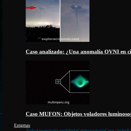
Caso analizado: ¿Una anomalía OVNI en c
Caso MUFON: Objetos voladores luminosos
Enigmas
Todo
Arqueología prohibida
Criptozoología
Crop circles
Fa