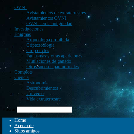
OVNI
Avistamientos de extraterrestres
Avistamientos OVNI
OVNIs en la antigüedad
Investigaciones
Enigmas
Arqueología prohibida
Criptozoología
Crop circles
Fantasmas y otras apariciones
Mutilaciones de ganado
Otros sucesos paranormales
Complots
Ciencia
Astronomía
Descubrimientos
Universo
Vida extraterrestre
Buscar
Home
Acerca de
Sitios amigos