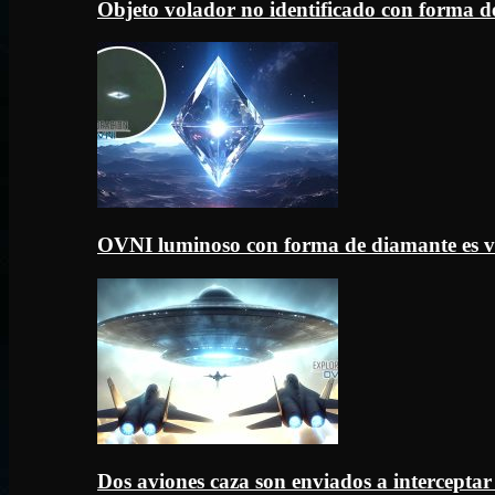
Objeto volador no identificado con forma d
OVNI luminoso con forma de diamante es v
Dos aviones caza son enviados a intercept