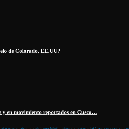
ielo de Colorado, EE.UU?
 y en movimiento reportados en Cusco…
ntasmas y otras apariciones
Mutilaciones de ganado
Otros sucesos para