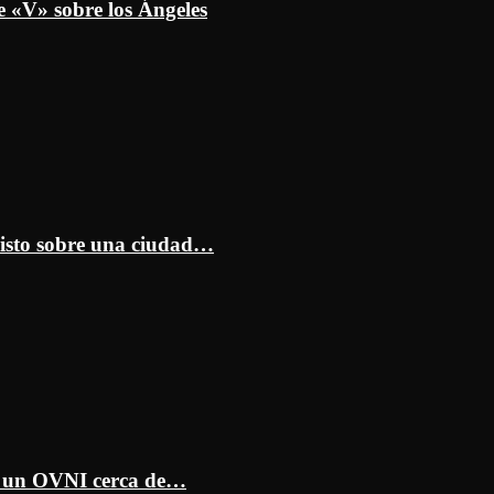
e «V» sobre los Ángeles
isto sobre una ciudad…
ar un OVNI cerca de…