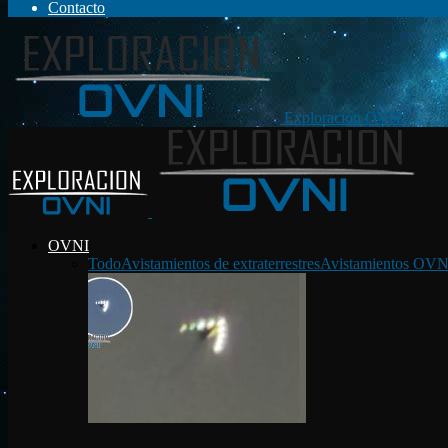
Contacto
Exploración OVNI
OVNI
Todo
Avistamientos de extraterrestres
Avistamientos OVN