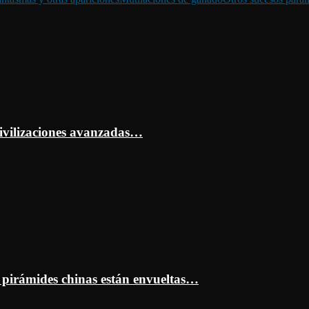
ivilizaciones avanzadas…
s pirámides chinas están envueltas…