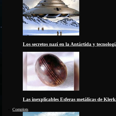
Los secretos nazi en la Antártida y tecnologí
Las inexplicables Esferas metálicas de Kler
Complots