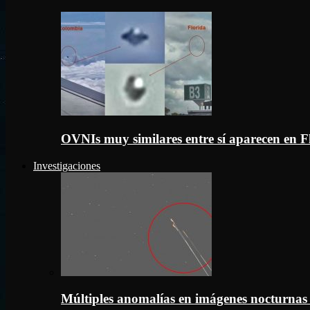
OVNIs muy similares entre sí aparecen en 
Investigaciones
Múltiples anomalías en imágenes nocturnas