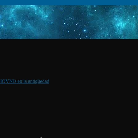
I
OVNIs en la antigüedad