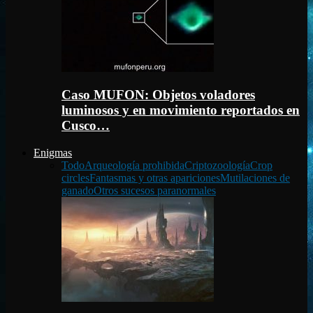
Caso MUFON: Objetos voladores
luminosos y en movimiento reportados en
Cusco…
Enigmas
Todo
Arqueología prohibida
Criptozoología
Crop
circles
Fantasmas y otras apariciones
Mutilaciones de
ganado
Otros sucesos paranormales