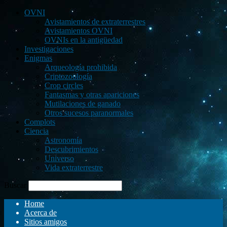
OVNI
Avistamientos de extraterrestres
Avistamientos OVNI
OVNIs en la antigüedad
Investigaciones
Enigmas
Arqueología prohibida
Criptozoología
Crop circles
Fantasmas y otras apariciones
Mutilaciones de ganado
Otros sucesos paranormales
Complots
Ciencia
Astronomía
Descubrimientos
Universo
Vida extraterrestre
Buscar
Home
Acerca de
Sitios amigos