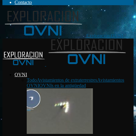
Contacto
Exploración OVNI
OVNI
Todo
Avistamientos de extraterrestres
Avistamientos
OVNI
OVNIs en la antigüedad