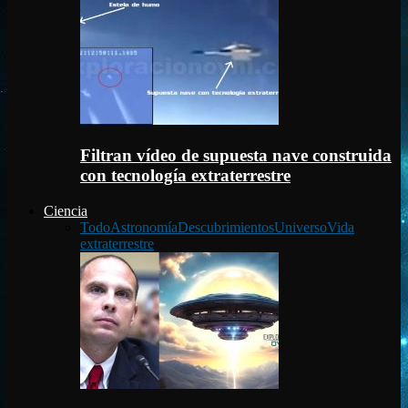
Filtran vídeo de supuesta nave construida
con tecnología extraterrestre
Ciencia
Todo
Astronomía
Descubrimientos
Universo
Vida
extraterrestre