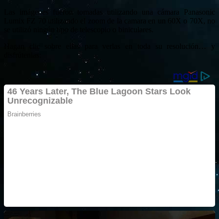
Las imágenes fueron tomadas utilizando una cámara Panasonic
Lumix FZ 70 utilizando el zoom de la camara en un 60X o 70X, no
se utilizó ningún tipo de telescopio o biniculares.
Hagan clic sobre ellas para verlas en toda su resolución… y
disfrútenlas: