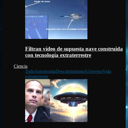
Filtran vídeo de supuesta nave construida
con tecnología extraterrestre
Ciencia
Todo
Astronomía
Descubrimientos
Universo
Vida
extraterrestre