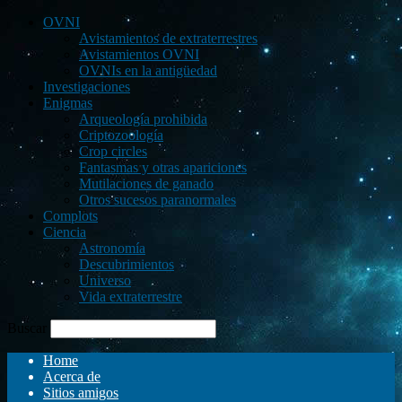
OVNI
Avistamientos de extraterrestres
Avistamientos OVNI
OVNIs en la antigüedad
Investigaciones
Enigmas
Arqueología prohibida
Criptozoología
Crop circles
Fantasmas y otras apariciones
Mutilaciones de ganado
Otros sucesos paranormales
Complots
Ciencia
Astronomía
Descubrimientos
Universo
Vida extraterrestre
Buscar
Home
Acerca de
Sitios amigos