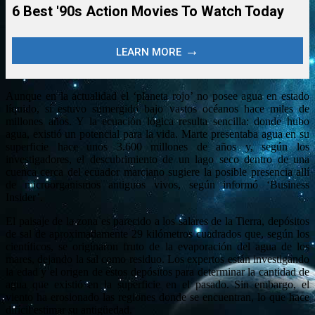
Aunque en la actualidad el ‘planeta rojo’ no posee agua en estado
líquido, sí estuvo sumergido bajo vastos océanos hace miles de
millones años. Y la ecuación lógica resulta sencilla: donde hubo
agua, existió un potencial para la vida. Marte presentaba agua en su
superficie hace unos 3.600 millones de años y, según los
investigadores, el descubrimiento de un lago seco dentro de una
cuenca cerca del ecuador marciano sugiere la posible presencia allí
de microorganismos antiguos vivos, según informó ‘Business
Insider’.
El paisaje de la zona es parecido a los salares de la Tierra, depósitos
de sal de aproximadamente 29 kilómetros cuadrados que, según los
científicos, se originaron fruto de la evaporación del agua de los
mares, dejando la sal como residuo. Los expertos están investigando
la edad y el origen de estos depósitos para determinar la cantidad de
agua que existió en la superficie en el pasado. Sin embargo, el
viento ha erosionado las regiones donde se encuentran, lo que hace
difícil estimar su antigüedad.