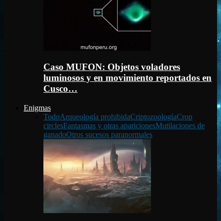
Caso MUFON: Objetos voladores
luminosos y en movimiento reportados en
Cusco…
Enigmas
Todo
Arqueología prohibida
Criptozoología
Crop
circles
Fantasmas y otras apariciones
Mutilaciones de
ganado
Otros sucesos paranormales