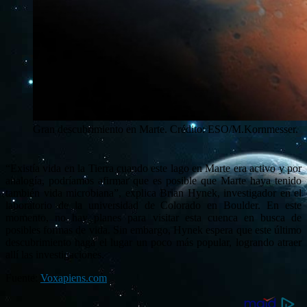
Gran descubrimiento en Marte. Crédito: ESO/M.Kornmesser.
“Existía vida en la Tierra cuando este lago en Marte era activo y por
analogía, podríamos afirmar que es posible que Marte haya tenido
también vida microbiana”, explica Brian Hynek, investigador en el
laboratorio de la universidad de Colorado en Boulder. En este
momento, no hay planes para visitar esta cuenca en busca de
posibles formas de vida. Sin embargo, Hynek espera que este último
descubrimiento haga el lugar un poco más popular, logrando atraer
allí las investigaciones.
Fuente:
Voxapiens.com