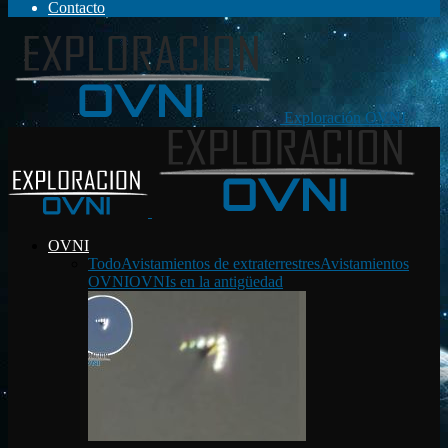
Contacto
Exploración OVNI
OVNI
Todo
Avistamientos de extraterrestres
Avistamientos
OVNI
OVNIs en la antigüedad