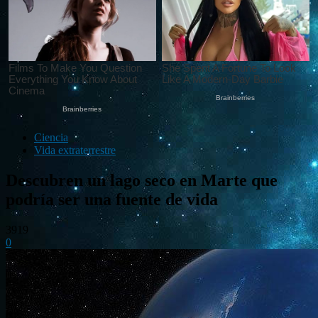
Ciencia
Vida extraterrestre
Descubren un lago seco en Marte que
podría ser una fuente de vida
3919
0