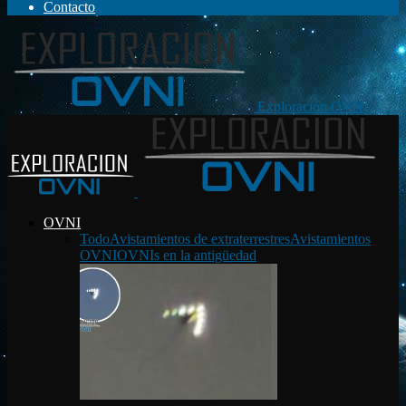
Contacto
Exploración OVNI
OVNI
Todo
Avistamientos de extraterrestres
Avistamientos
OVNI
OVNIs en la antigüedad