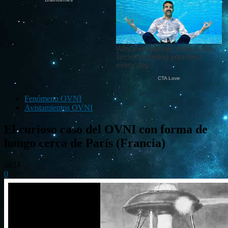
Fenómeno OVNI
Avistamientos OVNI
El curioso caso del OVNI con forma de
hongo cerca de París (Francia)
5024
0