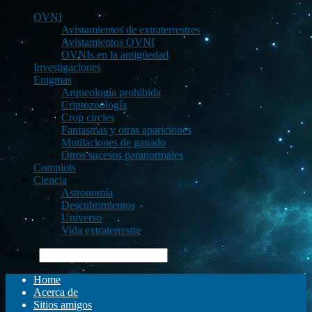
OVNI
Avistamientos de extraterrestres
Avistamientos OVNI
OVNIs en la antigüedad
Investigaciones
Enigmas
Arqueología prohibida
Criptozoología
Crop circles
Fantasmas y otras apariciones
Mutilaciones de ganado
Otros sucesos paranormales
Complots
Ciencia
Astronomía
Descubrimientos
Universo
Vida extraterrestre
Buscar
Home
Acerca de
Sitios amigos