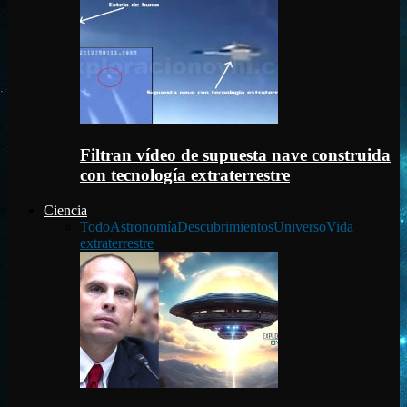
Filtran vídeo de supuesta nave construida
con tecnología extraterrestre
Ciencia
Todo
Astronomía
Descubrimientos
Universo
Vida
extraterrestre