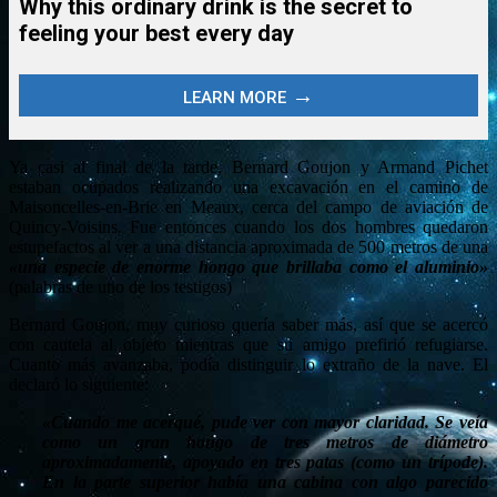
Ya casi al final de la tarde, Bernard Goujon y Armand Pichet
estaban ocupados realizando una excavación en el camino de
Maisoncelles-en-Brie en Meaux, cerca del campo de aviación de
Quincy-Voisins. Fue entonces cuando los dos hombres quedaron
estupefactos al ver a una distancia aproximada de 500 metros de una
«una especie de enorme hongo que brillaba como el aluminio»
(palabras de uno de los testigos)
Bernard Goujon, muy curioso quería saber más, así que se acercó
con cautela al objeto mientras que su amigo prefirió refugiarse.
Cuanto más avanzaba, podía distinguir lo extraño de la nave. El
declaró lo siguiente:
«Cuando me acerqué, pude ver con mayor claridad. Se veía
como un gran hongo de tres metros de diámetro
aproximadamente, apoyado en tres patas (como un trípode).
En la parte superior había una cabina con algo parecido