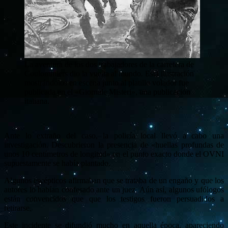
La aventura de los dos trabajadores de la carretera de
Coulommiers dio la vuelta al mundo. Esta ilustración
mostrándolos en escena junto al platillo volador fue
publicada en el «Giornale Misteri», una publicación
italiana.
Ante lo extraño del caso, la policía local llevó a cabo una
investigación. Descubrieron la presencia de «huellas profundas de
unos 10 centímetros de longitud» en el punto exacto donde el OVNI
supuestamente se había plantado.
Algunos escépticos afirmaban que se trataba de un engaño y que los
autores lo habían confesado ante un juez. Aún así, algunos ufólogos
están convencidos que que los testigos fueron persuadidos a
retirarse.
Este incidente se difundió mucho en aquella época, apareciendo