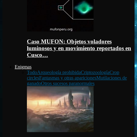
Caso MUFON: Objetos voladores
luminosos y en movimiento reportados en
Cusco…
Enigmas
Todo
Arqueología prohibida
Criptozoología
Crop
circles
Fantasmas y otras apariciones
Mutilaciones de
ganado
Otros sucesos paranormales