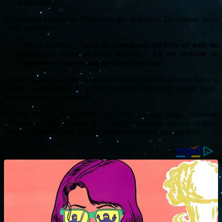
a tres ojos «
Él continuó avanzando. Pero tuvo que detenerse. De repente pudo
ver lo siguiente:
«Sentía malestar. Tenía un hormigueo eléctrico en todo mi
cuerpo, mi visión se tornó borrosa… En ese instante yo
experimenté el susto más terrible de mi vida»
30 o 40 segundos después, el objeto voló en el aire, girando sobre sí
mismo y desapareciendo a toda velocidad, sin emitir ningún ruido,
humo o cualquier llamarada.
Armand Pichet, que estaba escondido en una zanja, confirmó
públicamente las palabras de su amigo. Además algunos ciclistas
que conducían no muy lejos pudieron observar el raro artefacto.