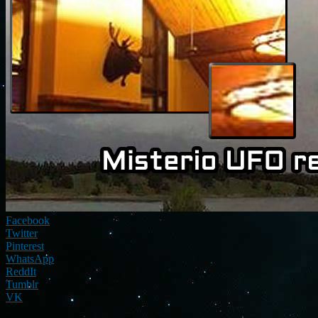
Facebook
Twitter
Pinterest
WhatsApp
ReddIt
Tumblr
VK