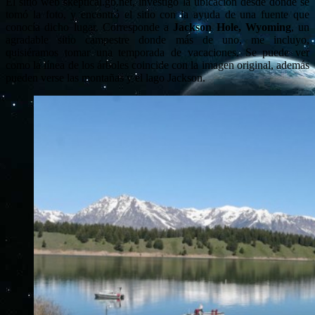
El sitio web skeptical.gb.net, investigó la ubicación desde donde se
tomó la foto, y encontró el sitio con la ayuda de una fuente que
conocía dicho lugar. Corresponde a
Jackson Hole, Wyoming
, un
agradable sitio campestre donde más de uno, me incluyo,
quisiéramos tomar una temporada de vacaciones. Se puede ver
como la línea de los árboles coincide con la imagen original, además
pueden verse las montañas y el lago Jackson.