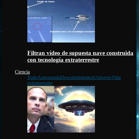
Filtran vídeo de supuesta nave construida
con tecnología extraterrestre
Ciencia
Todo
Astronomía
Descubrimientos
Universo
Vida
extraterrestre