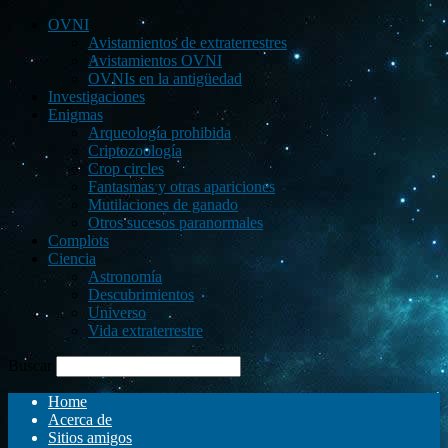
OVNI
Avistamientos de extraterrestres
Avistamientos OVNI
OVNIs en la antigüedad
Investigaciones
Enigmas
Arqueología prohibida
Criptozoología
Crop circles
Fantasmas y otras apariciones
Mutilaciones de ganado
Otros sucesos paranormales
Complots
Ciencia
Astronomía
Descubrimientos
Universo
Vida extraterrestre
Buscar
Home
Acerca de
Sitios amigos