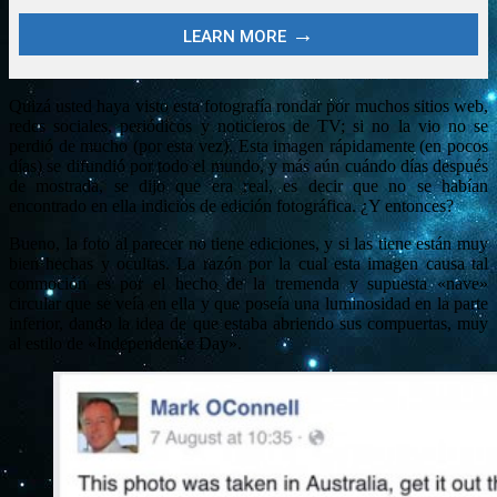
Quizá usted haya visto esta fotografía rondar por muchos sitios web,
redes sociales, periódicos y noticieros de TV; si no la vio no se
perdió de mucho (por esta vez). Esta imagen rápidamente (en pocos
días) se difundió por todo el mundo, y más aún cuándo días después
de mostrada, se dijo que era real, es decir que no se habían
encontrado en ella indicios de edición fotográfica. ¿Y entonces?
Bueno, la foto al parecer no tiene ediciones, y si las tiene están muy
bien hechas y ocultas. La razón por la cual esta imagen causa tal
conmoción es por el hecho de la tremenda y supuesta «nave»
circular que se veía en ella y que poseía una luminosidad en la parte
inferior, dando la idea de que estaba abriendo sus compuertas, muy
al estilo de «Independence Day».