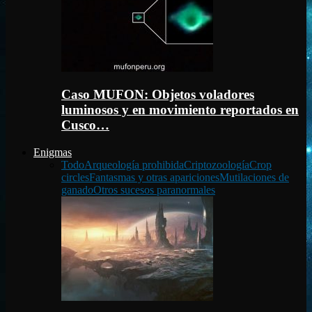
Caso MUFON: Objetos voladores
luminosos y en movimiento reportados en
Cusco…
Enigmas
Todo
Arqueología prohibida
Criptozoología
Crop
circles
Fantasmas y otras apariciones
Mutilaciones de
ganado
Otros sucesos paranormales