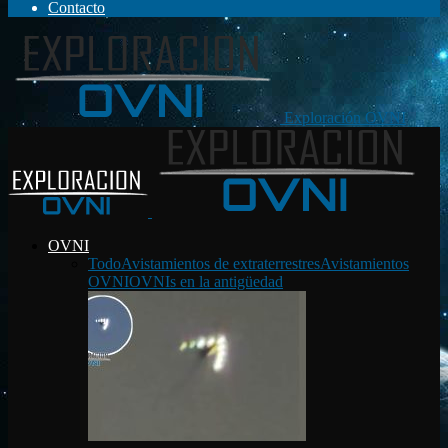
Contacto
Exploración OVNI
OVNI
Todo
Avistamientos de extraterrestres
Avistamientos
OVNI
OVNIs en la antigüedad