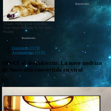
Fenómeno OVNI
Avistamientos OVNI
HOAX al descubierto: La nave nodriza
de Australia convertida en viral
5357
2