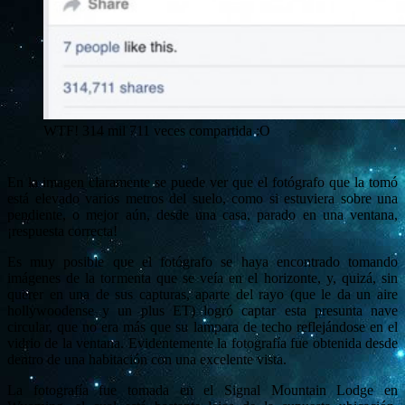
WTF! 314 mil 711 veces compartida :O
En la imagen claramente se puede ver que el fotógrafo que la tomó
está elevado varios metros del suelo, como si estuviera sobre una
pendiente, o mejor aún, desde una casa, parado en una ventana,
¡respuesta correcta!
Es muy posible que el fotógrafo se haya encontrado tomando
imágenes de la tormenta que se veía en el horizonte, y, quizá, sin
querer en una de sus capturas, aparte del rayo (que le da un aire
hollywoodense y un plus ET) logró captar esta presunta nave
circular, que no era más que su lampara de techo reflejándose en el
vidrio de la ventana. Evidentemente la fotografía fue obtenida desde
dentro de una habitación con una excelente vista.
La fotografía fue tomada en el Signal Mountain Lodge en