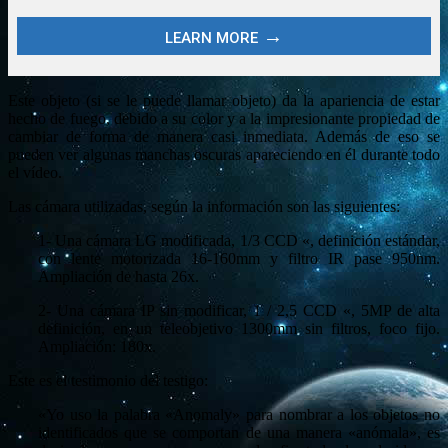
Este objeto (si se le puede llamar objeto) da la apariencia de estar
hecho de fuego, debido a su color y a la impresionante propiedad de
cambiar de forma de manera casi inmediata. Además de eso se
pueden ver algunas manchas oscuras apareciendo en él durante todo
el vídeo.
Las cámara utilizadas, según la información son las siguientes:
1- Una cámara LG modificada, 1/3 CCD «, definición estándar,
con lente motorizada 16-160mm y filtro IR pase 950nm.
Ampliación de hasta 26x.
2- Una cámara IP sin modificar, 1 / 2,5 CCD «, 5MP de alta
definición, en un teleobjetivo 1300mm sin filtros, foco fijo.
Ampliación: 180x.
Este es el testimonio del testigo:
«Yo uso la palabra «Anomaly» para nombrar a los objetos no
identificados que se comportan de una manera «anómala», es