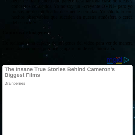
decir, de una manera que parece desafiar toda clase de ideas y
conceptos conocidos. Yo no soy un «creyente OVNI» pero yo
no soy un desmitificador de «mente cerrada». Yo sólo trato con
hechos observables que suceden en nuestra atmósfera o cerca
del espacio.»
Capturas de imágenes
He realizado una captura de imágenes del vídeo para ver de manera
consecutiva como se produce la aparición de esta anomalía.