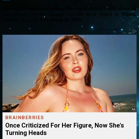
Una extraña
anomalía polimórfica
desplazándose a gran altura, ha
sido captada por dos cámaras ubicadas en la ciudad de
Miami,
Florida
, el pasado
6 de agosto de 2015
.