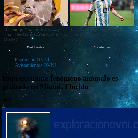
Fenómeno OVNI
Avistamientos OVNI
Impresionante fenómeno anómalo es
grabado en Miami, Florida
6493
1