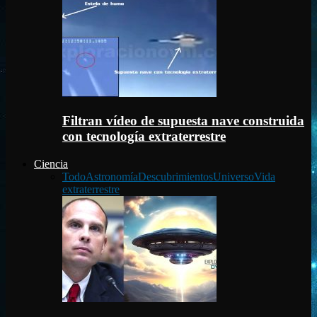
Filtran vídeo de supuesta nave construida
con tecnología extraterrestre
Ciencia
Todo
Astronomía
Descubrimientos
Universo
Vida
extraterrestre