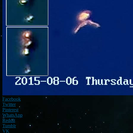
Facebook
Twitter
Pinterest
WhatsApp
ReddIt
Tumblr
VK