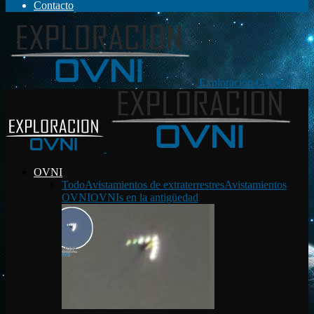
Contacto
Exploración OVNI
OVNI
Todo
Avistamientos de extraterrestres
Avistamientos
OVNI
OVNIs en la antigüedad