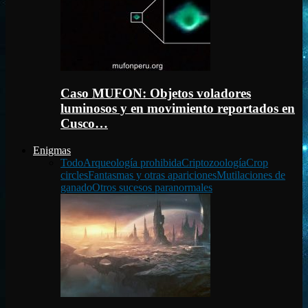
Caso MUFON: Objetos voladores
luminosos y en movimiento reportados en
Cusco…
Enigmas
Todo
Arqueología prohibida
Criptozoología
Crop
circles
Fantasmas y otras apariciones
Mutilaciones de
ganado
Otros sucesos paranormales