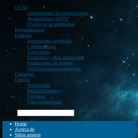
OVNI
Avistamientos de extraterrestres
Avistamientos OVNI
OVNIs en la antigüedad
Investigaciones
Enigmas
Arqueología prohibida
Criptozoología
Crop circles
Fantasmas y otras apariciones
Mutilaciones de ganado
Otros sucesos paranormales
Complots
Ciencia
Astronomía
Descubrimientos
Universo
Vida extraterrestre
Buscar
Home
Acerca de
Sitios amigos