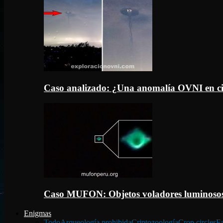
Caso analizado: ¿Una anomalía OVNI en c
Caso MUFON: Objetos voladores luminosos
Enigmas
Todo
Arqueología prohibida
Criptozoología
Crop circles
Fa