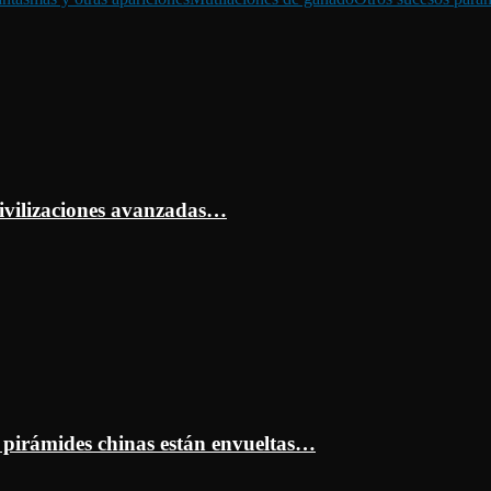
ivilizaciones avanzadas…
s pirámides chinas están envueltas…