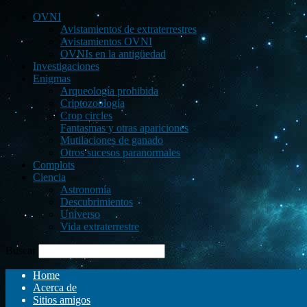
OVNI
Avistamientos de extraterrestres
Avistamientos OVNI
OVNIs en la antigüedad
Investigaciones
Enigmas
Arqueología prohibida
Criptozoología
Crop circles
Fantasmas y otras apariciones
Mutilaciones de ganado
Otros sucesos paranormales
Complots
Ciencia
Astronomía
Descubrimientos
Universo
Vida extraterrestre
Buscar
Home
Acerca de
Sitios amigos