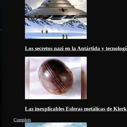
Los secretos nazi en la Antártida y tecnologí
Las inexplicables Esferas metálicas de Kler
Complots