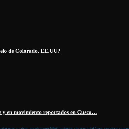
ielo de Colorado, EE.UU?
 y en movimiento reportados en Cusco…
ntasmas y otras apariciones
Mutilaciones de ganado
Otros sucesos para