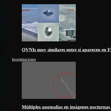
OVNIs muy similares entre sí aparecen en 
Investigaciones
Múltiples anomalías en imágenes nocturnas