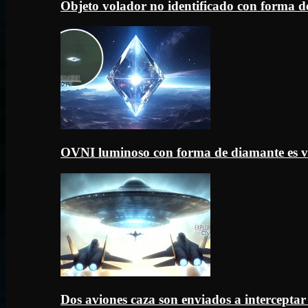
Objeto volador no identificado con forma d
OVNI luminoso con forma de diamante es v
Dos aviones caza son enviados a intercept