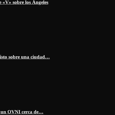
e «V» sobre los Ángeles
isto sobre una ciudad…
ar un OVNI cerca de…