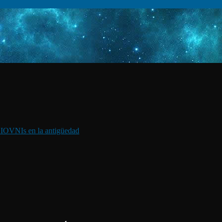
I
OVNIs en la antigüedad