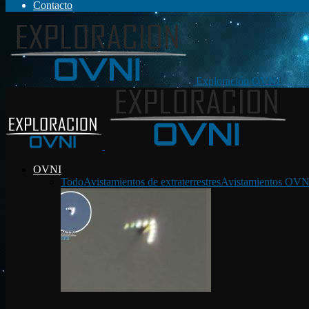
Contacto
Exploración OVNI
OVNI
Todo
Avistamientos de extraterrestres
Avistamientos OVN