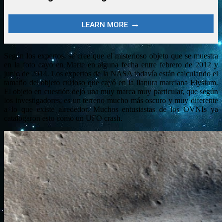
Según los expertos, se cree que el misterioso objeto que se muestra
en la foto cayó en Marte en alguna fecha entre febrero de 2012 y
junio de 2014. Los expertos de la NASA todavía están calculando el
tamaño del objeto curioso que cayó en la llanura marciana Elysium.
El objeto en cuestión dejó una muy marca muy particular, que según
los investigadores, es un terreno mucho más oscuro y muy diferente
a lo que existe alrededor. Muchos entusiastas de los OVNIs ya
catalogaron esto como un UFO crash.