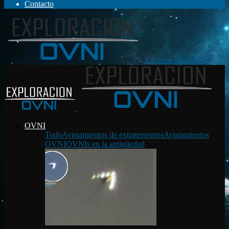
Contacto
Exploración OVNI
OVNI
Todo
Avistamientos de extraterrestres
Avistamientos
OVNI
OVNIs en la antigüedad