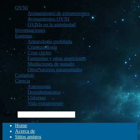
OVNI
Avistamientos de extraterrestres
Avistamientos OVNI
OVNIs en la antigüedad
Investigaciones
Enigmas
Arqueología prohibida
Criptozoología
Crop circles
Fantasmas y otras apariciones
Mutilaciones de ganado
Otros sucesos paranormales
Complots
Ciencia
Astronomía
Descubrimientos
Universo
Vida extraterrestre
Buscar
Home
Acerca de
Sitios amigos