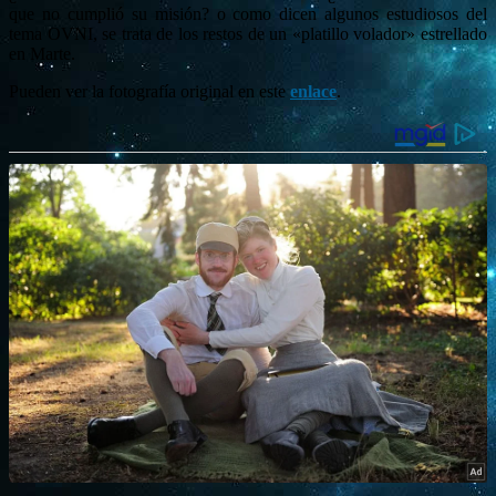
que no cumplió su misión? o como dicen algunos estudiosos del
tema OVNI, se trata de los restos de un «platillo volador» estrellado
en Marte.
Pueden ver la fotografía original en este
enlace
.