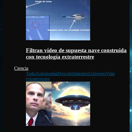
Filtran vídeo de supuesta nave construida
con tecnología extraterrestre
Ciencia
Todo
Astronomía
Descubrimientos
Universo
Vida
extraterrestre