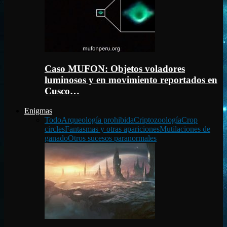
Caso MUFON: Objetos voladores
luminosos y en movimiento reportados en
Cusco…
Enigmas
Todo
Arqueología prohibida
Criptozoología
Crop
circles
Fantasmas y otras apariciones
Mutilaciones de
ganado
Otros sucesos paranormales