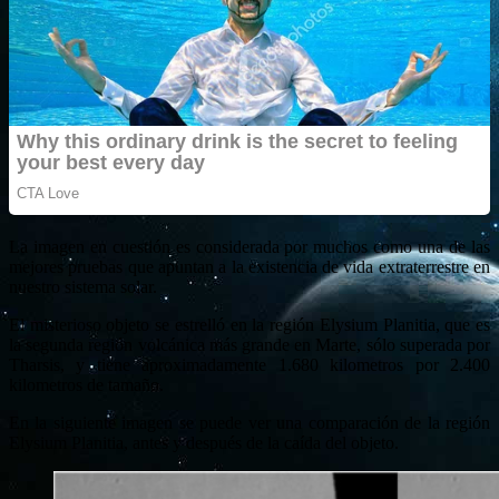
La imagen en cuestión es considerada por muchos como una de las
mejores pruebas que apuntan a la existencia de vida extraterrestre en
nuestro sistema solar.
El misterioso objeto se estrelló en la región Elysium Planitia, que es
la segunda región volcánica más grande en Marte, sólo superada por
Tharsis, y tiene aproximadamente 1.680 kilometros por 2.400
kilometros de tamaño.
En la siguiente imagen se puede ver una comparación de la región
Elysium Planitia, antes y después de la caída del objeto.