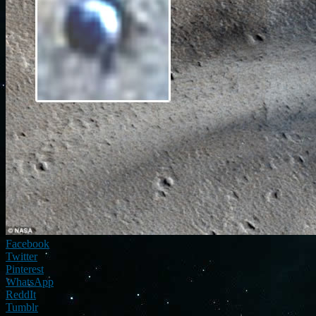
Facebook
Twitter
Pinterest
WhatsApp
ReddIt
Tumblr