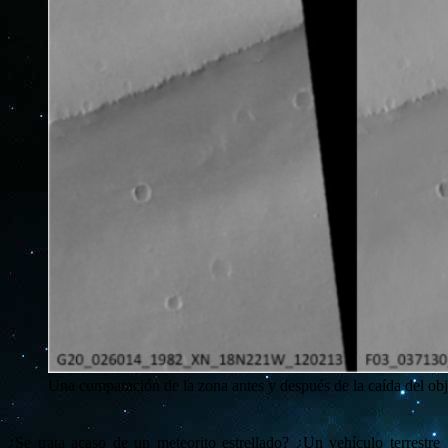
Una comparación de la zona antes y después de la caída del obj
¿Se trata acaso de un meteorito estrellado? ¿Un vehículo terrestre