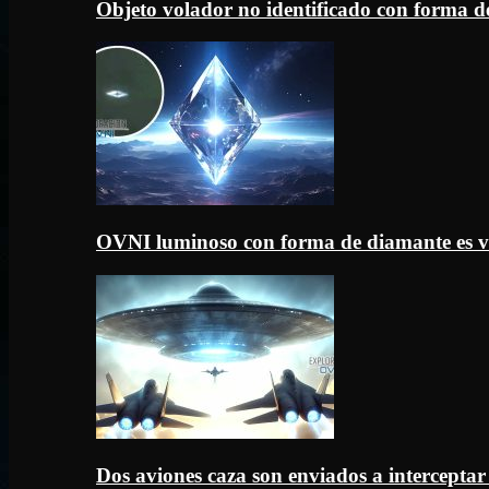
Objeto volador no identificado con forma d
OVNI luminoso con forma de diamante es v
Dos aviones caza son enviados a intercept