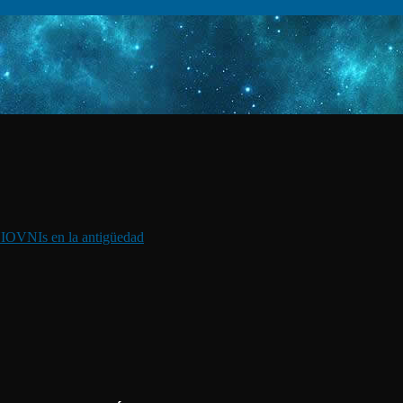
I
OVNIs en la antigüedad