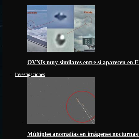
OVNIs muy similares entre sí aparecen en 
Investigaciones
Múltiples anomalías en imágenes nocturnas