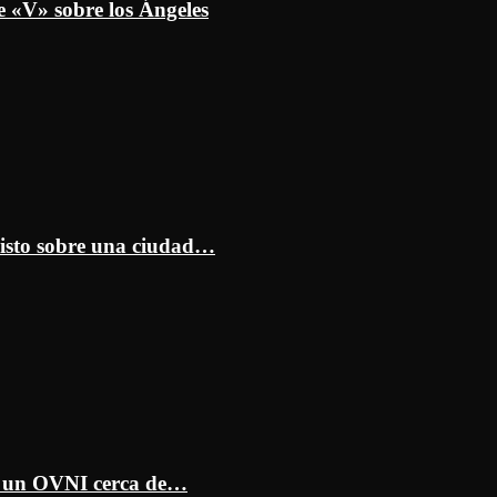
e «V» sobre los Ángeles
isto sobre una ciudad…
ar un OVNI cerca de…