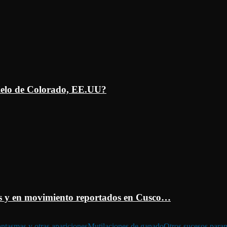
ielo de Colorado, EE.UU?
 y en movimiento reportados en Cusco…
ntasmas y otras apariciones
Mutilaciones de ganado
Otros sucesos para