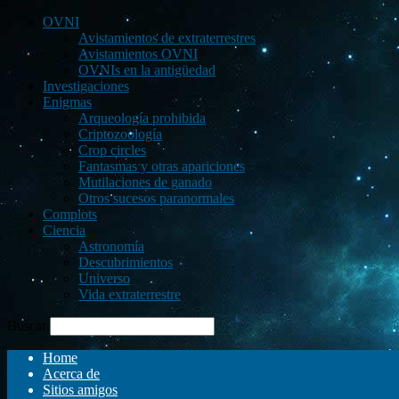
OVNI
Avistamientos de extraterrestres
Avistamientos OVNI
OVNIs en la antigüedad
Investigaciones
Enigmas
Arqueología prohibida
Criptozoología
Crop circles
Fantasmas y otras apariciones
Mutilaciones de ganado
Otros sucesos paranormales
Complots
Ciencia
Astronomía
Descubrimientos
Universo
Vida extraterrestre
Buscar
Home
Acerca de
Sitios amigos