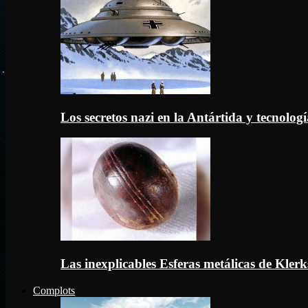
Los secretos nazi en la Antártida y tecnologí
Las inexplicables Esferas metálicas de Kler
Complots