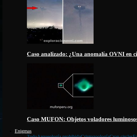
Caso analizado: ¿Una anomalía OVNI en c
Caso MUFON: Objetos voladores luminosos
Enigmas
Todo
Arqueología prohibida
Criptozoología
Crop circles
Fa