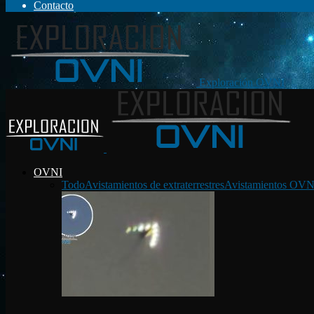
Contacto
Exploración OVNI
OVNI
Todo
Avistamientos de extraterrestres
Avistamientos OVN