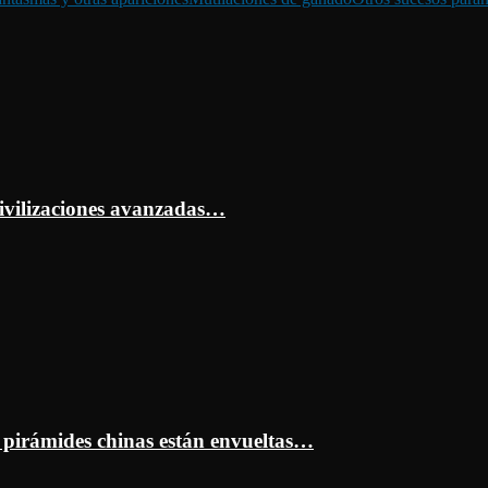
ivilizaciones avanzadas…
s pirámides chinas están envueltas…