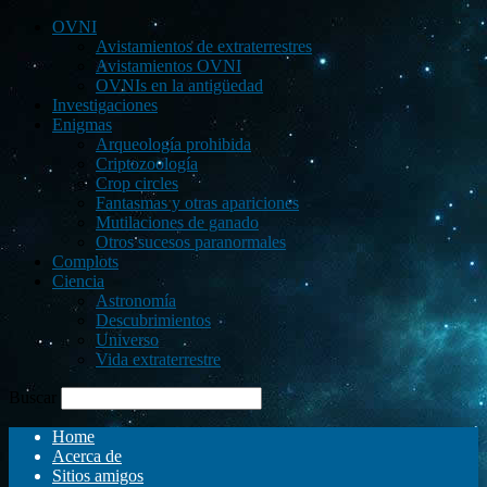
OVNI
Avistamientos de extraterrestres
Avistamientos OVNI
OVNIs en la antigüedad
Investigaciones
Enigmas
Arqueología prohibida
Criptozoología
Crop circles
Fantasmas y otras apariciones
Mutilaciones de ganado
Otros sucesos paranormales
Complots
Ciencia
Astronomía
Descubrimientos
Universo
Vida extraterrestre
Buscar
Home
Acerca de
Sitios amigos