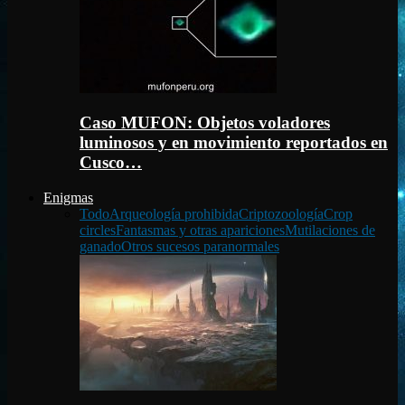
Caso MUFON: Objetos voladores
luminosos y en movimiento reportados en
Cusco…
Enigmas
Todo
Arqueología prohibida
Criptozoología
Crop
circles
Fantasmas y otras apariciones
Mutilaciones de
ganado
Otros sucesos paranormales