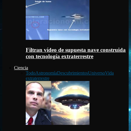
Filtran vídeo de supuesta nave construida
con tecnología extraterrestre
Ciencia
Todo
Astronomía
Descubrimientos
Universo
Vida
extraterrestre