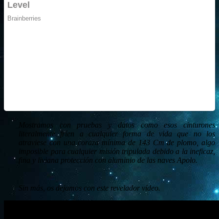
Mostramos con pruebas y datos como esos cinturones
literalmente fríen a cualquier forma de vida que no los
atraviese con una coraza mínima de 143 Cm de plomo, algo
imposible para cualquier misión tripulada debido a la ineficaz,
fina y liviana protección con aluminio de las naves Apolo.
Sin más, os dejamos con este revelador vídeo.