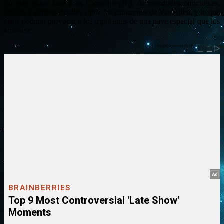
En este vídeo Jose Luis Camacho (JL), de mundodesconocido.es,
analiza y expone detalles sobre los cinturones de Van Allen, y lo que
estos podrían provocar a los tripulantes de una nave espacial que los
atraviese.