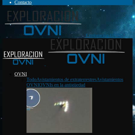
Contacto
Exploración OVNI
OVNI
Todo
Avistamientos de extraterrestres
Avistamientos
OVNI
OVNIs en la antigüedad