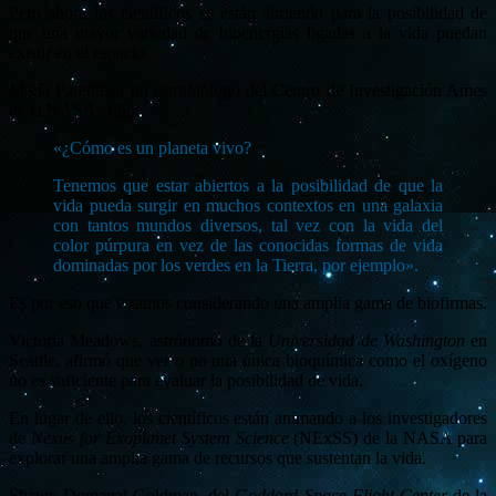
Pero ahora los científicos se están abriendo para la posibilidad de
que una mayor variedad de bioenergías ligadas a la vida puedan
existir en el espacio.
María Parenteau un astrobiólogo del Centro de Investigación Ames
de la NASA , dijo:
«¿Cómo es un planeta vivo?
Tenemos que estar abiertos a la posibilidad de que la
vida pueda surgir en muchos contextos en una galaxia
con tantos mundos diversos, tal vez con la vida del
color púrpura en vez de las conocidas formas de vida
dominadas por los verdes en la Tierra, por ejemplo».
Es por eso que estamos considerando una amplia gama de biofirmas.
Victoria Meadows, astrónomo de la
Universidad de Washington
en
Seattle, afirmó que ver o no una única bioquímica como el oxígeno
no es suficiente para evaluar la posibilidad de vida.
En lugar de ello, los científicos están animando a los investigadores
de
Nexus for Exoplanet System Science
(NExSS) de la NASA para
explorar una amplia gama de recursos que sustentan la vida.
Shawn Domagal-Goldman, del
Goddard Space Flight Center
de la