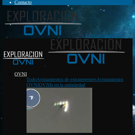
Contacto
Exploración OVNI
OVNI
Todo
Avistamientos de extraterrestres
Avistamientos
OVNI
OVNIs en la antigüedad