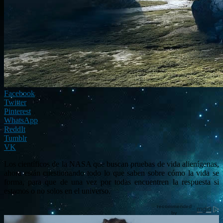
Facebook
Twitter
Pinterest
WhatsApp
ReddIt
Tumblr
VK
Los científicos de la NASA que buscan pruebas de vida alienígenas,
ahora están cuestionando todo lo que saben sobre cómo la vida se
forma, para que de una vez por todas encuentren la respuesta si
estamos o no solos en el universo.