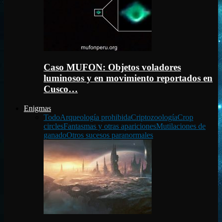
Caso MUFON: Objetos voladores
luminosos y en movimiento reportados en
Cusco…
Enigmas
Todo
Arqueología prohibida
Criptozoología
Crop
circles
Fantasmas y otras apariciones
Mutilaciones de
ganado
Otros sucesos paranormales