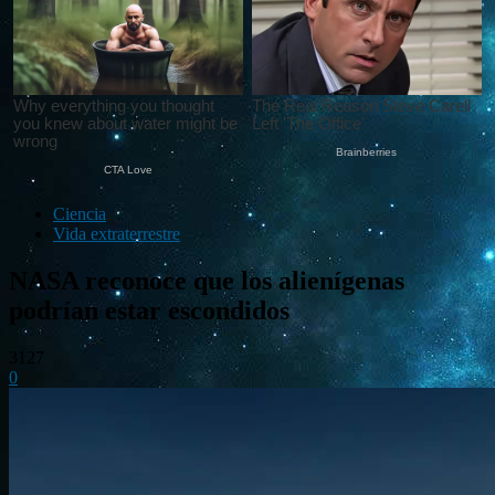
Ciencia
Vida extraterrestre
NASA reconoce que los alienígenas
podrían estar escondidos
3127
0