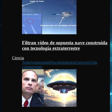
Filtran vídeo de supuesta nave construida
con tecnología extraterrestre
Ciencia
Todo
Astronomía
Descubrimientos
Universo
Vida
extraterrestre