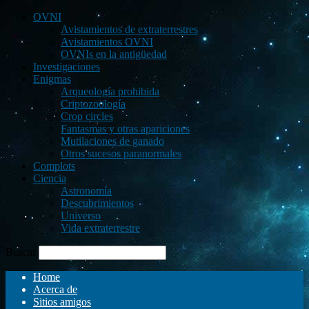
OVNI
Avistamientos de extraterrestres
Avistamientos OVNI
OVNIs en la antigüedad
Investigaciones
Enigmas
Arqueología prohibida
Criptozoología
Crop circles
Fantasmas y otras apariciones
Mutilaciones de ganado
Otros sucesos paranormales
Complots
Ciencia
Astronomía
Descubrimientos
Universo
Vida extraterrestre
Buscar
Home
Acerca de
Sitios amigos