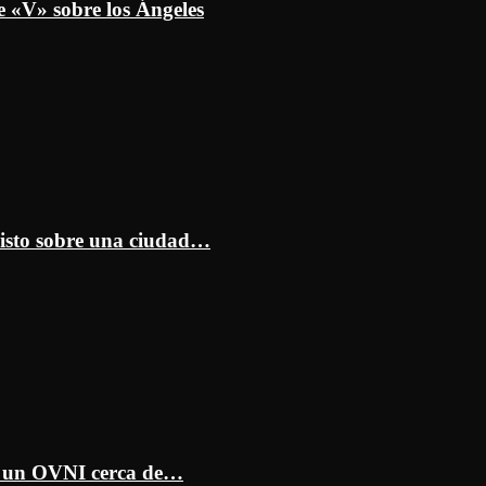
e «V» sobre los Ángeles
isto sobre una ciudad…
ar un OVNI cerca de…