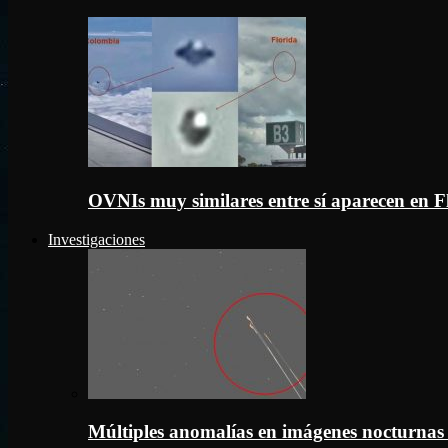
OVNIs muy similares entre sí aparecen en 
Investigaciones
Múltiples anomalías en imágenes nocturnas