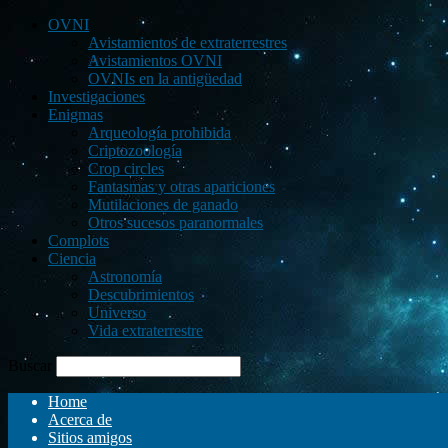
OVNI
Avistamientos de extraterrestres
Avistamientos OVNI
OVNIs en la antigüedad
Investigaciones
Enigmas
Arqueología prohibida
Criptozoología
Crop circles
Fantasmas y otras apariciones
Mutilaciones de ganado
Otros sucesos paranormales
Complots
Ciencia
Astronomía
Descubrimientos
Universo
Vida extraterrestre
Buscar
Home
Acerca de
Sitios amigos