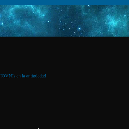
I
OVNIs en la antigüedad