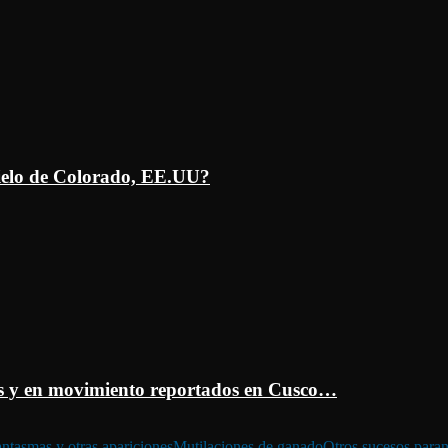
ielo de Colorado, EE.UU?
 y en movimiento reportados en Cusco…
ntasmas y otras apariciones
Mutilaciones de ganado
Otros sucesos para