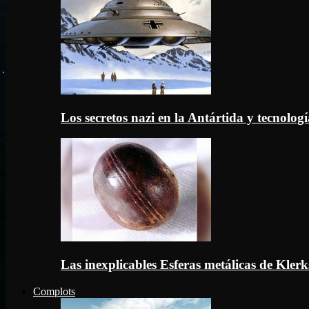
Los secretos nazi en la Antártida y tecnologí
Las inexplicables Esferas metálicas de Kler
Complots