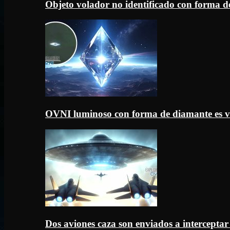
Objeto volador no identificado con forma d
OVNI luminoso con forma de diamante es v
Dos aviones caza son enviados a intercept