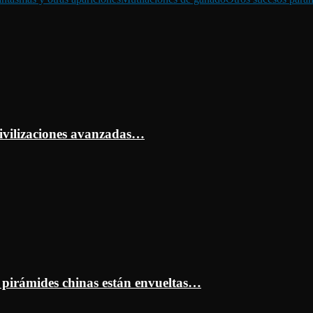
ivilizaciones avanzadas…
s pirámides chinas están envueltas…