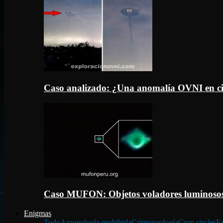
Caso analizado: ¿Una anomalía OVNI en c
Caso MUFON: Objetos voladores luminosos
Enigmas
Todo
Arqueología prohibida
Criptozoología
Crop circles
Fa