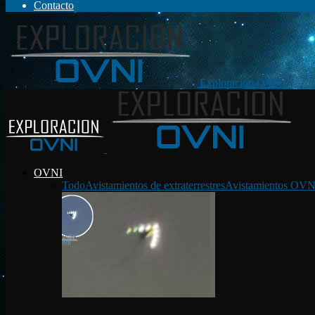
Contacto
Exploración OVNI
OVNI
Todo
Avistamientos de extraterrestres
Avistamientos OVN