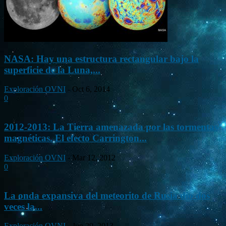
NASA: Hay una estructura rectangular bajo la
superficie de la Luna,...
Exploración OVNI
-
Oct 6, 2014
0
2012-2013: La Tierra amenazada por las tormentas
magnéticas. El efecto Carrington...
Exploración OVNI
-
Mar 12, 2012
0
La onda expansiva del meteorito de Rusia dio dos
veces la...
Exploración OVNI
-
Jun 29, 2013