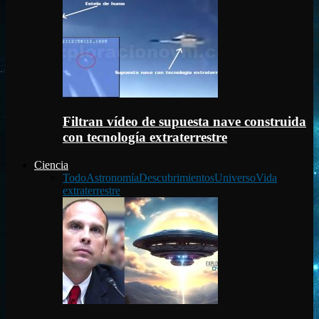
Filtran vídeo de supuesta nave construida
con tecnología extraterrestre
Ciencia
Todo
Astronomía
Descubrimientos
Universo
Vida
extraterrestre