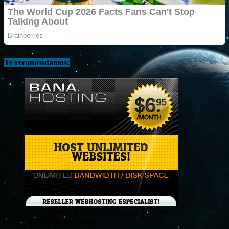
Te recomendamos:
¡Consigue tu hosting de alta calidad y a bajo
costo en Banahosting!