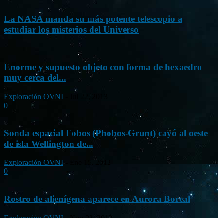
La NASA manda su más potente telescopio a
estudiar los misterios del Universo
Enorme y supuesto objeto con forma de hexaedro
muy cerca del...
Exploración OVNI
-
Jul 22, 2013
0
Sonda espacial Fobos (Phobos-Grunt) cayó al oeste
de isla Wellington de...
Exploración OVNI
-
Ene 15, 2012
0
Rostro de alienígena aparece en Aurora Boreal
Exploración OVNI
-
Nov 22, 2012