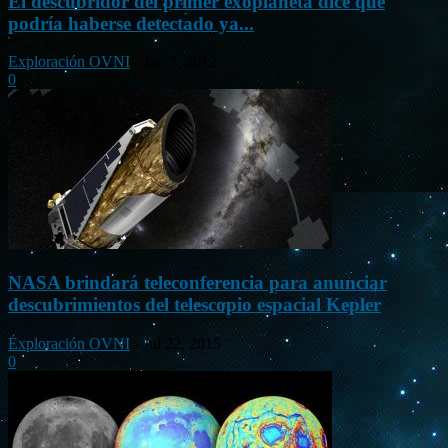
El descubridor del primer exoplaneta dice que
podría haberse detectado ya...
Exploración OVNI
-
Jun 7, 2012
0
NASA brindará teleconferencia para anunciar
descubrimientos del telescopio espacial Kepler
Exploración OVNI
-
Jul 22, 2015
0