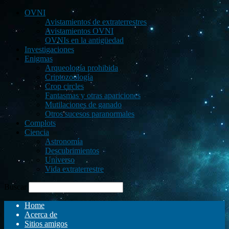
OVNI
Avistamientos de extraterrestres
Avistamientos OVNI
OVNIs en la antigüedad
Investigaciones
Enigmas
Arqueología prohibida
Criptozoología
Crop circles
Fantasmas y otras apariciones
Mutilaciones de ganado
Otros sucesos paranormales
Complots
Ciencia
Astronomía
Descubrimientos
Universo
Vida extraterrestre
Buscar
Home
Acerca de
Sitios amigos