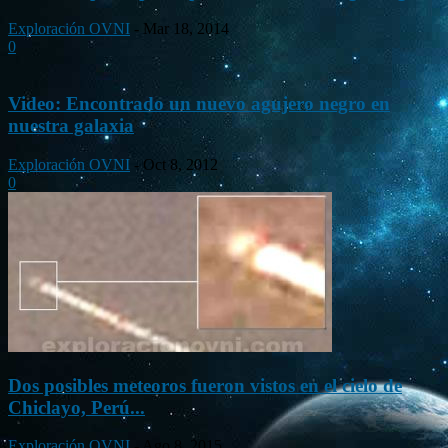
Exploración OVNI
-
Mar 18, 2014
0
Video: Encontrado un nuevo agujero negro en
nuestra galaxia
Exploración OVNI
-
Oct 8, 2012
0
Dos posibles meteoros fueron vistos en el cielo de
Chiclayo, Perú...
Exploración OVNI
-
Ago 8, 2015