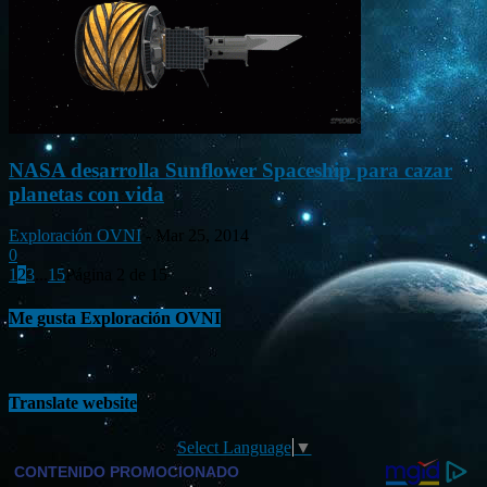
NASA desarrolla Sunflower Spaceship para cazar
planetas con vida
Exploración OVNI
-
Mar 25, 2014
0
1
2
3
...
15
Página 2 de 15
Me gusta Exploración OVNI
Translate website
Select Language
▼