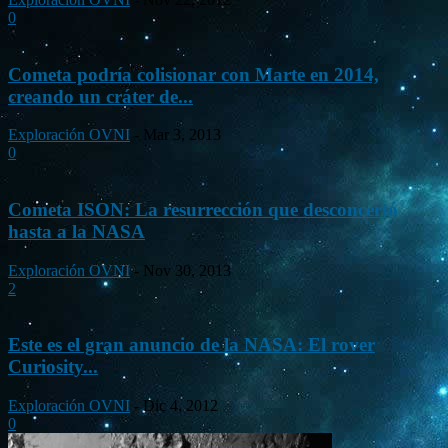
0
Cometa podría colisionar con Marte en 2014,
creando un cráter de...
Exploración OVNI
-
Mar 3, 2013
0
Cometa ISON: La resurrección que desconcertó
hasta a la NASA
Exploración OVNI
-
Nov 30, 2013
2
Este es el gran anuncio de la NASA: El rover
Curiosity...
Exploración OVNI
-
Dic 4, 2012
0