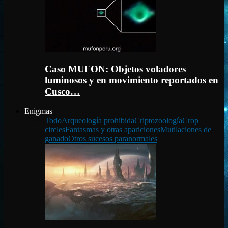
Caso MUFON: Objetos voladores
luminosos y en movimiento reportados en
Cusco…
Enigmas
Todo
Arqueología prohibida
Criptozoología
Crop
circles
Fantasmas y otras apariciones
Mutilaciones de
ganado
Otros sucesos paranormales