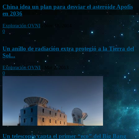
China idea un plan para desviar el asteroide Apofis
en 2036
Exploración OVNI
-
Nov 18, 2014
0
Un anillo de radiación extra protegió a la Tierra del
Sol...
Exploración OVNI
-
Mar 2, 2013
0
Un telescopio capta el primer “eco” del Big Bang