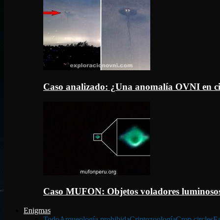
Caso analizado: ¿Una anomalía OVNI en c
Caso MUFON: Objetos voladores luminosos
Enigmas
Todo
Arqueología prohibida
Criptozoología
Crop circles
Fa