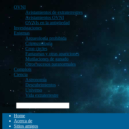
OVNI
Avistamientos de extraterrestres
Avistamientos OVNI
OVNIs en la antigüedad
Investigaciones
Enigmas
Arqueología prohibida
Criptozoología
Crop circles
Fantasmas y otras apariciones
Mutilaciones de ganado
Otros sucesos paranormales
Complots
Ciencia
Astronomía
Descubrimientos
Universo
Vida extraterrestre
Buscar
Home
Acerca de
Sitios amigos