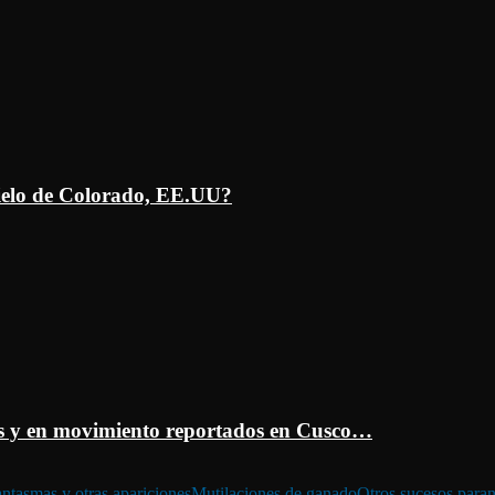
ielo de Colorado, EE.UU?
 y en movimiento reportados en Cusco…
ntasmas y otras apariciones
Mutilaciones de ganado
Otros sucesos para