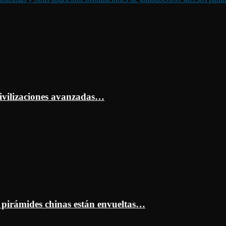
ivilizaciones avanzadas…
s pirámides chinas están envueltas…