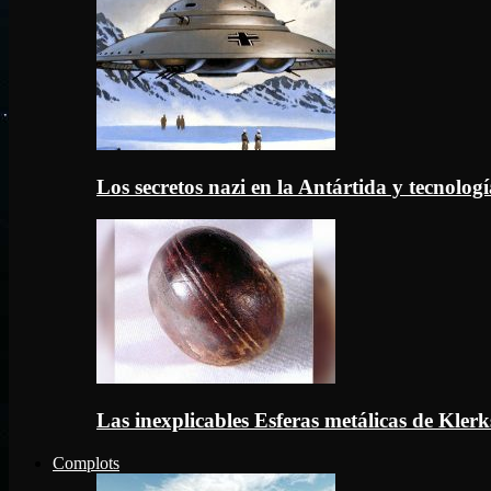
Los secretos nazi en la Antártida y tecnologí
Las inexplicables Esferas metálicas de Kler
Complots