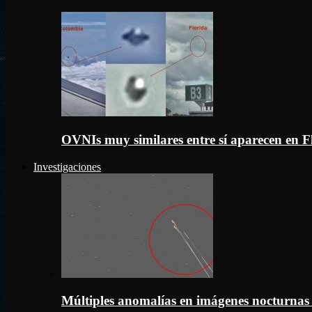
OVNIs muy similares entre sí aparecen en 
Investigaciones
Múltiples anomalías en imágenes nocturnas