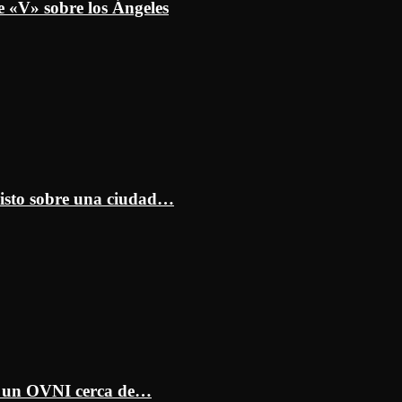
e «V» sobre los Ángeles
isto sobre una ciudad…
ar un OVNI cerca de…