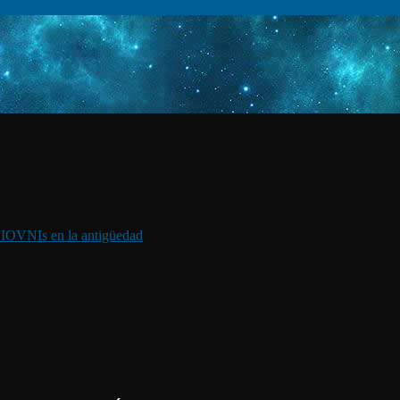
I
OVNIs en la antigüedad