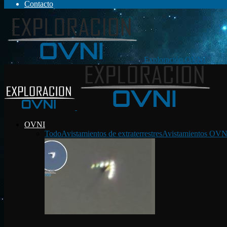
Contacto
Exploración OVNI
OVNI
Todo
Avistamientos de extraterrestres
Avistamientos OVN