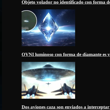
Objeto volador no identificado con forma d
OVNI luminoso con forma de diamante es v
Dos aviones caza son enviados a intercept