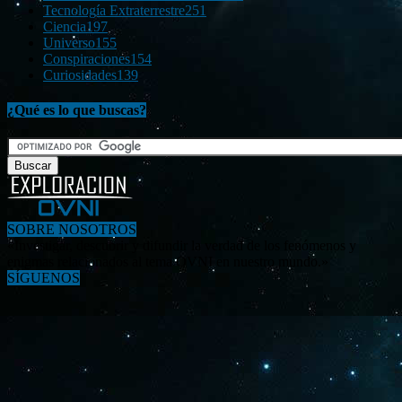
Tecnología Extraterrestre
251
Ciencia
197
Universo
155
Conspiraciones
154
Curiosidades
139
¿Qué es lo que buscas?
SOBRE NOSOTROS
«Investigar, descubrir y difundir la verdad de los fenómenos y
enigmas relacionados al tema OVNI en nuestro mundo.»
SÍGUENOS