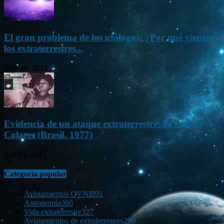
El gran problema de los ufólogos: ¿Por qué vienen
los extraterrestres...
Nov 26, 2012
Evidencia de un ataque extraterrestre: El caso
Colares (Brasil, 1977)
Ene 21, 2012
Categoría popular
Avistamientos OVNI
891
Astronomía
360
Vida extraterrestre
327
Avistamientos de extraterrestres
290