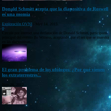
Donald Schmitt acepta que la diapositiva de Roswell
es una momia
Exploración OVNI
-
May 14, 2015
0
Circula por internet una declaración de Donald Schmitt, participante
principal del evento Be Witness, aceptando que el ser que se muestra
en las diapositivas...
El gran problema de los ufólogos: ¿Por qué vienen
los extraterrestres...
Nov 26, 2012