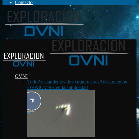
Contacto
Exploración OVNI
OVNI
Todo
Avistamientos de extraterrestres
Avistamientos
OVNI
OVNIs en la antigüedad