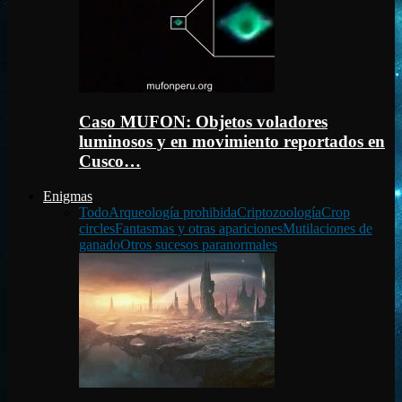
Caso MUFON: Objetos voladores
luminosos y en movimiento reportados en
Cusco…
Enigmas
Todo
Arqueología prohibida
Criptozoología
Crop
circles
Fantasmas y otras apariciones
Mutilaciones de
ganado
Otros sucesos paranormales