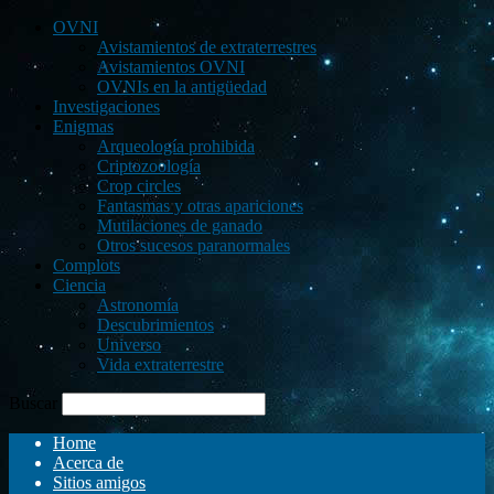
OVNI
Avistamientos de extraterrestres
Avistamientos OVNI
OVNIs en la antigüedad
Investigaciones
Enigmas
Arqueología prohibida
Criptozoología
Crop circles
Fantasmas y otras apariciones
Mutilaciones de ganado
Otros sucesos paranormales
Complots
Ciencia
Astronomía
Descubrimientos
Universo
Vida extraterrestre
Buscar
Home
Acerca de
Sitios amigos