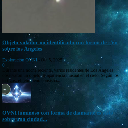
Objeto volador no identificado con forma de «V»
sobre los Ángeles
Exploración OVNI
-
Oct 5, 2025
0
Durante una noche reciente, varios residentes de Los Ángeles
observaron un objeto de apariencia inusual en el cielo. Según los
testigos, el fenómeno consistía...
OVNI luminoso con forma de diamante es visto
sobre una ciudad...