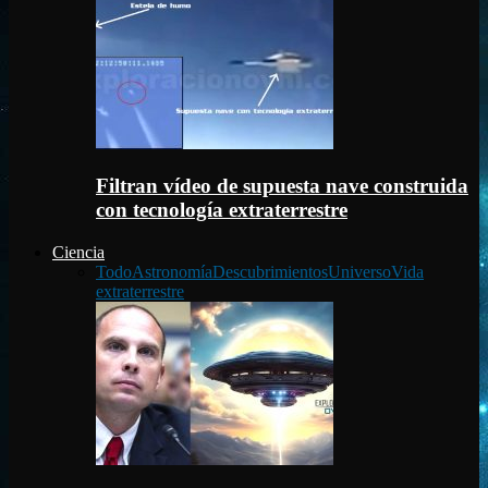
Filtran vídeo de supuesta nave construida
con tecnología extraterrestre
Ciencia
Todo
Astronomía
Descubrimientos
Universo
Vida
extraterrestre