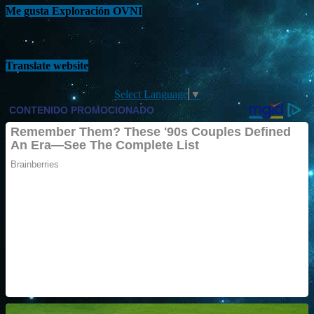
Me gusta Exploración OVNI
Translate website
Select Language
▼