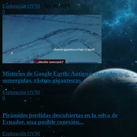
Exploración OVNI
-
Sep 16, 2012
0
Misterios de Google Earth: Antiguas ciudades
sumergidas, rastros gigantescos
Exploración OVNI
-
Jun 5, 2015
0
Pirámides perdidas descubiertas en la selva de
Ecuador, una posible conexión...
Exploración OVNI
-
Oct 31, 2013