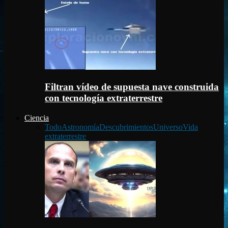
Filtran vídeo de supuesta nave construida
con tecnología extraterrestre
Ciencia
Todo
Astronomía
Descubrimientos
Universo
Vida
extraterrestre