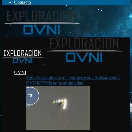
Contacto
Exploración OVNI
OVNI
Todo
Avistamientos de extraterrestres
Avistamientos
OVNI
OVNIs en la antigüedad