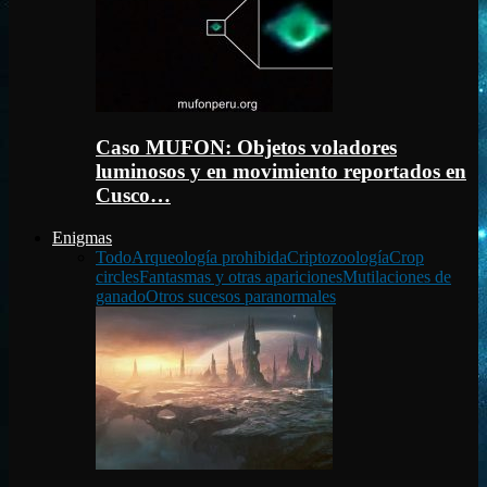
Caso MUFON: Objetos voladores
luminosos y en movimiento reportados en
Cusco…
Enigmas
Todo
Arqueología prohibida
Criptozoología
Crop
circles
Fantasmas y otras apariciones
Mutilaciones de
ganado
Otros sucesos paranormales