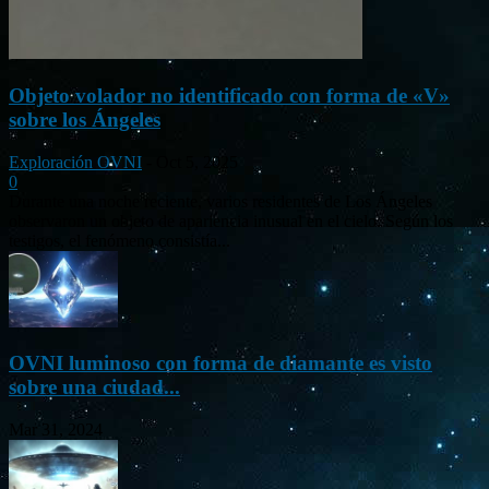
Objeto volador no identificado con forma de «V»
sobre los Ángeles
Exploración OVNI
-
Oct 5, 2025
0
Durante una noche reciente, varios residentes de Los Ángeles
observaron un objeto de apariencia inusual en el cielo. Según los
testigos, el fenómeno consistía...
OVNI luminoso con forma de diamante es visto
sobre una ciudad...
Mar 31, 2024