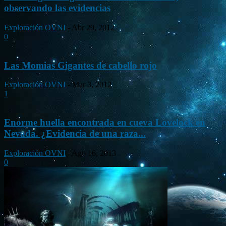
observando las evidencias
Exploración OVNI
-
Abr 29, 2012
0
Las Momias Gigantes de cabello rojo
Exploración OVNI
-
Mar 3, 2012
1
Enorme huella encontrada en cueva Lovelock en
Nevada. ¿Evidencia de una raza...
Exploración OVNI
-
Ago 16, 2013
0