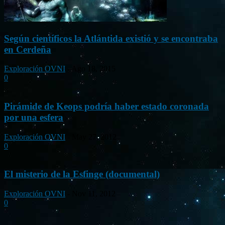
Según científicos la Atlántida existió y se encontraba
en Cerdeña
Exploración OVNI
-
Ago 18, 2015
0
Pirámide de Keops podría haber estado coronada
por una esfera
Exploración OVNI
-
May 27, 2012
0
El misterio de la Esfinge (documental)
Exploración OVNI
-
Nov 11, 2012
0