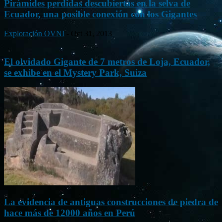
Pirámides perdidas descubiertas en la selva de
Ecuador, una posible conexión con los Gigantes
Exploración OVNI
-
Oct 31, 2013
El olvidado Gigante de 7 metros de Loja, Ecuador,
se exhibe en el Mystery Park, Suiza
La evidencia de antiguas construcciones de piedra de
hace más de 12000 años en Perú