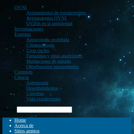
OVNI
Avistamientos de extraterrestres
Avistamientos OVNI
OVNIs en la antigüedad
Investigaciones
Enigmas
Arqueología prohibida
Criptozoología
Crop circles
Fantasmas y otras apariciones
Mutilaciones de ganado
Otros sucesos paranormales
Complots
Ciencia
Astronomía
Descubrimientos
Universo
Vida extraterrestre
Buscar
Home
Acerca de
Sitios amigos