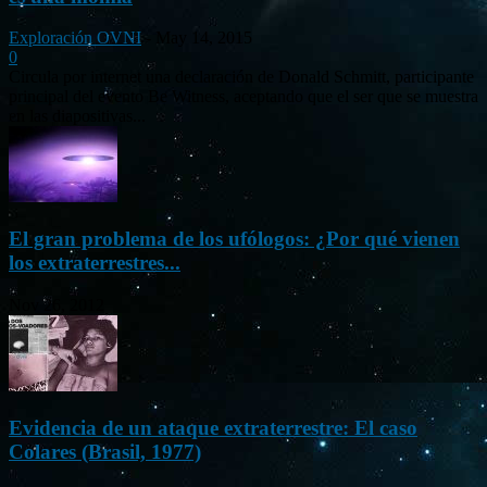
Exploración OVNI
-
May 14, 2015
0
Circula por internet una declaración de Donald Schmitt, participante
principal del evento Be Witness, aceptando que el ser que se muestra
en las diapositivas...
El gran problema de los ufólogos: ¿Por qué vienen
los extraterrestres...
Nov 26, 2012
Evidencia de un ataque extraterrestre: El caso
Colares (Brasil, 1977)