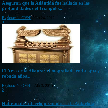
Aseguran que la Atlántida fue hallada en las
profundidades del Triángulo...
Exploración OVNI
-
Oct 24, 2012
0
El Arca de la Alianza: ¿Fotografiada en Etiopía y
robada años...
Exploración OVNI
-
Abr 3, 2015
2
Habrían descubierto pirámides en la Antártida