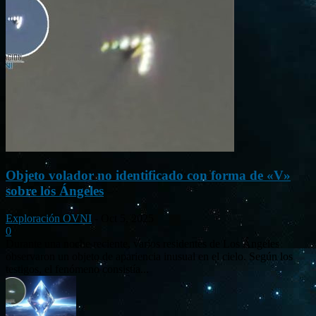
Objeto volador no identificado con forma de «V»
sobre los Ángeles
Exploración OVNI
-
Oct 5, 2025
0
Durante una noche reciente, varios residentes de Los Ángeles
observaron un objeto de apariencia inusual en el cielo. Según los
testigos, el fenómeno consistía...