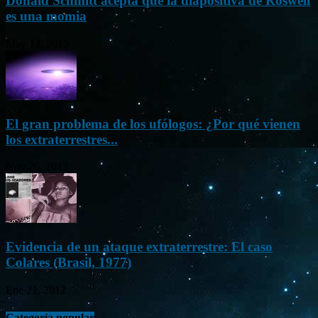
Donald Schmitt acepta que la diapositiva de Roswell
es una momia
May 14, 2015
El gran problema de los ufólogos: ¿Por qué vienen
los extraterrestres...
Nov 26, 2012
Evidencia de un ataque extraterrestre: El caso
Colares (Brasil, 1977)
Ene 21, 2012
Categoría popular