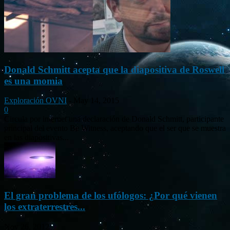
Donald Schmitt acepta que la diapositiva de Roswell
es una momia
Exploración OVNI
-
May 14, 2015
0
Circula por internet una declaración de Donald Schmitt, participante
principal del evento Be Witness, aceptando que el ser que se muestra
en las diapositivas...
El gran problema de los ufólogos: ¿Por qué vienen
los extraterrestres...
Nov 26, 2012