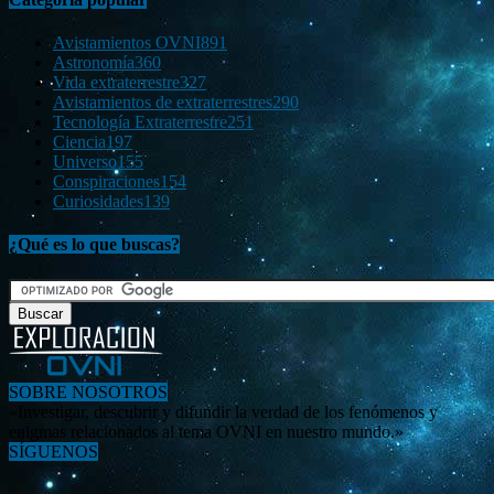
Avistamientos OVNI
891
Astronomía
360
Vida extraterrestre
327
Avistamientos de extraterrestres
290
Tecnología Extraterrestre
251
Ciencia
197
Universo
155
Conspiraciones
154
Curiosidades
139
¿Qué es lo que buscas?
SOBRE NOSOTROS
«Investigar, descubrir y difundir la verdad de los fenómenos y
enigmas relacionados al tema OVNI en nuestro mundo.»
SÍGUENOS