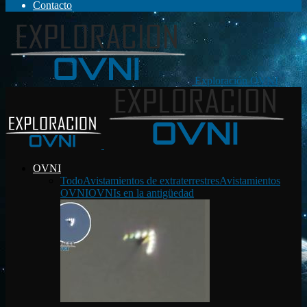
Contacto
Exploración OVNI
OVNI
Todo
Avistamientos de extraterrestres
Avistamientos
OVNI
OVNIs en la antigüedad