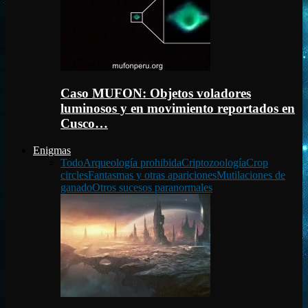
Caso MUFON: Objetos voladores
luminosos y en movimiento reportados en
Cusco…
Enigmas
Todo
Arqueología prohibida
Criptozoología
Crop
circles
Fantasmas y otras apariciones
Mutilaciones de
ganado
Otros sucesos paranormales