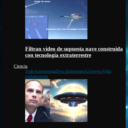
Filtran vídeo de supuesta nave construida
con tecnología extraterrestre
Ciencia
Todo
Astronomía
Descubrimientos
Universo
Vida
extraterrestre