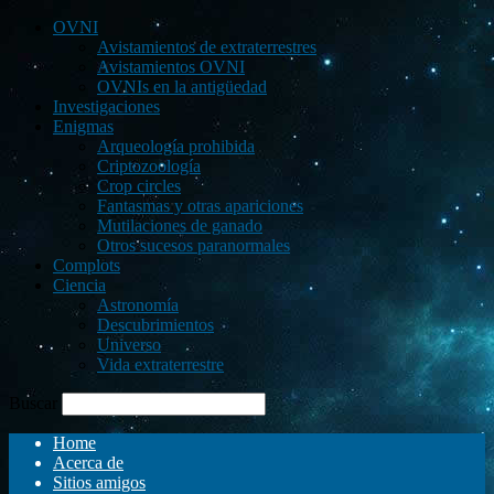
OVNI
Avistamientos de extraterrestres
Avistamientos OVNI
OVNIs en la antigüedad
Investigaciones
Enigmas
Arqueología prohibida
Criptozoología
Crop circles
Fantasmas y otras apariciones
Mutilaciones de ganado
Otros sucesos paranormales
Complots
Ciencia
Astronomía
Descubrimientos
Universo
Vida extraterrestre
Buscar
Home
Acerca de
Sitios amigos