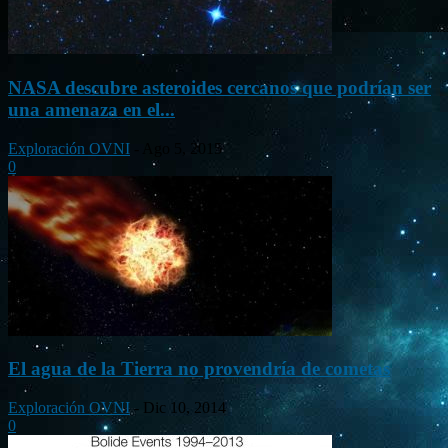
NASA descubre asteroides cercanos que podrían ser
una amenaza en el...
Exploración OVNI
-
Ago 5, 2015
0
El agua de la Tierra no provendría de cometas
Exploración OVNI
-
Dic 10, 2014
0