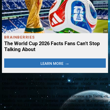
El vídeo, basado en datos recopilados por el
Center for Near-Earth
Object Studies
(CNEOS) muestra la enorme oleada de rocas
espaciales que se precipita hacia el Sistema Solar interior.
Los Near-Earth Object (NEO) (o Objetos Cercanos a la Tierra, en
español) son asteroides y cometas en órbitas que se encuentran
dentro de los 121 millones de millas (195 millones de km) del sol, y
también dentro de aproximadamente 30 millones de millas de la