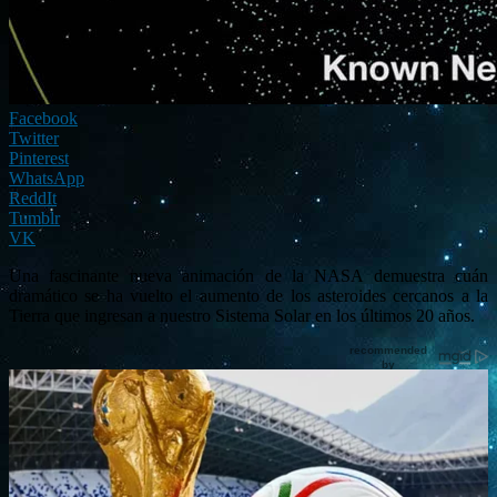
Facebook
Twitter
Pinterest
WhatsApp
ReddIt
Tumblr
VK
Una fascinante nueva animación de la NASA demuestra cuán
dramático se ha vuelto el aumento de los asteroides cercanos a la
Tierra que ingresan a nuestro Sistema Solar en los últimos 20 años.