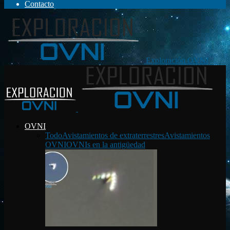
Contacto
Exploración OVNI
OVNI
Todo
Avistamientos de extraterrestres
Avistamientos
OVNI
OVNIs en la antigüedad