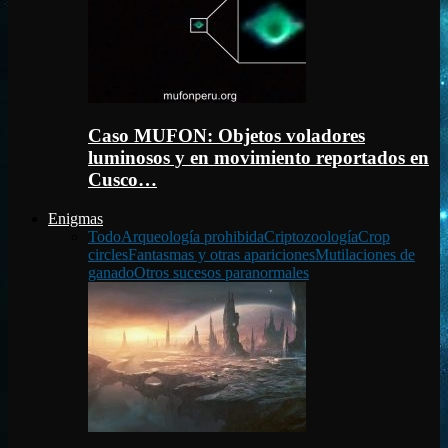
Caso MUFON: Objetos voladores
luminosos y en movimiento reportados en
Cusco…
Enigmas
Todo
Arqueología prohibida
Criptozoología
Crop
circles
Fantasmas y otras apariciones
Mutilaciones de
ganado
Otros sucesos paranormales