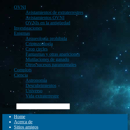
OVNI
Avistamientos de extraterrestres
Avistamientos OVNI
OVNIs en la antigüedad
Investigaciones
Enigmas
Arqueología prohibida
Criptozoología
Crop circles
Fantasmas y otras apariciones
Mutilaciones de ganado
Otros sucesos paranormales
Complots
Ciencia
Astronomía
Descubrimientos
Universo
Vida extraterrestre
Buscar
Home
Acerca de
Sitios amigos