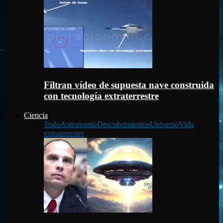
Filtran vídeo de supuesta nave construida
con tecnología extraterrestre
Ciencia
Todo
Astronomía
Descubrimientos
Universo
Vida
extraterrestre