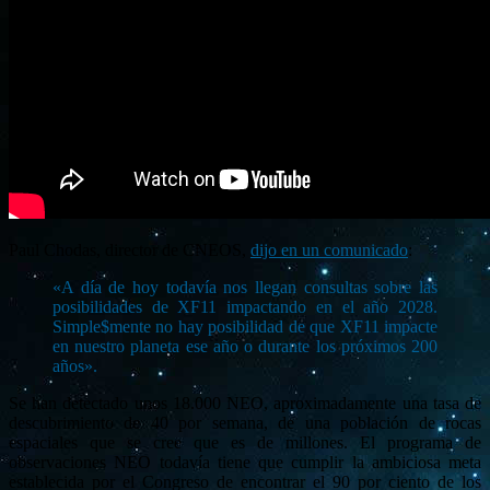
Paul Chodas, director de CNEOS,
dijo en un comunicado
:
«A día de hoy todavía nos llegan consultas sobre las
posibilidades de XF11 impactando en el año 2028.
Simple$mente no hay posibilidad de que XF11 impacte
en nuestro planeta ese año o durante los próximos 200
años».
Se han detectado unos 18.000 NEO, aproximadamente una tasa de
descubrimiento de 40 por semana, de una población de rocas
espaciales que se cree que es de millones. El programa de
observaciones NEO todavía tiene que cumplir la ambiciosa meta
establecida por el Congreso de encontrar el 90 por ciento de los