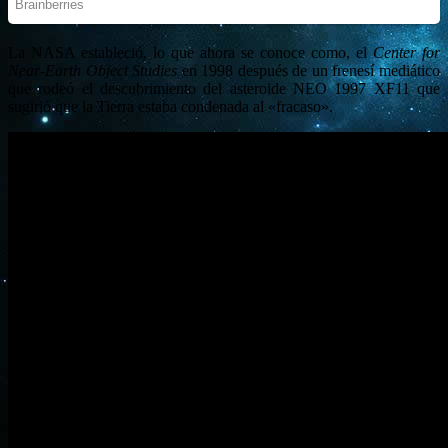
La NASA estableció, lo que ahora se conoce como, el
Center for
Near-Earth Object Studies
en 1998 después de un frenesí mediático
que rodeó el descubrimiento del asteroide NEO 1997 XF11 que
sugirió que la Tierra estaba condenada al «fracaso».