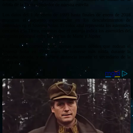
órbita de la Tierra alrededor de nuestra estrella.
Los datos del 1 de enero de 1999 hasta finales de enero de 2018
muestran el aumento espectacular en los descubrimientos de
asteroides en el Sistema Solar. El color azul representa los asteroides
cercanos a la Tierra, mientras que el naranja indica los asteroides del
cinturón principal entre las órbitas de Marte y Júpiter.
La filmación comienza con apenas puntos débiles que rodean el
Sistema Solar en 1999 antes de volverse más nítida durante la
próxima década, y en última instancia invadir el vecindario de la
Tierra en 2018.