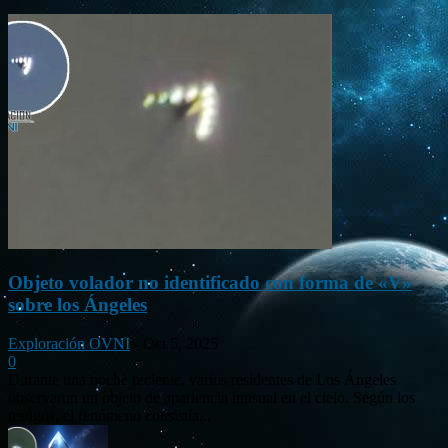
Objeto volador no identificado con forma de «V»
sobre los Ángeles
Exploración OVNI
-
Oct 5, 2025
0
Durante una noche reciente, varios residentes de Los Ángeles
observaron un objeto de apariencia inusual en el cielo. Según los
testigos, el fenómeno consistía...