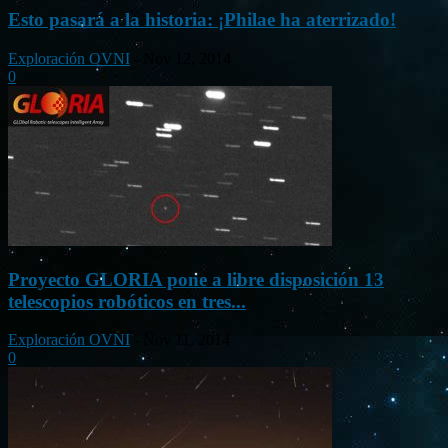
Esto pasará a la historia: ¡Philae ha aterrizado!
Exploración OVNI
-
Nov 12, 2014
0
Proyecto GLORIA pone a libre disposición 13
telescopios robóticos en tres...
Exploración OVNI
-
Nov 11, 2014
0