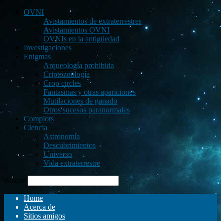
OVNI
Avistamientos de extraterrestres
Avistamientos OVNI
OVNIs en la antigüedad
Investigaciones
Enigmas
Arqueología prohibida
Criptozoología
Crop circles
Fantasmas y otras apariciones
Mutilaciones de ganado
Otros sucesos paranormales
Complots
Ciencia
Astronomía
Descubrimientos
Universo
Vida extraterrestre
Buscar
Home
Acerca de
Sitios amigos