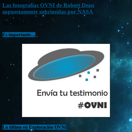
Las fotografías OVNI de Robert Dean
supuestamente suprimidas por NASA
Jul 23, 2015
Es importante…
Lo último en Exploración OVNI