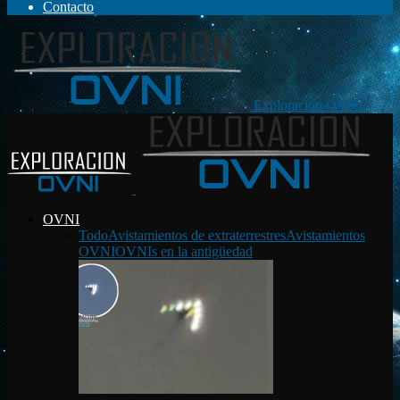
Contacto
Exploración OVNI
OVNI
Todo
Avistamientos de extraterrestres
Avistamientos
OVNI
OVNIs en la antigüedad