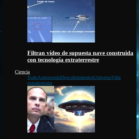
Filtran vídeo de supuesta nave construida
con tecnología extraterrestre
Ciencia
Todo
Astronomía
Descubrimientos
Universo
Vida
extraterrestre