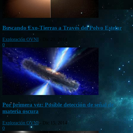
Buscando Exo-Tierras a Través del Polvo Estelar
Exploración OVNI
-
Dic 21, 2014
0
Por primera vez: Posible detección de señal de
materia oscura
Exploración OVNI
-
Dic 15, 2014
0