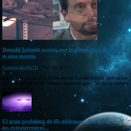
Donald Schmitt acepta que la diapositiva de Roswell
es una momia
Exploración OVNI
-
May 14, 2015
0
Circula por internet una declaración de Donald Schmitt, participante
principal del evento Be Witness, aceptando que el ser que se muestra
en las diapositivas...
El gran problema de los ufólogos: ¿Por qué vienen
los extraterrestres...