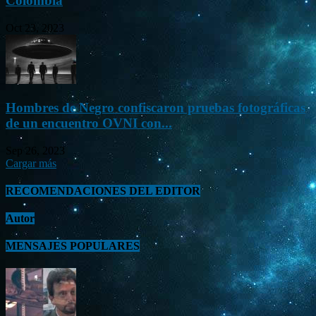
Colombia
Oct 23, 2023
Hombres de Negro confiscaron pruebas fotográficas
de un encuentro OVNI con...
Sep 26, 2023
Cargar más
RECOMENDACIONES DEL EDITOR
Autor
MENSAJES POPULARES