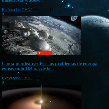
misteriosas «luces»...
Exploración OVNI
-
Sep 9, 2015
0
China plantea resolver los problemas de energía
extrayendo Helio-3 de la...
Exploración OVNI
-
Ene 16, 2015
0