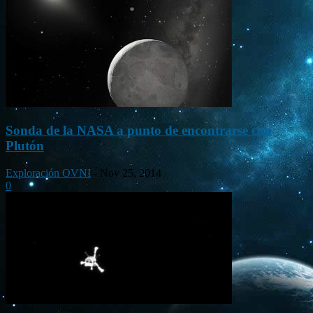
Sonda de la NASA a punto de encontrarse con
Plutón
Exploración OVNI
-
Nov 25, 2014
0