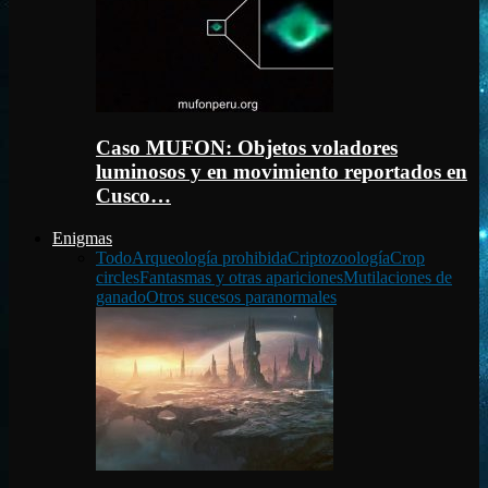
Caso MUFON: Objetos voladores
luminosos y en movimiento reportados en
Cusco…
Enigmas
Todo
Arqueología prohibida
Criptozoología
Crop
circles
Fantasmas y otras apariciones
Mutilaciones de
ganado
Otros sucesos paranormales