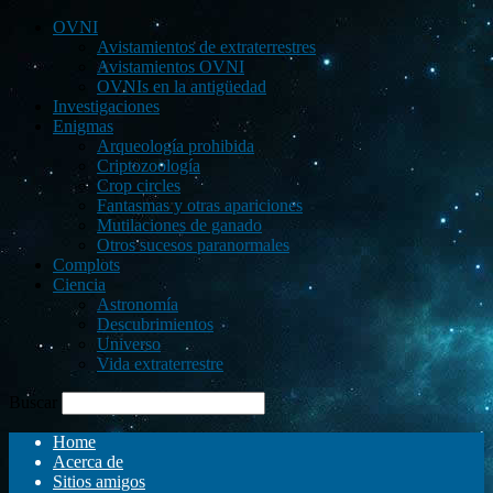
OVNI
Avistamientos de extraterrestres
Avistamientos OVNI
OVNIs en la antigüedad
Investigaciones
Enigmas
Arqueología prohibida
Criptozoología
Crop circles
Fantasmas y otras apariciones
Mutilaciones de ganado
Otros sucesos paranormales
Complots
Ciencia
Astronomía
Descubrimientos
Universo
Vida extraterrestre
Buscar
Home
Acerca de
Sitios amigos