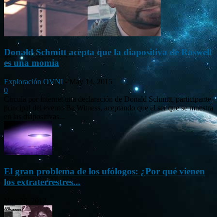
Donald Schmitt acepta que la diapositiva de Roswell
es una momia
Exploración OVNI
-
May 14, 2015
0
Circula por internet una declaración de Donald Schmitt, participante
principal del evento Be Witness, aceptando que el ser que se muestra
en las diapositivas...
El gran problema de los ufólogos: ¿Por qué vienen
los extraterrestres...
Nov 26, 2012