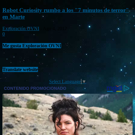
Robot Curiosity rumbo a los "7 minutos de terror"
en Marte
Exploración OVNI
-
Ago 4, 2012
0
Me gusta Exploración OVNI
Translate website
Select Language
▼