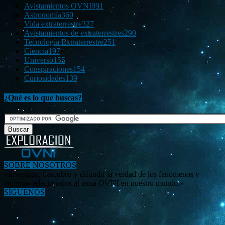
Avistamientos OVNI
891
Astronomía
360
Vida extraterrestre
327
Avistamientos de extraterrestres
290
Tecnología Extraterrestre
251
Ciencia
197
Universo
155
Conspiraciones
154
Curiosidades
139
¿Qué es lo que buscas?
SOBRE NOSOTROS
«Investigar, descubrir y difundir la verdad de los fenómenos y
enigmas relacionados al tema OVNI en nuestro mundo.»
SÍGUENOS