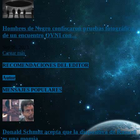
Hombres de Negro confiscaron pruebas fotográficas
de un encuentro OVNI con...
Sep 26, 2023
Cargar más
RECOMENDACIONES DEL EDITOR
Autor
MENSAJES POPULARES
Donald Schmitt acepta que la diapositiva de Roswell
es una momia