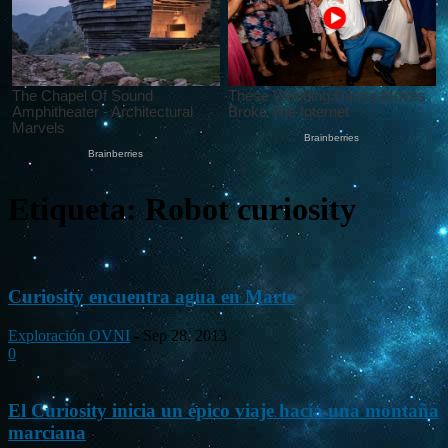
Etiqueta: Robot curiosity
Curiosity encuentra agua en Marte
Exploración OVNI
-
Sep 28, 2013
0
El Curiosity inicia un épico viaje hacia una montaña
marciana