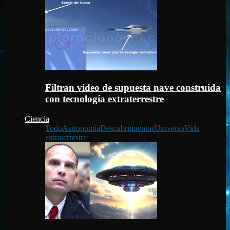
Filtran vídeo de supuesta nave construida
con tecnología extraterrestre
Ciencia
Todo
Astronomía
Descubrimientos
Universo
Vida
extraterrestre