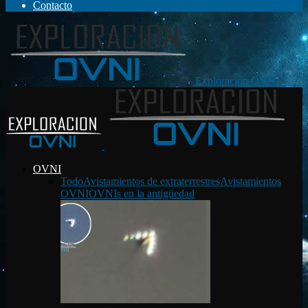
Contacto
Exploración OVNI
OVNI
Todo
Avistamientos de extraterrestres
Avistamientos
OVNI
OVNIs en la antigüedad