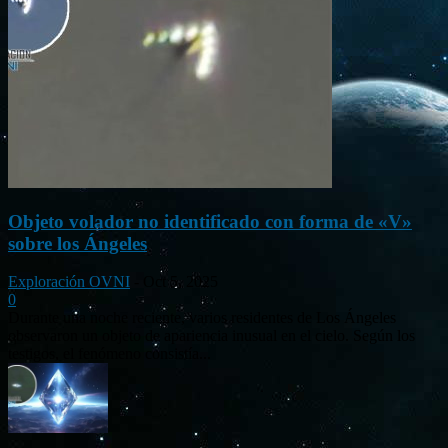
Objeto volador no identificado con forma de «V»
sobre los Ángeles
Exploración OVNI
-
Oct 5, 2025
0
Durante una noche reciente, varios residentes de Los Ángeles
observaron un objeto de apariencia inusual en el cielo. Según los
testigos, el fenómeno consistía...