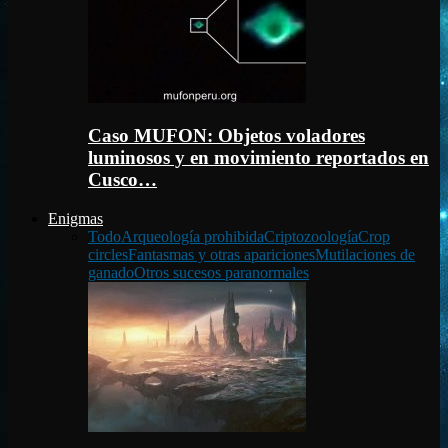
Caso MUFON: Objetos voladores
luminosos y en movimiento reportados en
Cusco…
Enigmas
Todo
Arqueología prohibida
Criptozoología
Crop
circles
Fantasmas y otras apariciones
Mutilaciones de
ganado
Otros sucesos paranormales