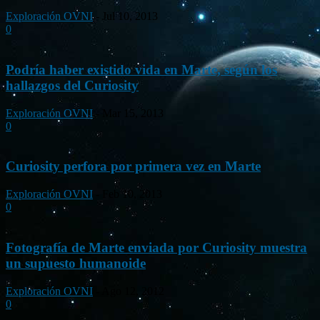
Exploración OVNI
-
Jul 10, 2013
0
Podría haber existido vida en Marte, según los
hallazgos del Curiosity
Exploración OVNI
-
Mar 15, 2013
0
Curiosity perfora por primera vez en Marte
Exploración OVNI
-
Feb 10, 2013
0
Fotografía de Marte enviada por Curiosity muestra
un supuesto humanoide
Exploración OVNI
-
Ago 12, 2012
0