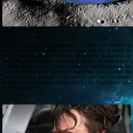
La Luna está repleta de enigmas que poco a poco van saliendo a la
luz. Como si nos prepararan para el futuro. Y es que la noticia de
hoy es que oficialmente científicos del Instituto Tecnológico de
Massachusetts (MIT), la Universidad de Brown, el centro espacial
Goddard de la NASA y otras instituciones han cartografiado un
cráter en el polo sur de la Luna, el Shackleton, con un detalle sin
precedentes y, ¡ Sorpresa ! adivinen lo que han encontrado.
Evidentemente algo imprescindible para la vida. Han hallado agua
en forma de hielo.