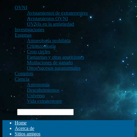
OVNI
Avistamientos de extraterrestres
Avistamientos OVNI
OVNIs en la antigüedad
Investigaciones
Enigmas
Arqueología prohibida
Criptozoología
Crop circles
Fantasmas y otras apariciones
Mutilaciones de ganado
Otros sucesos paranormales
Complots
Ciencia
Astronomía
Descubrimientos
Universo
Vida extraterrestre
Buscar
Home
Acerca de
Sitios amigos