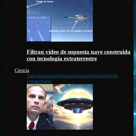
Filtran vídeo de supuesta nave construida
con tecnología extraterrestre
Ciencia
Todo
Astronomía
Descubrimientos
Universo
Vida
extraterrestre