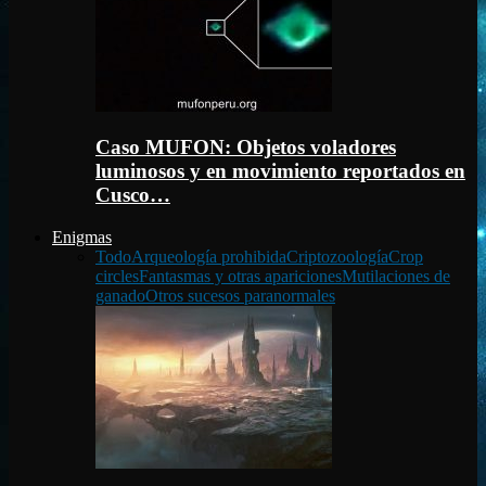
Caso MUFON: Objetos voladores
luminosos y en movimiento reportados en
Cusco…
Enigmas
Todo
Arqueología prohibida
Criptozoología
Crop
circles
Fantasmas y otras apariciones
Mutilaciones de
ganado
Otros sucesos paranormales