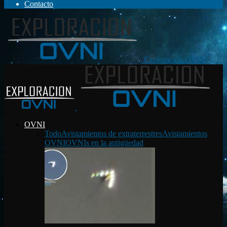
Contacto
Exploración OVNI
OVNI
Todo
Avistamientos de extraterrestres
Avistamientos
OVNI
OVNIs en la antigüedad