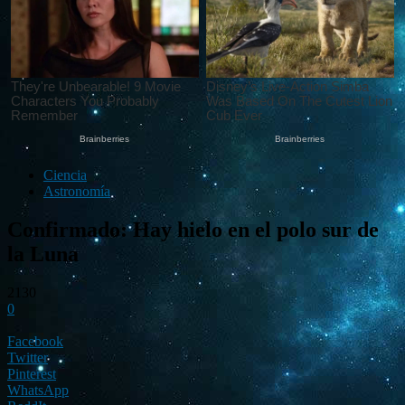
Ciencia
Astronomía
Confirmado: Hay hielo en el polo sur de
la Luna
2130
0
Facebook
Twitter
Pinterest
WhatsApp