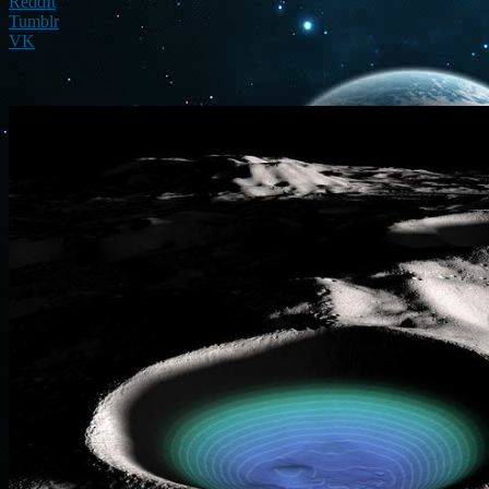
ReddIt
Tumblr
VK