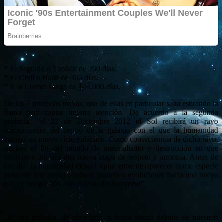
* El Sagrado o Tzolkin de 260 días.
* El Civil o Haab de 365 días.
* Y la Cuenta Larga de 144.000 días.
De las 7 profecías mayas, una de ellas en particular salta estirando la
mano para captar nuestra atención. De acuerdo a la segunda
profecía, “el 22 de Diciembre 2012 el Sol recibirá un rayo
sincronizador del centro de la galaxia con el que la humanidad
iniciará un nuevo ciclo galáctico. Como consecuencia de dicho rayo,
iniciará el fin del mundo de materialismo y destrucción en que
vivimos e iniciará una nueva etapa de respeto y armonía. Antes de
ese día, la humanidad deberá optar entre desaparecer como especie
pensante que atenta contra el planeta o evolucionar hacia una nueva
Era de integración con el resto del Universo”.
De esta profecía, de inmediato la fecha brinca delante de nuestros