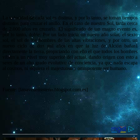
La velocidad de cada sol es distinta, y por lo tanto, se toman tiempos
distintos para cruzar el anillo. En el caso de nuestro Sol, tarda cerca
de 2.000 años en cruzarlo. El significado de tan magno evento es,
por lo tanto, doble: Por un lado inicia un nuevo año solar, el sexto
sol, el sol de los hombres de las altas vibraciones, y por otro, un
nuevo ciclo de dos mil años en que la luz de Alción bañará
directamente la tierra, propiciando con ello el que todos los hombres
vibren a un nivel muy superior del actual, dando origen con esto a
seres de un alto grado evolutivo de conciencia, ya que nada escapa
al cosmos, ni siquiera el majestuoso y omnipotente ser humano.
Fuente: [lanavedemisterio.blogspot.com.es]