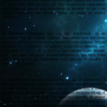
el tema, y sobra decir que no es así. Más cercano a mis capacidades
está el tratar de disertar muy brevemente -lo prometo- lo que a mi
entender representa tan cercana fecha, así como su mística
importancia.
El calendario Gregoriano -que nos rige actualmente- es un
calendario solar que calcula el tiempo transcurrido entre dos pasos
sucesivos del Sol por el equinoccio medio. En otras palabras, tiempo
de Primavera a Primavera por ejemplo. Como todos sabemos, este
ciclo dura 365 d 5 h 48 m 45.25 s. Este calendario nos permite
saber, con cierta “precisión”, eventos astronómicos, que rigen, entre
otras cosas, fechas tan importantes como son las de siembra y
cosecha, por ejemplo.
En contraste, el calendario maya es una trilogía de calendarios: 3
calendarios en uno, tres diferentes cuentas de tiempo que transcurren
simultáneamente. Los mayas sabían que así como la luna se mueve
alrededor de la tierra y la tierra misma se mueve alrededor del sol, el
sol (y todo el sistema solar, por supuesto) también se mueve
alrededor de un sol, llamado ALCIÓN y que es el sol central de las
pléyades. Es decir, los Mayas descubrieron que nuestro sol forma