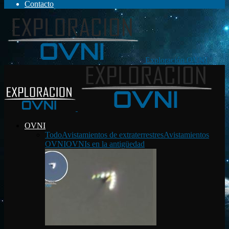
Contacto
Exploración OVNI
OVNI
Todo
Avistamientos de extraterrestres
Avistamientos
OVNI
OVNIs en la antigüedad