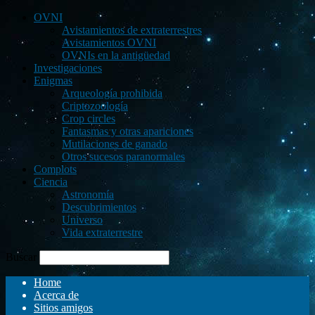
OVNI
Avistamientos de extraterrestres
Avistamientos OVNI
OVNIs en la antigüedad
Investigaciones
Enigmas
Arqueología prohibida
Criptozoología
Crop circles
Fantasmas y otras apariciones
Mutilaciones de ganado
Otros sucesos paranormales
Complots
Ciencia
Astronomía
Descubrimientos
Universo
Vida extraterrestre
Buscar
Home
Acerca de
Sitios amigos