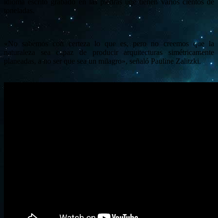
idioma escrito grabado en las piedras uqe tienen varios cientos de
toneladas.
«No sabemos con certeza lo que es, pero no creemos que la
naturaleza sea capaz de producir arquitecturas simétricamente
planeadas, a no ser que sea un milagro», señaló Pauline Zalitzki.