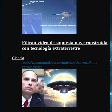
Filtran vídeo de supuesta nave construida
con tecnología extraterrestre
Ciencia
Todo
Astronomía
Descubrimientos
Universo
Vida
extraterrestre