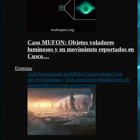
Caso MUFON: Objetos voladores
luminosos y en movimiento reportados en
Cusco…
Enigmas
Todo
Arqueología prohibida
Criptozoología
Crop
circles
Fantasmas y otras apariciones
Mutilaciones de
ganado
Otros sucesos paranormales