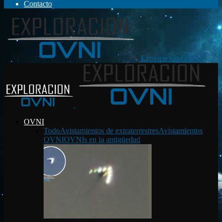
Contacto
Exploración OVNI
OVNI
Todo
Avistamientos de extraterrestres
Avistamientos
OVNI
OVNIs en la antigüedad