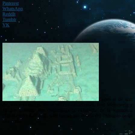
Pinterest
WhatsApp
ReddIt
Tumblr
VK
Como si de unir
dos mitos se tratara, los científicos canadienses, Paul Weinzweig y
Pauline Zalitzki, han confirmado la existencia de la legendaria
ciudad madre Atlántida, nada menos que debajo del Triángulo de las
Bermudas.