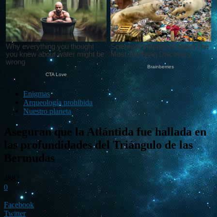
Enigmas
Arqueología prohibida
Nuestro planeta
Aseguran que la Atlántida fue hallada en
las profundidades del Triángulo de las
Bermudas
4882
0
Facebook
Twitter