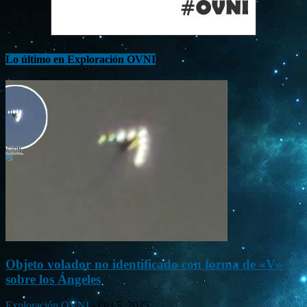
Lo último en Exploración OVNI
Objeto volador no identificado con forma de «V»
sobre los Ángeles
Exploración OVNI
-
Oct 5, 2025