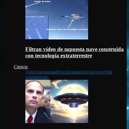
Filtran vídeo de supuesta nave construida
con tecnología extraterrestre
Ciencia
Todo
Astronomía
Descubrimientos
Universo
Vida
extraterrestre