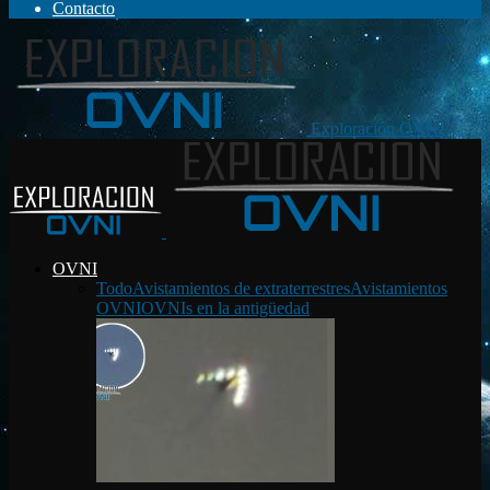
Contacto
Exploración OVNI
OVNI
Todo
Avistamientos de extraterrestres
Avistamientos
OVNI
OVNIs en la antigüedad