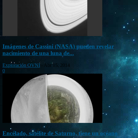
Imágenes de Cassini (NASA) pueden revelar
nacimiento de una luna de...
Exploración OVNI
-
Abr 15, 2014
0
Encélado, satélite de Saturno, tiene un océano