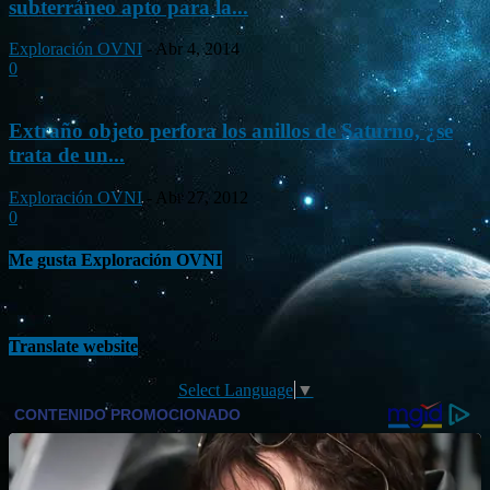
subterráneo apto para la...
Exploración OVNI
-
Abr 4, 2014
0
Extraño objeto perfora los anillos de Saturno, ¿se
trata de un...
Exploración OVNI
-
Abr 27, 2012
0
Me gusta Exploración OVNI
Translate website
Select Language
▼