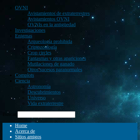
OVNI
Avistamientos de extraterrestres
Avistamientos OVNI
OVNIs en la antigüedad
Investigaciones
Enigmas
Arqueología prohibida
Criptozoología
Crop circles
Fantasmas y otras apariciones
Mutilaciones de ganado
Otros sucesos paranormales
Complots
Ciencia
Astronomía
Descubrimientos
Universo
Vida extraterrestre
Buscar
Home
Acerca de
Sitios amigos