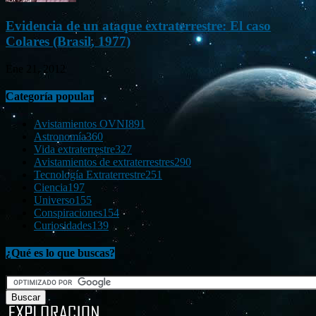
Evidencia de un ataque extraterrestre: El caso
Colares (Brasil, 1977)
Ene 21, 2012
Categoría popular
Avistamientos OVNI
891
Astronomía
360
Vida extraterrestre
327
Avistamientos de extraterrestres
290
Tecnología Extraterrestre
251
Ciencia
197
Universo
155
Conspiraciones
154
Curiosidades
139
¿Qué es lo que buscas?