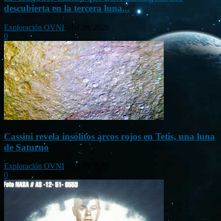
descubierta en la tercera luna...
Exploración OVNI
-
Jul 28, 2020
0
Cassini revela insólitos arcos rojos en Tetis, una luna
de Saturno
Exploración OVNI
-
Jul 30, 2015
0