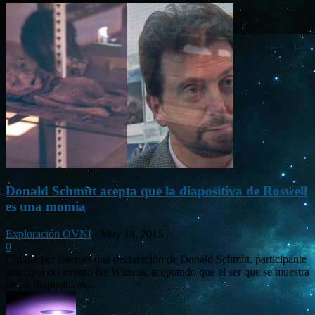
Donald Schmitt acepta que la diapositiva de Roswell
es una momia
Exploración OVNI
-
May 14, 2015
0
Circula por internet una declaración de Donald Schmitt, participante
principal del evento Be Witness, aceptando que el ser que se muestra
en las diapositivas...