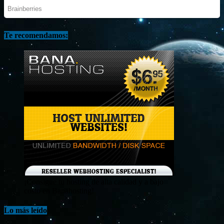
Te recomendamos:
¡Consigue tu hosting de alta calidad y a bajo
costo en Banahosting!
Lo más leído