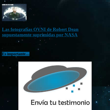
Abr 13, 2013
Las fotografías OVNI de Robert Dean
supuestamente suprimidas por NASA
Jul 23, 2015
Es importante…