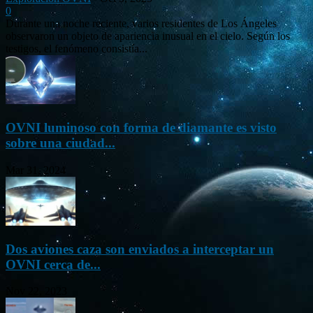
0
Durante una noche reciente, varios residentes de Los Ángeles
observaron un objeto de apariencia inusual en el cielo. Según los
testigos, el fenómeno consistía...
OVNI luminoso con forma de diamante es visto
sobre una ciudad...
Mar 31, 2024
Dos aviones caza son enviados a interceptar un
OVNI cerca de...
Nov 22, 2023