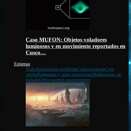
Caso MUFON: Objetos voladores
luminosos y en movimiento reportados en
Cusco…
Enigmas
Todo
Arqueología prohibida
Criptozoología
Crop
circles
Fantasmas y otras apariciones
Mutilaciones de
ganado
Otros sucesos paranormales